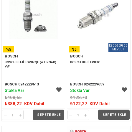
%5
%5
BOSCH
BOSCH
İNDIRIM
İNDIRIM
BOSCH BUJİ FGR8KQE (4 TIRNAK) 
BOSCH BUJİ FR8DC
VW
BOSCH 0242229613
BOSCH 0242229659
Stokta Var
Stokta Var
₺408,65
₺128,70
₺388,22
KDV Dahil
₺122,27
KDV Dahil
SEPETE EKLE
SEPETE EKLE