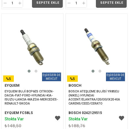
SEPETE EKLE
SEPETE EKLE
%5
%5
EYQUEM
BOSCH
İNDIRIM
İNDIRIM
EYQUEM BUJİ BCP6ES CITROEN-
BOSCH ATEŞLEME BUJİSİ YR8SEU 
DACIA-FIAT-FORD-HYUNDAI-KIA-
(NIKEL) HYUNDAI 
ISUZU-LANCIA-MAZDA-MERCEDES-
ACCENT/ELANTRA/I20/I30/IX20-KIA 
RENAULT-SKODA
CARENS/CEED/CERATO
EYQUEM FC58LS
BOSCH 0242129515
Stokta Var
Stokta Var
₺148,50
₺188,76