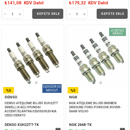
₺141,08
KDV Dahil
₺179,32
KDV Dahil
SEPETE EKLE
SEPETE EKLE
ÜCRETSIZ
KARGO
%5
%5
DENSO
NGK
İNDIRIM
İNDIRIM
DENSO ATEŞLEME BUJİSİ XUH22TT 
NGK ATEŞLEME BUJİSİ BKR8EIX 
(NIKEL) (4 AD) HYUNDAI 
(IRIDIUM) FORD-PORSCHE-ROVER-
ACCENT/ELANTRA/I20/I30/IX20-KIA 
SAAB-VOLVO
CEED/CERATO
DENSO XUH22TT-TK
NGK 2668-TK