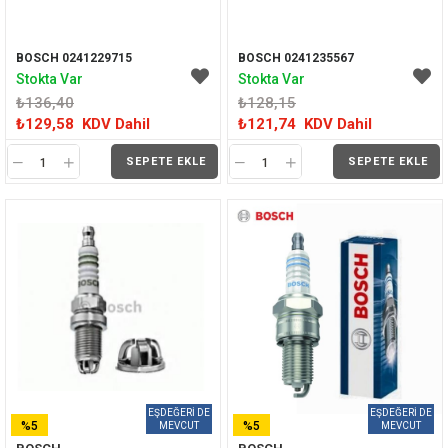
BOSCH 0241229715
BOSCH 0241235567
Stokta Var
Stokta Var
₺136,40
₺128,15
₺129,58
KDV Dahil
₺121,74
KDV Dahil
SEPETE EKLE
SEPETE EKLE
%5
%5