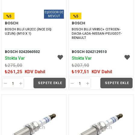
%5
%5
BOSCH
BOSCH
İNDIRIM
İNDIRIM
BOSCH BUJİ UR2CC (İNCE DİŞ 
BOSCH BUJİ VR8SC+ CITROEN-
UZUN) (M10 X 1)
DACIA-LADA-NISSAN-PEUGEOT-
RENAULT
BOSCH 0242060502
BOSCH 0242129510
Stokta Var
Stokta Var
₺275,00
₺207,90
₺261,25
KDV Dahil
₺197,51
KDV Dahil
SEPETE EKLE
SEPETE EKLE