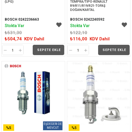
(LPG)
TEMPRA/TIPO-RENAULT 
R9/R11/R19/R21-TOFAŞ 
DOĞAN/KARTAL
BOSCH 0242236663
BOSCH 0242240592
Stokta Var
Stokta Var
₺531,30
₺122,10
₺504,74
KDV Dahil
₺116,00
KDV Dahil
SEPETE EKLE
SEPETE EKLE
%5
%5