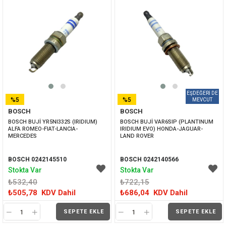
%5
%5
BOSCH
BOSCH
İNDIRIM
İNDIRIM
BOSCH BUJİ YR5NI332S (IRIDIUM) 
BOSCH BUJİ VAR6SIP (PLANTINUM 
ALFA ROMEO-FIAT-LANCIA-
IRIDIUM EVO) HONDA-JAGUAR-
MERCEDES
LAND ROVER
BOSCH 0242145510
BOSCH 0242140566
Stokta Var
Stokta Var
₺532,40
₺722,15
₺505,78
KDV Dahil
₺686,04
KDV Dahil
SEPETE EKLE
SEPETE EKLE