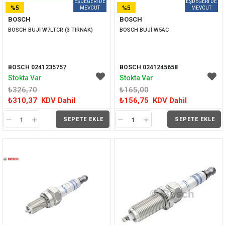
%5
%5
BOSCH
BOSCH
İNDIRIM
İNDIRIM
BOSCH BUJİ W7LTCR (3 TIRNAK)
BOSCH BUJİ W5AC
BOSCH 0241235757
BOSCH 0241245658
Stokta Var
Stokta Var
₺326,70
₺165,00
₺310,37
KDV Dahil
₺156,75
KDV Dahil
SEPETE EKLE
SEPETE EKLE