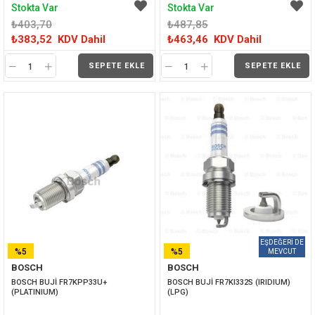
Stokta Var
Stokta Var
₺403,70
₺487,85
₺383,52
KDV Dahil
₺463,46
KDV Dahil
SEPETE EKLE
SEPETE EKLE
%5
%5
BOSCH
BOSCH
İNDIRIM
İNDIRIM
BOSCH BUJİ FR7KPP33U+ 
BOSCH BUJİ FR7KI332S (IRIDIUM) 
(PLATINIUM)
(LPG)