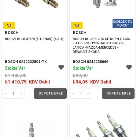
%5
%5
BOSCH
BOSCH
İNDIRIM
İNDIRIM
BOSCH BUJİ WR78 (4 TIRNAK) (4 AD)
BOSCH BUJİ FR7DC CITROEN-DACIA-
FIAT-FORD-HYUNDAI-KIA-ISUZU-
LANCIA-MAZDA-MERCEDES-
RENAULT-SKODA
BOSCH 0242232504-TK
BOSCH 0242235666
Stokta Var
Stokta Var
₺1.485,00
₺99,00
₺1.410,75
KDV Dahil
₺94,05
KDV Dahil
SEPETE EKLE
SEPETE EKLE