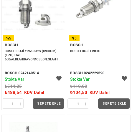
%5
%5
BOSCH
BOSCH
İNDIRIM
İNDIRIM
BOSCH BUJİ YR6KI332S (IRIDIUM) 
BOSCH BUJİ FR8HC
(LPG) FIAT 
500/ALBEA/BRAVO/DOBLO/EGEA/FIORINO/IDEA/LINEA/PALIO/PUNTO
BOSCH 0242140514
BOSCH 0242229590
Stokta Var
Stokta Var
₺514,25
₺110,00
₺488,54
KDV Dahil
₺104,50
KDV Dahil
SEPETE EKLE
SEPETE EKLE