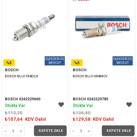
%5
%5
BOSCH
BOSCH
İNDIRIM
İNDIRIM
BOSCH BUJİ FR8DCX
BOSCH BUJİ HR8MCV
BOSCH 0242229660
BOSCH 0242229785
Stokta Var
Stokta Var
₺113,30
₺136,40
₺107,64
KDV Dahil
₺129,58
KDV Dahil
SEPETE EKLE
SEPETE EKLE