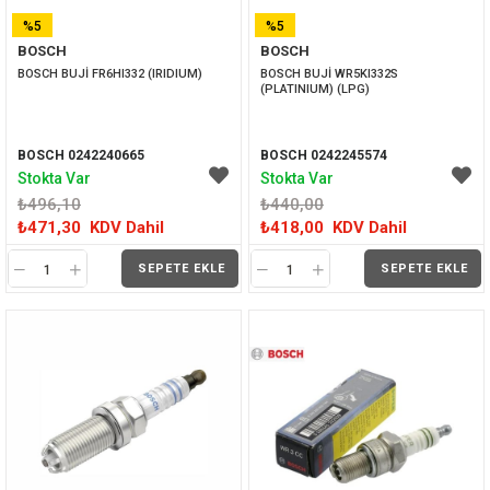
%5
%5
BOSCH
BOSCH
İNDIRIM
İNDIRIM
BOSCH BUJİ FR6HI332 (IRIDIUM)
BOSCH BUJİ WR5KI332S 
(PLATINIUM) (LPG)
BOSCH 0242240665
BOSCH 0242245574
Stokta Var
Stokta Var
₺496,10
₺440,00
₺471,30
KDV Dahil
₺418,00
KDV Dahil
SEPETE EKLE
SEPETE EKLE