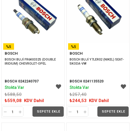
%5
%5
BOSCH
BOSCH
İNDIRIM
İNDIRIM
BOSCH BUJİ FR6KII332S (DOUBLE 
BOSCH BUJİ Y7LER02 (NIKEL) SEAT-
IRIDIUM) CHEVROLET-OPEL
SKODA-VW
BOSCH 0242240707
BOSCH 0241135520
Stokta Var
Stokta Var
₺588,50
₺257,40
₺559,08
KDV Dahil
₺244,53
KDV Dahil
SEPETE EKLE
SEPETE EKLE