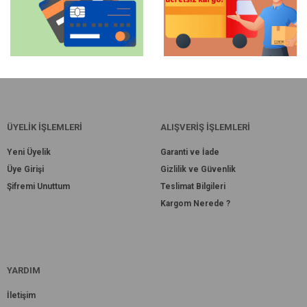
ÜYELİK İŞLEMLERİ
ALIŞVERİŞ İŞLEMLERİ
Yeni Üyelik
Garanti ve İade
Üye Girişi
Gizlilik ve Güvenlik
Şifremi Unuttum
Teslimat Bilgileri
Kargom Nerede ?
YARDIM
İletişim