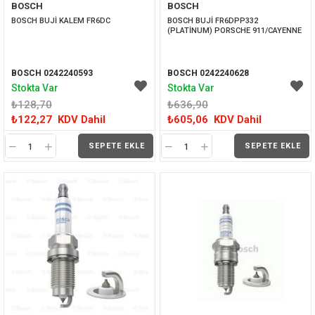
BOSCH
BOSCH
İNDIRIM
İNDIRIM
BOSCH BUJİ KALEM FR6DC 
BOSCH BUJİ FR6DPP332 
(PLATİNUM) PORSCHE 911/CAYENNE
BOSCH 0242240593
BOSCH 0242240628
Stokta Var
Stokta Var
₺128,70
₺636,90
₺122,27
KDV Dahil
₺605,06
KDV Dahil
SEPETE EKLE
SEPETE EKLE