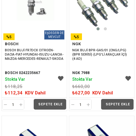
%5
%5
BOSCH
NGK
İNDIRIM
İNDIRIM
BOSCH BUJİ FR7DCX CITROEN-
NGK BUJİ BPR-GAS/01 (CNG/LPG) 
DACIA-FIAT-HYUNDAI-ISUZU-LANCIA-
(BPR SERİSİ) (LPG'Lİ ARAÇLAR İÇİ) 
MAZDA-MERCEDES-RENAULT-SKODA
(4 AD)
BOSCH 0242235667
NGK 7988
Stokta Var
Stokta Var
₺118,25
₺660,00
₺112,34
KDV Dahil
₺627,00
KDV Dahil
SEPETE EKLE
SEPETE EKLE