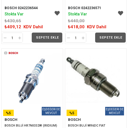
BOSCH 0242236544
BOSCH 0242236571
Stokta Var
Stokta Var
₺430,65
₺440,00
₺409,12
KDV Dahil
₺418,00
KDV Dahil
SEPETE EKLE
SEPETE EKLE
%5
%5
BOSCH
BOSCH
İNDIRIM
İNDIRIM
BOSCH BUJİ HR7NII332W (IRIDIUM) 
BOSCH BUJİ WR6DC FIAT 