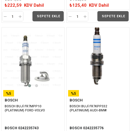
₺222,59
KDV Dahil
₺125,40
KDV Dahil
SEPETE EKLE
SEPETE EKLE
%5
%5
BOSCH
BOSCH
İNDIRIM
İNDIRIM
BOSCH BUJİ FR7MPP10 
BOSCH BUJİ FR7KPP332 
(PLATINIUM) FORD-VOLVO
(PLATINIUM) AUDI-BMW
BOSCH 0242235743
BOSCH 0242235776