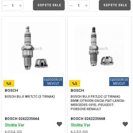
SEPETE EKLE
SEPETE EKLE
%5
%5
BOSCH
BOSCH
İNDIRIM
İNDIRIM
BOSCH BUJİ WR7LTC (3 TIRNAK)
BOSCH BUJİ FR7LDC (2 TIRNAK) 
BMW-CITROEN-DACIA-FIAT-LANCIA-
MERCEDES-OPEL-PEUGEOT-
PORSCHE-RENAULT
BOSCH 0242235664
BOSCH 0242235668
Stokta Var
Stokta Var
₺234,30
₺132,00