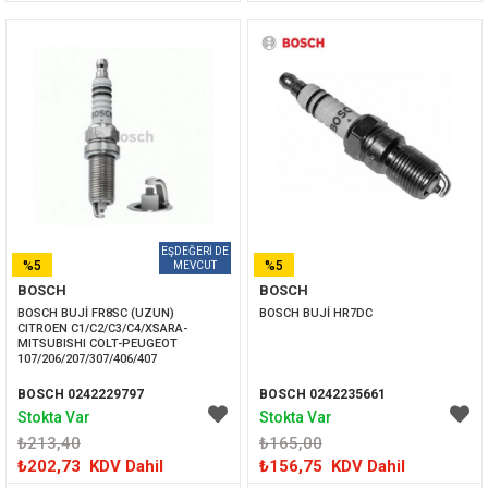
%5
%5
BOSCH
BOSCH
İNDIRIM
İNDIRIM
BOSCH BUJİ FR8SC (UZUN)  
BOSCH BUJİ HR7DC
CITROEN C1/C2/C3/C4/XSARA-
MITSUBISHI COLT-PEUGEOT 
107/206/207/307/406/407
BOSCH 0242229797
BOSCH 0242235661
Stokta Var
Stokta Var
₺213,40
₺165,00
₺202,73
KDV Dahil
₺156,75
KDV Dahil