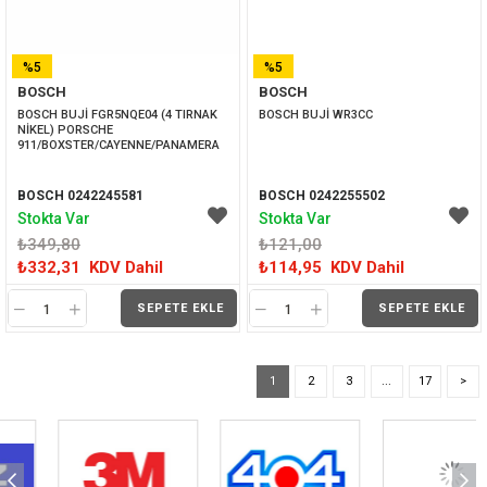
%5
%5
BOSCH
BOSCH
İNDIRIM
İNDIRIM
BOSCH BUJİ FGR5NQE04 (4 TIRNAK 
BOSCH BUJİ WR3CC
NİKEL) PORSCHE 
911/BOXSTER/CAYENNE/PANAMERA
BOSCH 0242245581
BOSCH 0242255502
Stokta Var
Stokta Var
₺349,80
₺121,00
₺332,31
KDV Dahil
₺114,95
KDV Dahil
SEPETE EKLE
SEPETE EKLE
1
2
3
...
17
>