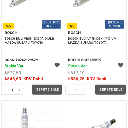
%5
%5
BOSCH
BOSCH
İNDIRIM
İNDIRIM
BOSCH BUJİ VR8SII33X (IRIDIUM) 
BOSCH BUJİ VR7NII33X (IRIDIUM) 
MAZDA-SUBARU-TOYOTA
MAZDA-SUBARU-TOYOTA
BOSCH 0242129529
BOSCH 0242135529
Stokta Var
Stokta Var
₺577,50
₺617,10
₺548,63
KDV Dahil
₺586,25
KDV Dahil
SEPETE EKLE
SEPETE EKLE