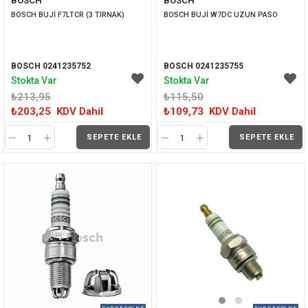
BOSCH
BOSCH
İNDIRIM
İNDIRIM
BOSCH BUJİ F7LTCR (3 TIRNAK)
BOSCH BUJİ W7DC UZUN PASO
BOSCH 0241235752
BOSCH 0241235755
Stokta Var
Stokta Var
₺213,95
₺115,50
₺203,25
KDV Dahil
₺109,73
KDV Dahil
SEPETE EKLE
SEPETE EKLE