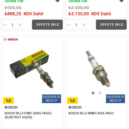
Stokta Var
Stokta Var
₺935,00
₺3.300,00
₺888,25
KDV Dahil
₺3.135,00
KDV Dahil
SEPETE EKLE
SEPETE EKLE
%5
%5
BOSCH
BOSCH
İNDIRIM
İNDIRIM
BOSCH BUJİ H9BC (KISA PASO) 
BOSCH BUJİ W8BC KISA PASO
(ELEKTROT DIŞTA)