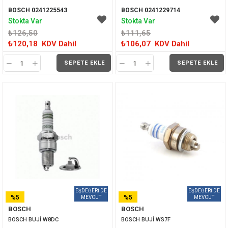
BOSCH 0241225543
BOSCH 0241229714
Stokta Var
Stokta Var
₺126,50
₺111,65
₺120,18
KDV Dahil
₺106,07
KDV Dahil
SEPETE EKLE
SEPETE EKLE
%5
%5
BOSCH
BOSCH
İNDIRIM
İNDIRIM
BOSCH BUJİ W8DC
BOSCH BUJİ WS7F