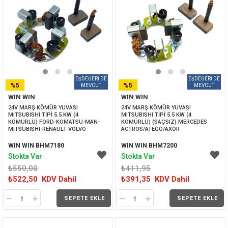
%5
%5
WIN WIN
WIN WIN
İNDIRIM
İNDIRIM
24V MARŞ KÖMÜR YUVASI 
24V MARŞ KÖMÜR YUVASI 
MITSUBISHI TİPİ 5.5 KW (4 
MITSUBISHI TİPİ 5.5 KW (4 
KÖMÜRLÜ) FORD-KOMATSU-MAN-
KÖMÜRLÜ) (SAÇSIZ) MERCEDES 
MITSUBISHI-RENAULT-VOLVO
ACTROS/ATEGO/AXOR
WIN WIN BHM7180
WIN WIN BHM7200
Stokta Var
Stokta Var
₺550,00
₺411,95
₺522,50
KDV Dahil
₺391,35
KDV Dahil
SEPETE EKLE
SEPETE EKLE