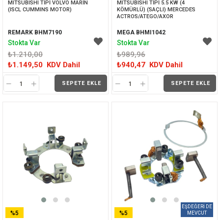
MITSUBISHI TİPİ VOLVO MARİN 
MITSUBISHI TİPİ 5.5 KW (4 
(ISCL CUMMINS MOTOR)
KÖMÜRLÜ) (SAÇLI) MERCEDES 
ACTROS/ATEGO/AXOR
REMARK BHM7190
MEGA BHMI1042
Stokta Var
Stokta Var
₺1.210,00
₺989,96
₺1.149,50
KDV Dahil
₺940,47
KDV Dahil
SEPETE EKLE
SEPETE EKLE
%5
%5