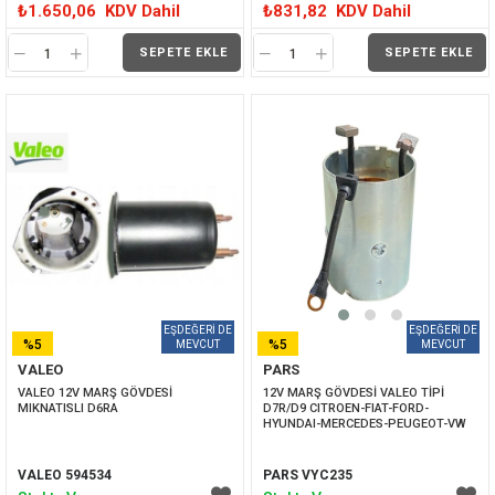
₺1.650,06
KDV Dahil
₺831,82
KDV Dahil
SEPETE EKLE
SEPETE EKLE
%5
%5
VALEO
PARS
İNDIRIM
İNDIRIM
VALEO 12V MARŞ GÖVDESİ 
12V MARŞ GÖVDESİ VALEO TİPİ 
MIKNATISLI D6RA
D7R/D9 CITROEN-FIAT-FORD-
HYUNDAI-MERCEDES-PEUGEOT-VW
VALEO 594534
PARS VYC235