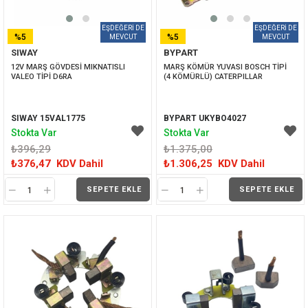
%5
%5
SIWAY
BYPART
İNDIRIM
İNDIRIM
12V MARŞ GÖVDESİ MIKNATISLI 
MARŞ KÖMÜR YUVASI BOSCH TİPİ 
VALEO TİPİ D6RA
(4 KÖMÜRLÜ) CATERPILLAR
SIWAY 15VAL1775
BYPART UKYBO4027
Stokta Var
Stokta Var
₺396,29
₺1.375,00
₺376,47
KDV Dahil
₺1.306,25
KDV Dahil
SEPETE EKLE
SEPETE EKLE