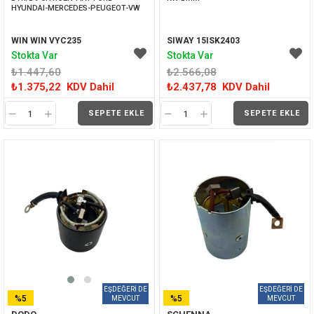
HYUNDAI-MERCEDES-PEUGEOT-VW
WIN WIN VYC235
SIWAY 15ISK2403
Stokta Var
Stokta Var
₺1.447,60
₺2.566,08
₺1.375,22
KDV Dahil
₺2.437,78
KDV Dahil
SEPETE EKLE
SEPETE EKLE
%5
%5