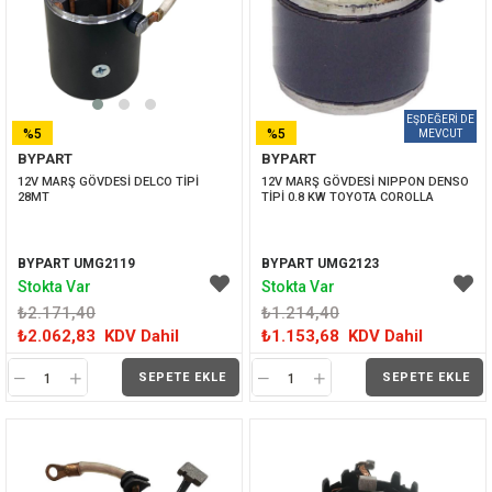
%5
%5
BYPART
BYPART
İNDIRIM
İNDIRIM
12V MARŞ GÖVDESİ DELCO TİPİ 
12V MARŞ GÖVDESİ NIPPON DENSO 
28MT
TİPİ 0.8 KW TOYOTA COROLLA
BYPART UMG2119
BYPART UMG2123
Stokta Var
Stokta Var
₺2.171,40
₺1.214,40
₺2.062,83
KDV Dahil
₺1.153,68
KDV Dahil
SEPETE EKLE
SEPETE EKLE