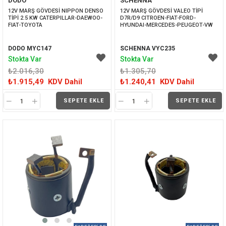
DODO
SCHENNA
İNDIRIM
İNDIRIM
12V MARŞ GÖVDESİ NIPPON DENSO 
12V MARŞ GÖVDESİ VALEO TİPİ 
TİPİ 2.5 KW CATERPILLAR-DAEWOO-
D7R/D9 CITROEN-FIAT-FORD-
FIAT-TOYOTA
HYUNDAI-MERCEDES-PEUGEOT-VW
DODO MYC147
SCHENNA VYC235
Stokta Var
Stokta Var
₺2.016,30
₺1.305,70
₺1.915,49
KDV Dahil
₺1.240,41
KDV Dahil
SEPETE EKLE
SEPETE EKLE