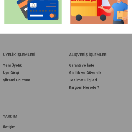
ÜYELİK İŞLEMLERİ
ALIŞVERİŞ İŞLEMLERİ
Yeni Üyelik
Garanti ve İade
Üye Girişi
Gizlilik ve Güvenlik
Şifremi Unuttum
Teslimat Bilgileri
Kargom Nerede ?
YARDIM
İletişim