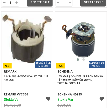
SEPETE EKLE
SEPETE EKLE
%5
%5
REMARK
SCHENNA
İNDIRIM
İNDIRIM
12V MARŞ GÖVDESİ VALEO TİPİ 1.5 
12V MARŞ GÖVDESİ NIPPON DENSO 
KW 7GS
TİPİ 0.8 KW (KÖMÜR YUVALI) 
TOYOTA COROLLA
REMARK VYC350
SCHENNA ND135
Stokta Var
Stokta Var
₺1.736,90
₺875,60