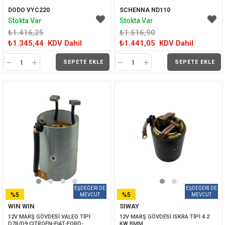
DODO VYC220
SCHENNA ND110
Stokta Var
Stokta Var
₺1.416,25
₺1.516,90
₺1.345,44
KDV Dahil
₺1.441,05
KDV Dahil
SEPETE EKLE
SEPETE EKLE
%5
%5
WIN WIN
SIWAY
İNDIRIM
İNDIRIM
12V MARŞ GÖVDESİ VALEO TİPİ 
12V MARŞ GÖVDESİ ISKRA TİPİ 4.2 
D7R/D9 CITROEN-FIAT-FORD-
KW BMM 