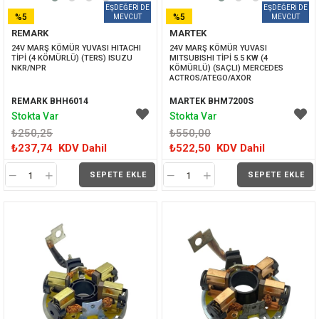
%5
%5
REMARK
MARTEK
İNDIRIM
İNDIRIM
24V MARŞ KÖMÜR YUVASI HITACHI 
24V MARŞ KÖMÜR YUVASI 
TİPİ (4 KÖMÜRLÜ) (TERS) ISUZU 
MITSUBISHI TİPİ 5.5 KW (4 
NKR/NPR 
KÖMÜRLÜ) (SAÇLI) MERCEDES 
ACTROS/ATEGO/AXOR
REMARK BHH6014
MARTEK BHM7200S
Stokta Var
Stokta Var
₺250,25
₺550,00
₺237,74
KDV Dahil
₺522,50
KDV Dahil
SEPETE EKLE
SEPETE EKLE