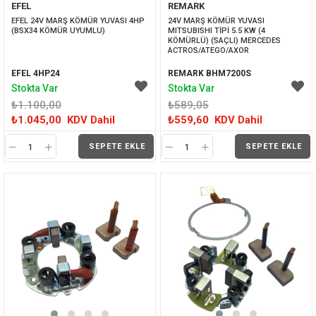
EFEL
REMARK
İNDIRIM
İNDIRIM
EFEL 24V MARŞ KÖMÜR YUVASI 4HP 
24V MARŞ KÖMÜR YUVASI 
(BSX34 KÖMÜR UYUMLU)
MITSUBISHI TİPİ 5.5 KW (4 
KÖMÜRLÜ) (SAÇLI) MERCEDES 
ACTROS/ATEGO/AXOR
EFEL 4HP24
REMARK BHM7200S
Stokta Var
Stokta Var
₺1.100,00
₺589,05
₺1.045,00
KDV Dahil
₺559,60
KDV Dahil
SEPETE EKLE
SEPETE EKLE