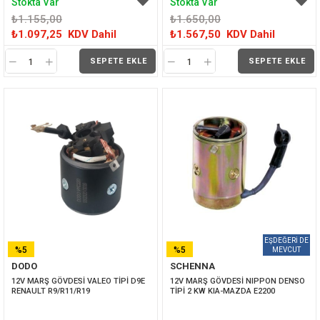
Stokta Var
Stokta Var
₺1.155,00
₺1.650,00
₺1.097,25
KDV Dahil
₺1.567,50
KDV Dahil
SEPETE EKLE
SEPETE EKLE
%5
%5
DODO
SCHENNA
İNDIRIM
İNDIRIM
12V MARŞ GÖVDESİ VALEO TİPİ D9E 
12V MARŞ GÖVDESİ NIPPON DENSO 
RENAULT R9/R11/R19
TİPİ 2 KW KIA-MAZDA E2200