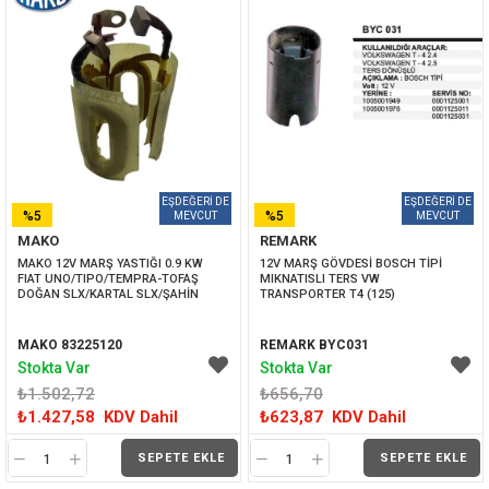
%5
%5
MAKO
REMARK
İNDIRIM
İNDIRIM
MAKO 12V MARŞ YASTIĞI 0.9 KW 
12V MARŞ GÖVDESİ BOSCH TİPİ 
FIAT UNO/TIPO/TEMPRA-TOFAŞ 
MIKNATISLI TERS VW 
DOĞAN SLX/KARTAL SLX/ŞAHİN
TRANSPORTER T4 (125)
MAKO 83225120
REMARK BYC031
Stokta Var
Stokta Var
₺1.502,72
₺656,70
₺1.427,58
KDV Dahil
₺623,87
KDV Dahil
SEPETE EKLE
SEPETE EKLE