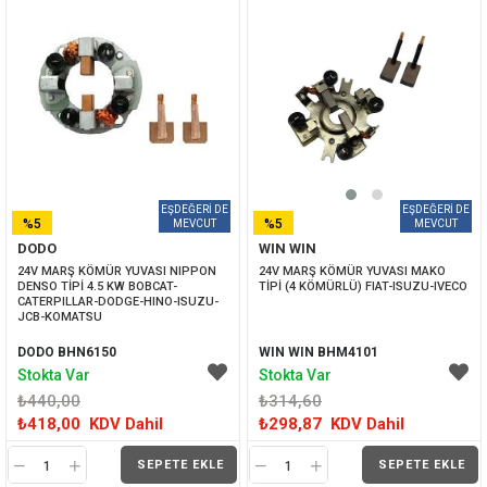
%5
%5
DODO
WIN WIN
İNDIRIM
İNDIRIM
24V MARŞ KÖMÜR YUVASI NIPPON 
24V MARŞ KÖMÜR YUVASI MAKO 
DENSO TİPİ 4.5 KW BOBCAT-
TİPİ (4 KÖMÜRLÜ) FIAT-ISUZU-IVECO
CATERPILLAR-DODGE-HINO-ISUZU-
JCB-KOMATSU
DODO BHN6150
WIN WIN BHM4101
Stokta Var
Stokta Var
₺440,00
₺314,60
₺418,00
KDV Dahil
₺298,87
KDV Dahil
SEPETE EKLE
SEPETE EKLE