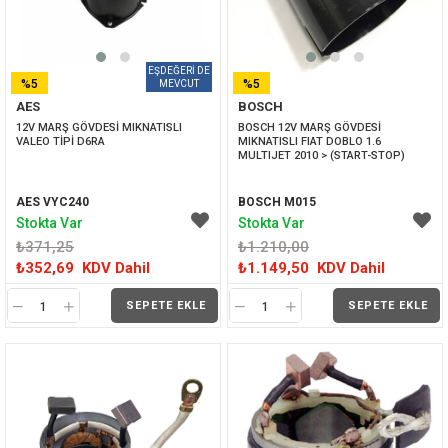
%5
%5
AES
BOSCH
İNDIRIM
İNDIRIM
12V MARŞ GÖVDESİ MIKNATISLI 
BOSCH 12V MARŞ GÖVDESİ 
VALEO TİPİ D6RA
MIKNATISLI FIAT DOBLO 1.6 
MULTIJET 2010 > (START-STOP)
AES VYC240
BOSCH M015
Stokta Var
Stokta Var
₺371,25
₺1.210,00
₺352,69
KDV Dahil
₺1.149,50
KDV Dahil
SEPETE EKLE
SEPETE EKLE