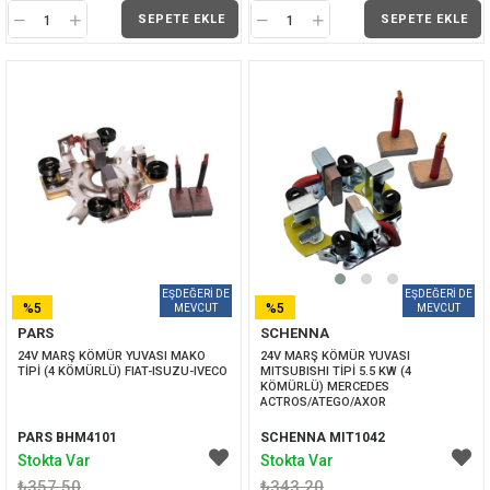
SEPETE EKLE
SEPETE EKLE
%5
%5
PARS
SCHENNA
İNDIRIM
İNDIRIM
24V MARŞ KÖMÜR YUVASI MAKO 
24V MARŞ KÖMÜR YUVASI 
TİPİ (4 KÖMÜRLÜ) FIAT-ISUZU-IVECO
MITSUBISHI TİPİ 5.5 KW (4 
KÖMÜRLÜ) MERCEDES 
ACTROS/ATEGO/AXOR
PARS BHM4101
SCHENNA MIT1042
Stokta Var
Stokta Var
₺357,50
₺343,20