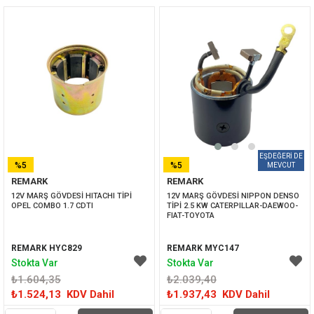
%5
%5
REMARK
REMARK
İNDIRIM
İNDIRIM
12V MARŞ GÖVDESİ HITACHI TİPİ 
12V MARŞ GÖVDESİ NIPPON DENSO 
OPEL COMBO 1.7 CDTI
TİPİ 2.5 KW CATERPILLAR-DAEWOO-
FIAT-TOYOTA
REMARK HYC829
REMARK MYC147
Stokta Var
Stokta Var
₺1.604,35
₺2.039,40
₺1.524,13
KDV Dahil
₺1.937,43
KDV Dahil