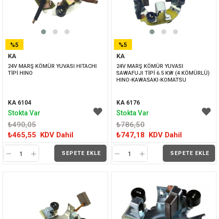
%5
%5
KA
KA
İNDIRIM
İNDIRIM
24V MARŞ KÖMÜR YUVASI HITACHI 
24V MARŞ KÖMÜR YUVASI 
TİPİ HINO
SAWAFUJI TİPİ 6.5 KW (4 KÖMÜRLÜ) 
HINO-KAWASAKI-KOMATSU
KA 6104
KA 6176
Stokta Var
Stokta Var
₺490,05
₺786,50
₺465,55
KDV Dahil
₺747,18
KDV Dahil
SEPETE EKLE
SEPETE EKLE