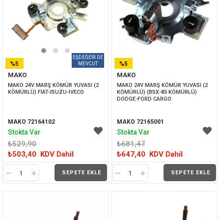
%5
%5
MAKO
MAKO
İNDIRIM
İNDIRIM
MAKO 24V MARŞ KÖMÜR YUVASI (2 
MAKO 24V MARŞ KÖMÜR YUVASI (2 
KÖMÜRLÜ) FIAT-ISUZU-IVECO
KÖMÜRLÜ) (BSX-85 KÖMÜRLÜ) 
DODGE-FORD CARGO
MAKO 72164102
MAKO 72165001
Stokta Var
Stokta Var
₺529,90
₺681,47
₺503,40
KDV Dahil
₺647,40
KDV Dahil
SEPETE EKLE
SEPETE EKLE