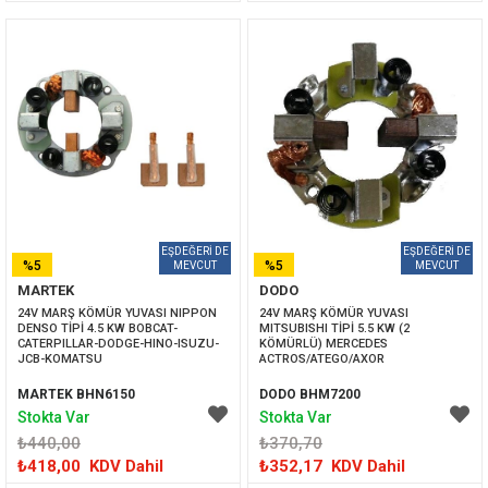
%5
%5
MARTEK
DODO
İNDIRIM
İNDIRIM
24V MARŞ KÖMÜR YUVASI NIPPON 
24V MARŞ KÖMÜR YUVASI 
DENSO TİPİ 4.5 KW BOBCAT-
MITSUBISHI TİPİ 5.5 KW (2 
CATERPILLAR-DODGE-HINO-ISUZU-
KÖMÜRLÜ) MERCEDES 
JCB-KOMATSU
ACTROS/ATEGO/AXOR
MARTEK BHN6150
DODO BHM7200
Stokta Var
Stokta Var
₺440,00
₺370,70
₺418,00
KDV Dahil
₺352,17
KDV Dahil