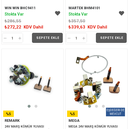
WIN WIN BHC9411
MARTEK BHM4101
Stokta Var
Stokta Var
₺286,55
₺357,50
₺272,22
KDV Dahil
₺339,63
KDV Dahil
SEPETE EKLE
SEPETE EKLE
%5
%5
REMARK
MEGA
İNDIRIM
İNDIRIM
24V MARŞ KÖMÜR YUVASI 
MEGA 24V MARŞ KÖMÜR YUVASI 