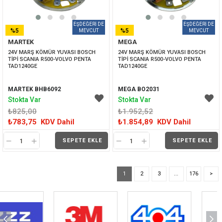
%5
%5
MARTEK
MEGA
İNDIRIM
İNDIRIM
24V MARŞ KÖMÜR YUVASI BOSCH 
24V MARŞ KÖMÜR YUVASI BOSCH 
TİPİ SCANIA R500-VOLVO PENTA 
TİPİ SCANIA R500-VOLVO PENTA 
TAD1240GE
TAD1240GE
MARTEK BHB6092
MEGA BO2031
Stokta Var
Stokta Var
₺825,00
₺1.952,52
₺783,75
KDV Dahil
₺1.854,89
KDV Dahil
SEPETE EKLE
SEPETE EKLE
1
2
3
...
176
>