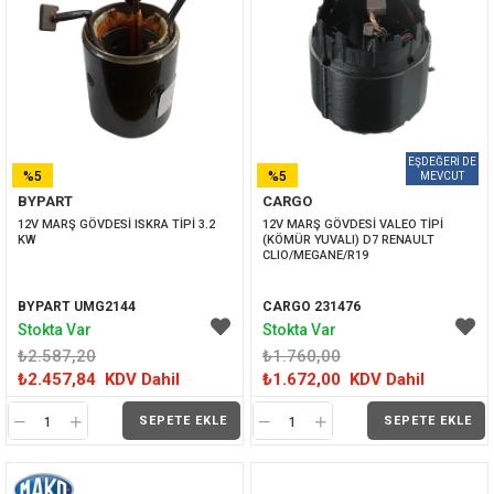
%5
%5
BYPART
CARGO
İNDIRIM
İNDIRIM
12V MARŞ GÖVDESİ ISKRA TİPİ 3.2 
12V MARŞ GÖVDESİ VALEO TİPİ 
KW
(KÖMÜR YUVALI) D7 RENAULT 
CLIO/MEGANE/R19
BYPART UMG2144
CARGO 231476
Stokta Var
Stokta Var
₺2.587,20
₺1.760,00
₺2.457,84
KDV Dahil
₺1.672,00
KDV Dahil
SEPETE EKLE
SEPETE EKLE