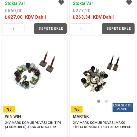
Stokta Var
Stokta Var
₺660,00
₺277,20
₺627,00
KDV Dahil
₺263,34
KDV Dahil
SEPETE EKLE
SEPETE EKLE
%5
%5
WIN WIN
MARTEK
İNDIRIM
İNDIRIM
24V MARŞ KÖMÜR YUVASI ÇİN TİPİ 
24V MARŞ KÖMÜR YUVASI MAKO 
(4 KÖMÜRLÜ) AKSA JENERATÖR
TİPİ (4 KÖMÜRLÜ) FIAT-ISUZU-IVECO