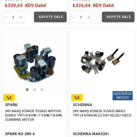
₺339,63
KDV Dahil
₺326,04
KDV Dahil
SEPETE EKLE
SEPETE EKLE
%5
%5
SPARK
SCHENNA
İNDIRIM
İNDIRIM
24V MARŞ KÖMÜR YUVASI NIPPON 
24V MARŞ KÖMÜR YUVASI MAKO 
DENSO TİPİ (4.8 KW /7.5 KW/7.8 KW) 
TİPİ (4 KÖMÜRLÜ) FIAT-ISUZU-IVECO
CUMMINS MOTOR
SPARK N2-280-4
SCHENNA MAK5261