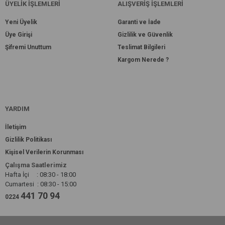
ÜYELİK İŞLEMLERİ
ALIŞVERİŞ İŞLEMLERİ
Yeni Üyelik
Garanti ve İade
Üye Girişi
Gizlilik ve Güvenlik
Şifremi Unuttum
Teslimat Bilgileri
Kargom Nerede ?
YARDIM
İletişim
Gizlilik Politikası
Kişisel Verilerin Korunması
Çalışma Saatlerimiz
Hafta İçi : 08:30 - 18:00
Cumartesi : 08:30 - 15:00
441 70 94
0224