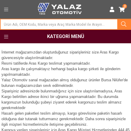
0
KATEGORI MENÜ
İnternet mağazamızdan oluşturduğunuz siparişleriniz size Aras Kargo
güvencesiyle ulaştırılmaktadır.
Resmi tatillerde Aras Kargo teslimat yapmamaktadır.
Aras kargo ile çalışmaktayız herhangi başka kargo şirketi ile gönderim
yapılmamaktadır.
Yalaz Otomotiv sanal mağazadan almış olduğunuz ürünler Bursa Nilüfer'de
bulunan mağazamızdan sevk edilmektedir.
Siparişiniz adresinizde bulunmadığınız için size ulaştırılamadıysa, Aras
Kargo belirtilen adrese ikinci bir uğrama yapmamaktadır. Bu durumda
kargonuzun bulunduğu şubeyi ziyaret ederek kargonuzu teslim almanız
gerekmektedir
Hasarlı gelen paketleri teslim almayıp, kargo görevlisine paketin hasarlı
olduğuna dair tutanak tutturmanız gerekmektedir. Daha sonra siparişinizle
ilgili müşteri hizmetlerimizle iletişime geçebilirsiniz.
Kargoya verilen siparişleriniz için Aras
Kargo Müşteri Hizmetlerinden 444 45