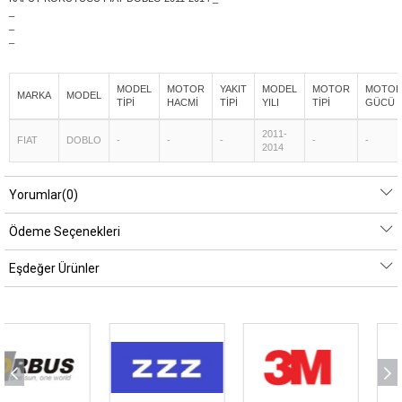
_
_
_
MODEL
MOTOR
YAKIT
MODEL
MOTOR
MOTO
MARKA
MODEL
TİPİ
HACMİ
TİPİ
YILI
TİPİ
GÜCÜ
2011-
FIAT
DOBLO
-
-
-
-
-
2014
Yorumlar
(0)
Ödeme Seçenekleri
Eşdeğer Ürünler