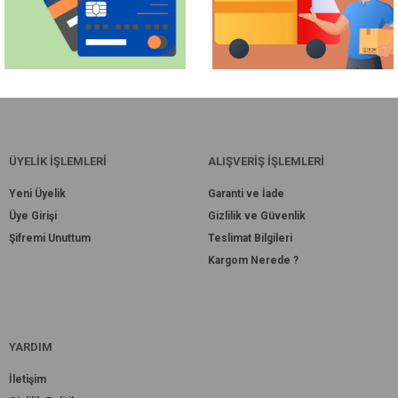
ÜYELİK İŞLEMLERİ
ALIŞVERİŞ İŞLEMLERİ
Yeni Üyelik
Garanti ve İade
Üye Girişi
Gizlilik ve Güvenlik
Şifremi Unuttum
Teslimat Bilgileri
Kargom Nerede ?
YARDIM
İletişim