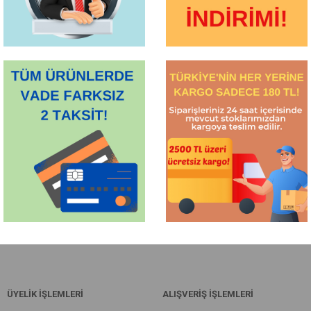
ÜYELİK İŞLEMLERİ
ALIŞVERİŞ İŞLEMLERİ