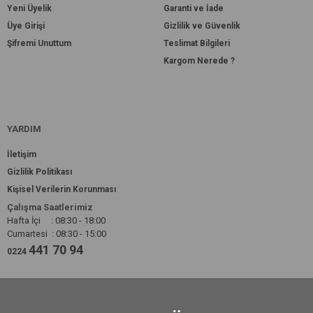
Yeni Üyelik
Garanti ve İade
Üye Girişi
Gizlilik ve Güvenlik
Şifremi Unuttum
Teslimat Bilgileri
Kargom Nerede ?
YARDIM
İletişim
Gizlilik Politikası
Kişisel Verilerin Korunması
Çalışma Saatlerimiz
Hafta İçi : 08:30 - 18:00
Cumartesi : 08:30 - 15:00
441 70 94
0224