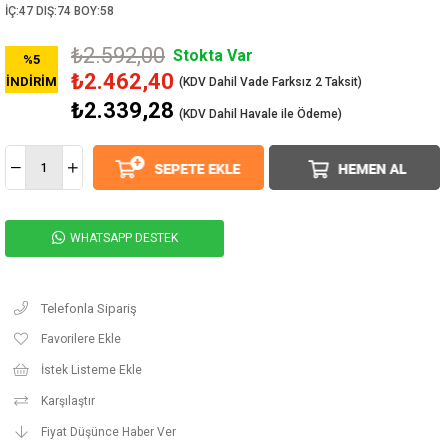
İÇ:47 DIŞ:74 BOY:58
₺2.592,00
Stokta Var
%
5
₺2.462,40
İNDIRIM
₺2.339,28
(KDV Dahil Havale ile Ödeme)
WHATSAPP DESTEK
Telefonla Sipariş
Favorilere Ekle
İstek Listeme Ekle
Karşılaştır
Fiyat Düşünce Haber Ver