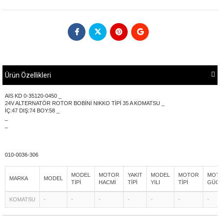
Ürün Özellikleri
AIS KD 0-35120-0450 _
24V ALTERNATÖR ROTOR BOBİNİ NIKKO TİPİ 35 A KOMATSU _
İÇ:47 DIŞ:74 BOY:58 _
_
_
010-0036-306
MODEL
MOTOR
YAKIT
MODEL
MOTOR
MOT
MARKA
MODEL
TİPİ
HACMİ
TİPİ
YILI
TİPİ
GÜC
KOMATSU
-
-
-
-
-
-
-