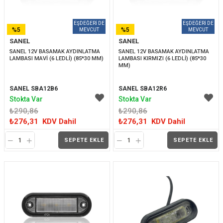
%5
%5
SANEL
SANEL
İNDIRIM
İNDIRIM
SANEL 12V BASAMAK AYDINLATMA 
SANEL 12V BASAMAK AYDINLATMA 
LAMBASI MAVİ (6 LEDLİ) (85*30 MM)
LAMBASI KIRMIZI (6 LEDLİ) (85*30 
MM)
SANEL SBA12B6
SANEL SBA12R6
Stokta Var
Stokta Var
₺290,86
₺290,86
₺276,31
KDV Dahil
₺276,31
KDV Dahil
SEPETE EKLE
SEPETE EKLE