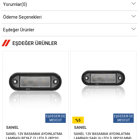
Yorumlar
(0)
Ödeme Seçenekleri
Eşdeğer Ürünler
EŞDEĞER ÜRÜNLER
%5
SANEL
SANEL
İNDIRIM
SANEL 12V BASAMAK AYDINLATMA 
SANEL 12V BASAMAK AYDINLATMA 
LAMBASI BEYAZ (3 LEDLİ) (85*30 
LAMBASI SARI (6 LEDLİ) (85*30 MM)