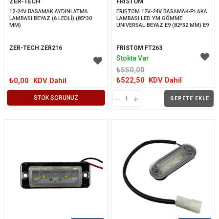
ZER-TECH
FRISTOM
İNDIRIM
12-24V BASAMAK AYDINLATMA 
FRISTOM 12V-24V BASAMAK-PLAKA 
LAMBASI BEYAZ (6 LEDLİ) (85*30 
LAMBASI LED YM GÖMME 
MM)
UNIVERSAL BEYAZ E9 (82*32 MM) E9
ZER-TECH ZER216
FRISTOM FT263
Stokta Var
₺550,00
₺522,50
KDV Dahil
₺0,00
KDV Dahil
STOK SORUNUZ
SEPETE EKLE