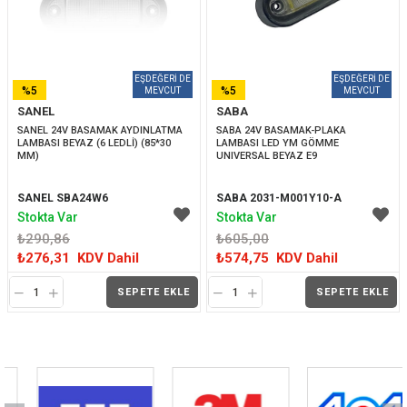
%5
%5
SANEL
SABA
İNDIRIM
İNDIRIM
SANEL 24V BASAMAK AYDINLATMA 
SABA 24V BASAMAK-PLAKA 
LAMBASI BEYAZ (6 LEDLİ) (85*30 
LAMBASI LED YM GÖMME 
MM)
UNIVERSAL BEYAZ E9 
SANEL SBA24W6
SABA 2031-M001Y10-A
Stokta Var
Stokta Var
₺290,86
₺605,00
₺276,31
KDV Dahil
₺574,75
KDV Dahil
SEPETE EKLE
SEPETE EKLE