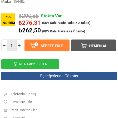
Marka
:
SANEL
₺290,86
Stokta Var
%
5
₺276,31
İNDIRIM
₺262,50
(KDV Dahil Havale ile Ödeme)
WHATSAPP DESTEK
Eşdeğerlerine Gözatın
Telefonla Sipariş
Favorilere Ekle
İstek Listeme Ekle