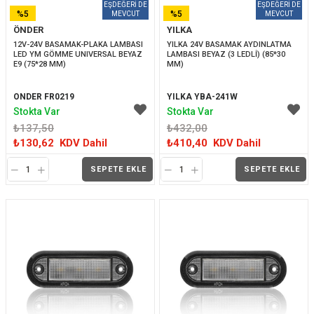
%5
%5
ÖNDER
YILKA
İNDIRIM
İNDIRIM
12V-24V BASAMAK-PLAKA LAMBASI 
YILKA 24V BASAMAK AYDINLATMA 
LED YM GÖMME UNIVERSAL BEYAZ 
LAMBASI BEYAZ (3 LEDLİ) (85*30 
E9 (75*28 MM)
MM)
ONDER FR0219
YILKA YBA-241W
Stokta Var
Stokta Var
₺137,50
₺432,00
₺130,62
KDV Dahil
₺410,40
KDV Dahil
SEPETE EKLE
SEPETE EKLE