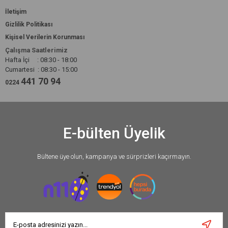
İletişim
Gizlilik Politikası
Kişisel Verilerin Korunması
Çalışma Saatlerimiz
Hafta İçi : 08:30 - 18:00
Cumartesi : 08:30 - 15:00
441 70 94
0224
E-bülten Üyelik
Bültene üye olun, kampanya ve sürprizleri kaçırmayın.