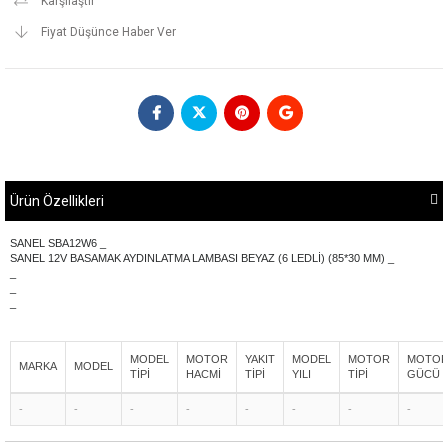
Karşılaştır
Fiyat Düşünce Haber Ver
Ürün Özellikleri
SANEL SBA12W6 _
SANEL 12V BASAMAK AYDINLATMA LAMBASI BEYAZ (6 LEDLİ) (85*30 MM) _
_
_
_
MODEL
MOTOR
YAKIT
MODEL
MOTOR
MOTO
MARKA
MODEL
TİPİ
HACMİ
TİPİ
YILI
TİPİ
GÜCÜ
-
-
-
-
-
-
-
-