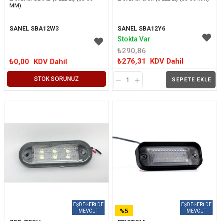
MM)
SANEL SBA12W3
SANEL SBA12Y6
Stokta Var
₺290,86
₺276,31
KDV Dahil
₺0,00
KDV Dahil
STOK SORUNUZ
SEPETE EKLE
%5