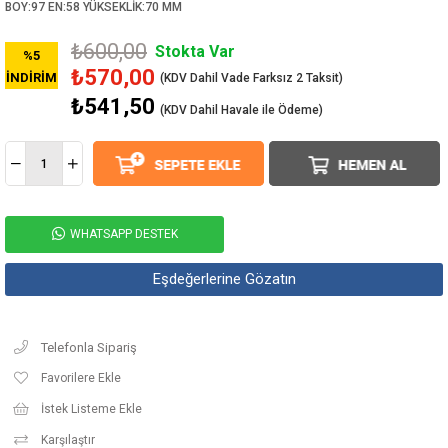
BOY:97 EN:58 YÜKSEKLİK:70 MM
₺600,00
Stokta Var
%
5
₺570,00
İNDIRIM
₺541,50
(KDV Dahil Havale ile Ödeme)
WHATSAPP DESTEK
Eşdeğerlerine Gözatın
Telefonla Sipariş
Favorilere Ekle
İstek Listeme Ekle
Karşılaştır