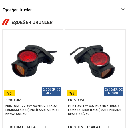
Eşdeğer Ürünler
EŞDEĞER ÜRÜNLER
%5
%5
FRISTOM
FRISTOM
İNDIRIM
İNDIRIM
FRISTOM 12V-30V BOYNUZ TAKOZ 
FRISTOM 12V-30V BOYNUZ TAKOZ 
LAMBASI KISA (LEDLİ) SARI-KIRMIZI-
LAMBASI KISA (LEDLİ) SARI-KIRMIZI-
BEYAZ SOL E9
BEYAZ SAĞ E9
FRISTOM FT140 A L LED
FRISTOM FT140 A P LED