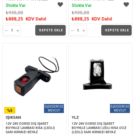
Stokta Var
Stokta Var
₺935,00
₺935,00
₺888,25
KDV Dahil
₺888,25
KDV Dahil
SEPETE EKLE
SEPETE EKLE
%5
IŞIKSAN
YLZ
İNDIRIM
12V-24V DORSE DIŞ İŞARET 
12V-24V DORSE DIŞ İŞARET 
BOYNUZ LAMBASI KISA (LEDLİ) 
BOYNUZ LAMBASI LEDLİ KISA DÜZ 
SARI-KIRMIZI-BEYAZ
(LEDLİ) SARI-KIRMIZI-BEYAZ