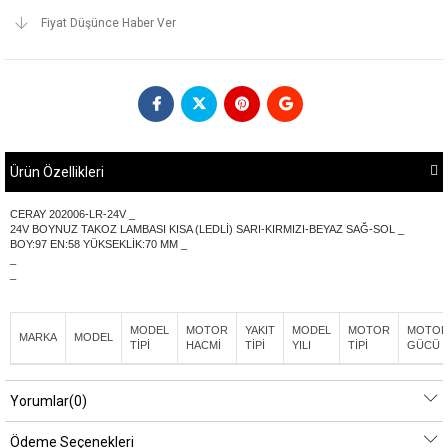
Fiyat Düşünce Haber Ver
Ürün Özellikleri
CERAY 202006-LR-24V _
24V BOYNUZ TAKOZ LAMBASI KISA (LEDLİ) SARI-KIRMIZI-BEYAZ SAĞ-SOL _
BOY:97 EN:58 YÜKSEKLİK:70 MM _
_
_
MODEL
MOTOR
YAKIT
MODEL
MOTOR
MOTO
MARKA
MODEL
TİPİ
HACMİ
TİPİ
YILI
TİPİ
GÜCÜ
Yorumlar
(0)
Ödeme Seçenekleri