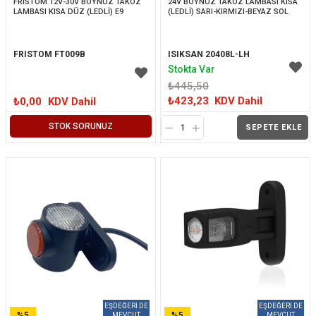
FRISTOM 12V-30V BOYNUZ TAKOZ 
24V BOYNUZ TAKOZ LAMBASI KISA 
LAMBASI KISA DÜZ (LEDLİ) E9
(LEDLİ) SARI-KIRMIZI-BEYAZ SOL
FRISTOM FT009B
ISIKSAN 20408L-LH
Stokta Var
₺445,50
₺423,23
KDV Dahil
₺0,00
KDV Dahil
STOK SORUNUZ
SEPETE EKLE
%5
%5