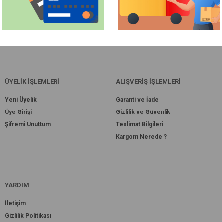
ÜYELİK İŞLEMLERİ
ALIŞVERİŞ İŞLEMLERİ
Yeni Üyelik
Garanti ve İade
Üye Girişi
Gizlilik ve Güvenlik
Şifremi Unuttum
Teslimat Bilgileri
Kargom Nerede ?
YARDIM
İletişim
Gizlilik Politikası