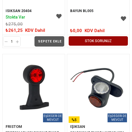
ISIKSAN 20404
BAYUN BL005
Stokta Var
₺275,00
₺261,25
KDV Dahil
₺0,00
KDV Dahil
STOK SORUNUZ
SEPETE EKLE
%5
FRISTOM
IŞIKSAN
İNDIRIM