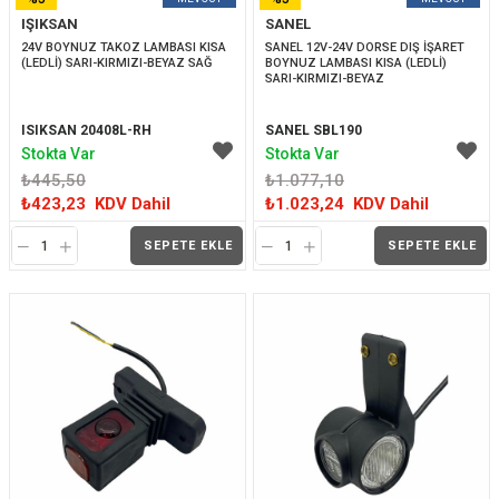
IŞIKSAN
SANEL
İNDIRIM
İNDIRIM
24V BOYNUZ TAKOZ LAMBASI KISA  
SANEL 12V-24V DORSE DIŞ İŞARET 
(LEDLİ) SARI-KIRMIZI-BEYAZ SAĞ
BOYNUZ LAMBASI KISA (LEDLİ) 
SARI-KIRMIZI-BEYAZ
ISIKSAN 20408L-RH
SANEL SBL190
Stokta Var
Stokta Var
₺445,50
₺1.077,10
₺423,23
KDV Dahil
₺1.023,24
KDV Dahil
SEPETE EKLE
SEPETE EKLE