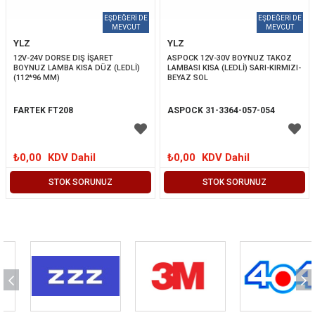
YLZ
YLZ
12V-24V DORSE DIŞ İŞARET 
ASPOCK 12V-30V BOYNUZ TAKOZ 
BOYNUZ LAMBA KISA DÜZ (LEDLİ) 
LAMBASI KISA (LEDLİ) SARI-KIRMIZI-
(112*96 MM)
BEYAZ SOL
FARTEK FT208
ASPOCK 31-3364-057-054
₺0,00
KDV Dahil
₺0,00
KDV Dahil
STOK SORUNUZ
STOK SORUNUZ