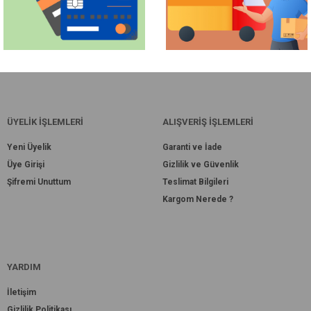
ÜYELİK İŞLEMLERİ
ALIŞVERİŞ İŞLEMLERİ
Yeni Üyelik
Garanti ve İade
Üye Girişi
Gizlilik ve Güvenlik
Şifremi Unuttum
Teslimat Bilgileri
Kargom Nerede ?
YARDIM
İletişim
Gizlilik Politikası