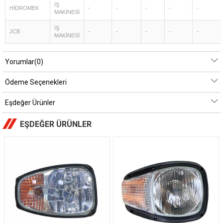
İŞ
HİDROMEK
-
-
-
-
-
MAKİNESİ
İŞ
JCB
-
-
-
-
-
MAKİNESİ
Yorumlar
(0)
Ödeme Seçenekleri
Eşdeğer Ürünler
EŞDEĞER ÜRÜNLER