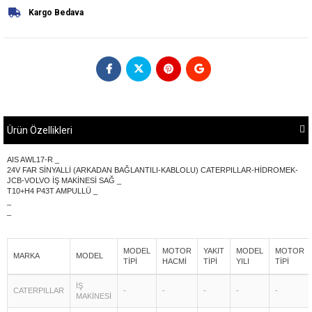
Kargo Bedava
Ürün Özellikleri
AIS AWL17-R _
24V FAR SİNYALLİ (ARKADAN BAĞLANTILI-KABLOLU) CATERPILLAR-HİDROMEK-
JCB-VOLVO İŞ MAKİNESİ SAĞ _
T10+H4 P43T AMPULLÜ _
_
_
MODEL
MOTOR
YAKIT
MODEL
MOTOR
MARKA
MODEL
TİPİ
HACMİ
TİPİ
YILI
TİPİ
İŞ
CATERPILLAR
-
-
-
-
-
MAKİNESİ