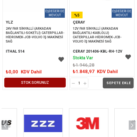
%5
YLZ
ÇERAY
İNDIRIM
24V FAR SİNYALLİ (ARKADAN 
12V FAR SİNYALLİ (ARKADAN 
BAĞLANTILI-SOKETLİ) CATERPILLAR-
BAĞLANTILI-KABLOLU) 
HİDROMEK-JCB-VOLVO İŞ MAKİNESİ 
CATERPILLAR-HİDROMEK-JCB-
SAĞ
VOLVO İŞ MAKİNESİ SAĞ
ITHAL 514
CERAY 201406-KBL-RH-12V
Stokta Var
₺1.946,28
₺1.848,97
KDV Dahil
₺0,00
KDV Dahil
STOK SORUNUZ
SEPETE EKLE