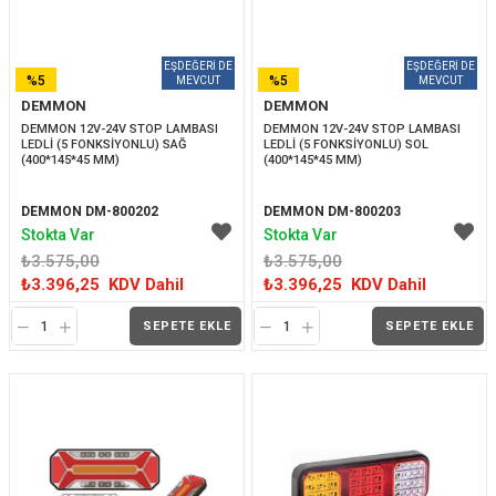
%5
%5
DEMMON
DEMMON
İNDIRIM
İNDIRIM
DEMMON 12V-24V STOP LAMBASI 
DEMMON 12V-24V STOP LAMBASI 
LEDLİ (5 FONKSİYONLU) SAĞ 
LEDLİ (5 FONKSİYONLU) SOL 
(400*145*45 MM)
(400*145*45 MM)
DEMMON DM-800202
DEMMON DM-800203
Stokta Var
Stokta Var
₺3.575,00
₺3.575,00
₺3.396,25
KDV Dahil
₺3.396,25
KDV Dahil
SEPETE EKLE
SEPETE EKLE