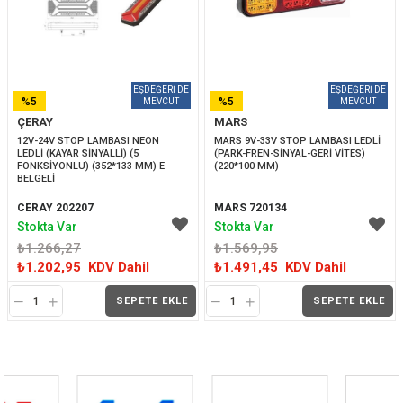
%5
%5
ÇERAY
MARS
İNDIRIM
İNDIRIM
12V-24V STOP LAMBASI NEON 
MARS 9V-33V STOP LAMBASI LEDLİ 
LEDLİ (KAYAR SİNYALLİ) (5 
(PARK-FREN-SİNYAL-GERİ VİTES) 
FONKSİYONLU) (352*133 MM) E 
(220*100 MM)
BELGELİ
CERAY 202207
MARS 720134
Stokta Var
Stokta Var
₺1.266,27
₺1.569,95
₺1.202,95
KDV Dahil
₺1.491,45
KDV Dahil
SEPETE EKLE
SEPETE EKLE