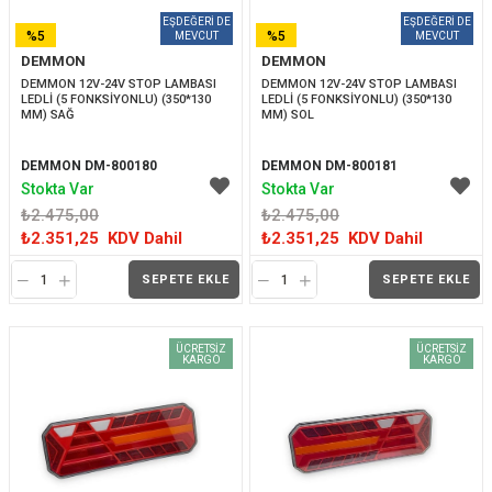
%5
%5
DEMMON
DEMMON
İNDIRIM
İNDIRIM
DEMMON 12V-24V STOP LAMBASI 
DEMMON 12V-24V STOP LAMBASI 
LEDLİ (5 FONKSİYONLU) (350*130 
LEDLİ (5 FONKSİYONLU) (350*130 
MM) SAĞ
MM) SOL
DEMMON DM-800180
DEMMON DM-800181
Stokta Var
Stokta Var
₺2.475,00
₺2.475,00
₺2.351,25
KDV Dahil
₺2.351,25
KDV Dahil
SEPETE EKLE
SEPETE EKLE
ÜCRETSIZ
ÜCRETSIZ
KARGO
KARGO