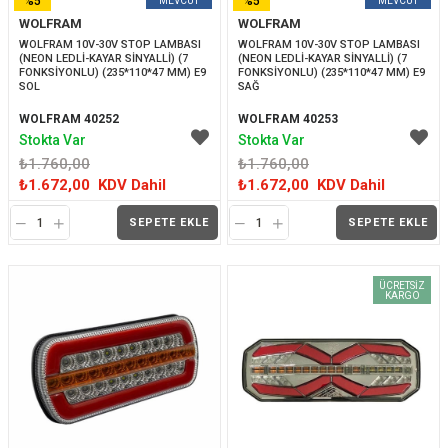
%5
%5
WOLFRAM
WOLFRAM
İNDIRIM
İNDIRIM
WOLFRAM 10V-30V STOP LAMBASI 
WOLFRAM 10V-30V STOP LAMBASI 
(NEON LEDLİ-KAYAR SİNYALLİ) (7 
(NEON LEDLİ-KAYAR SİNYALLİ) (7 
FONKSİYONLU) (235*110*47 MM) E9 
FONKSİYONLU) (235*110*47 MM) E9 
SOL
SAĞ
WOLFRAM 40252
WOLFRAM 40253
Stokta Var
Stokta Var
₺1.760,00
₺1.760,00
₺1.672,00
KDV Dahil
₺1.672,00
KDV Dahil
SEPETE EKLE
SEPETE EKLE
ÜCRETSIZ
KARGO