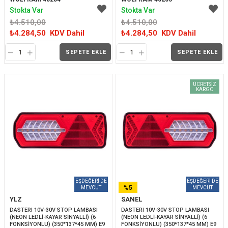
Stokta Var
Stokta Var
₺4.510,00
₺4.510,00
₺4.284,50
KDV Dahil
₺4.284,50
KDV Dahil
SEPETE EKLE
SEPETE EKLE
ÜCRETSIZ
KARGO
%5
YLZ
SANEL
İNDIRIM
DASTERI 10V-30V STOP LAMBASI 
DASTERI 10V-30V STOP LAMBASI 
(NEON LEDLİ-KAYAR SİNYALLİ) (6 
(NEON LEDLİ-KAYAR SİNYALLİ) (6 
FONKSİYONLU) (350*137*45 MM) E9 
FONKSİYONLU) (350*137*45 MM) E9 