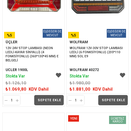
%5
%5
ÜÇLER
WOLFRAM
İNDIRIM
İNDIRIM
12V-24V STOP LAMBASI (NEON 
WOLFRAM 12V-30V STOP LAMBASI 
LEDLİ-KAYAR SİNYALLİ) (4 
LEDLİ (6 FONKSİYONLU) (235*110 
FONKSİYONLU) (365*130*45 MM) E 
MM) SOL E9
BELGELİ
UCLER 1900L
WOLFRAM 40272
Stokta Var
Stokta Var
₺1.126,10
₺1.980,00
₺1.069,80
KDV Dahil
₺1.881,00
KDV Dahil
SEPETE EKLE
SEPETE EKLE
YENI
ÜCRETSIZ
KARGO
ÜRÜN