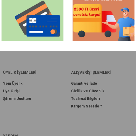
ÜYELİK İŞLEMLERİ
ALIŞVERİŞ İŞLEMLERİ
Yeni Üyelik
Garanti ve İade
Üye Girişi
Gizlilik ve Güvenlik
Şifremi Unuttum
Teslimat Bilgileri
Kargom Nerede ?
YARDIM