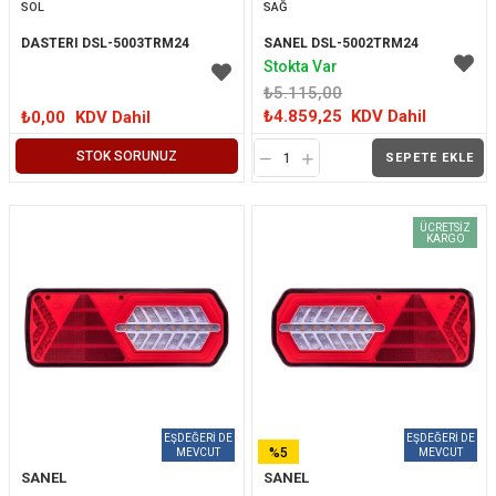
SOL
SAĞ
DASTERI DSL-5003TRM24
SANEL DSL-5002TRM24
Stokta Var
₺5.115,00
₺4.859,25
KDV Dahil
₺0,00
KDV Dahil
STOK SORUNUZ
SEPETE EKLE
ÜCRETSIZ
KARGO
%5
SANEL
SANEL
İNDIRIM