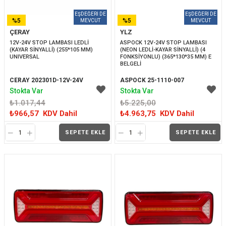
%5
%5
ÇERAY
YLZ
İNDIRIM
İNDIRIM
12V-24V STOP LAMBASI LEDLİ 
ASPOCK 12V-24V STOP LAMBASI 
(KAYAR SİNYALLİ) (255*105 MM) 
(NEON LEDLİ-KAYAR SİNYALLİ) (4 
UNIVERSAL
FONKSİYONLU) (365*130*35 MM) E 
BELGELİ
CERAY 202301D-12V-24V
ASPOCK 25-1110-007
Stokta Var
Stokta Var
₺1.017,44
₺5.225,00
₺966,57
KDV Dahil
₺4.963,75
KDV Dahil
SEPETE EKLE
SEPETE EKLE