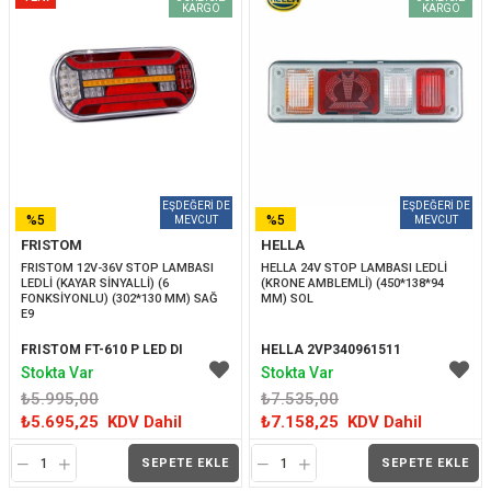
KARGO
KARGO
ÜRÜN
%5
%5
FRISTOM
HELLA
İNDIRIM
İNDIRIM
FRISTOM 12V-36V STOP LAMBASI 
HELLA 24V STOP LAMBASI LEDLİ 
LEDLİ (KAYAR SİNYALLİ) (6 
(KRONE AMBLEMLİ) (450*138*94 
FONKSİYONLU) (302*130 MM) SAĞ 
MM) SOL
E9
FRISTOM FT-610 P LED DI
HELLA 2VP340961511
Stokta Var
Stokta Var
₺5.995,00
₺7.535,00
₺5.695,25
KDV Dahil
₺7.158,25
KDV Dahil
SEPETE EKLE
SEPETE EKLE