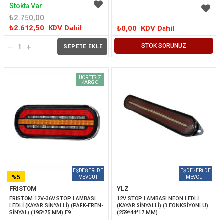
Stokta Var
₺2.750,00
₺2.612,50
KDV Dahil
₺0,00
KDV Dahil
STOK SORUNUZ
SEPETE EKLE
ÜCRETSIZ
KARGO
%5
FRISTOM
YLZ
İNDIRIM
FRISTOM 12V-36V STOP LAMBASI 
12V STOP LAMBASI NEON LEDLİ 
LEDLİ (KAYAR SİNYALLİ) (PARK-FREN-
(KAYAR SİNYALLİ) (3 FONKSİYONLU) 
SİNYAL) (195*75 MM) E9
(259*44*17 MM)