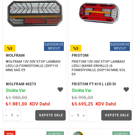
%5
%5
WOLFRAM
FRISTOM
İNDIRIM
İNDIRIM
WOLFRAM 12V-30V STOP LAMBASI 
FRISTOM 12V-36V STOP LAMBASI 
LEDLİ (6 FONKSİYONLU) (235*110 
LEDLİ (KAYAR SİNYALLİ) (6 
MM) SAĞ E9
FONKSİYONLU) (302*130 MM) SOL 
E9
WOLFRAM 40273
FRISTOM FT-610 L LED DI
Stokta Var
Stokta Var
₺1.980,00
₺5.995,00
₺1.881,00
KDV Dahil
₺5.695,25
KDV Dahil
SEPETE EKLE
SEPETE EKLE
YENI
ÜCRETSIZ
ÜCRETSIZ