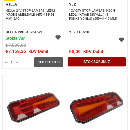
HELLA
YLZ
İNDIRIM
HELLA 24V STOP LAMBASI LEDLİ 
12V-24V STOP LAMBASI NEON 
(KRONE AMBLEMLİ) (450*138*94 
LEDLİ (KAYAR SİNYALLİ) (3 
MM) SAĞ
FONKSİYONLU) (259*44*17 MM)
HELLA 2VP340961521
YLZ TH-510
Stokta Var
₺7.535,00
₺7.158,25
KDV Dahil
₺0,00
KDV Dahil
STOK SORUNUZ
SEPETE EKLE