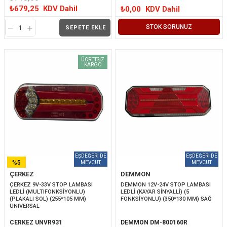
₺679,25
KDV Dahil
₺0,00
KDV Dahil
STOK SORUNUZ
SEPETE EKLE
ÜCRETSIZ
KARGO
%5
ÇERKEZ
DEMMON
İNDIRIM
ÇERKEZ 9V-33V STOP LAMBASI 
DEMMON 12V-24V STOP LAMBASI 
LEDLİ (MULTIFONKSİYONLU) 
LEDLİ (KAYAR SİNYALLİ) (5 
(PLAKALI SOL) (255*105 MM) 
FONKSİYONLU) (350*130 MM) SAĞ
UNIVERSAL
CERKEZ UNVR931
DEMMON DM-800160R