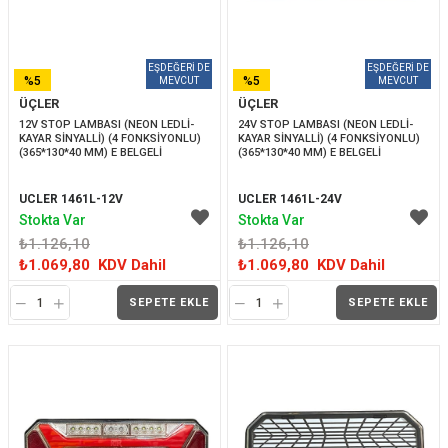
%5
%5
ÜÇLER
ÜÇLER
İNDIRIM
İNDIRIM
12V STOP LAMBASI (NEON LEDLİ-
24V STOP LAMBASI (NEON LEDLİ-
KAYAR SİNYALLİ) (4 FONKSİYONLU) 
KAYAR SİNYALLİ) (4 FONKSİYONLU) 
(365*130*40 MM) E BELGELİ
(365*130*40 MM) E BELGELİ
UCLER 1461L-12V
UCLER 1461L-24V
Stokta Var
Stokta Var
₺1.126,10
₺1.126,10
₺1.069,80
KDV Dahil
₺1.069,80
KDV Dahil
SEPETE EKLE
SEPETE EKLE