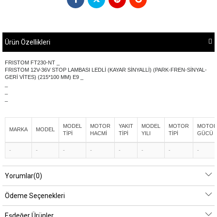
Ürün Özellikleri
FRISTOM FT230-NT _
FRISTOM 12V-36V STOP LAMBASI LEDLİ (KAYAR SİNYALLİ) (PARK-FREN-SİNYAL-
GERİ VİTES) (215*100 MM) E9 _
_
_
_
MODEL
MOTOR
YAKIT
MODEL
MOTOR
MOTO
MARKA
MODEL
TİPİ
HACMİ
TİPİ
YILI
TİPİ
GÜCÜ
-
-
-
-
-
-
-
-
Yorumlar
(0)
Ödeme Seçenekleri
Eşdeğer Ürünler