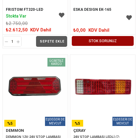
FRISTOM FT320-LED
ESKA DESIGN EK-165
Stokta Var
₺2.750,00
₺2.612,50
KDV Dahil
₺0,00
KDV Dahil
STOK SORUNUZ
SEPETE EKLE
ÜCRETSIZ
KARGO
%5
%5
DEMMON
ÇERAY
İNDIRIM
İNDIRIM
DEMMON 12V-24V STOP LAMBASI 
24V STOP LAMBASI LEDLİ (7-