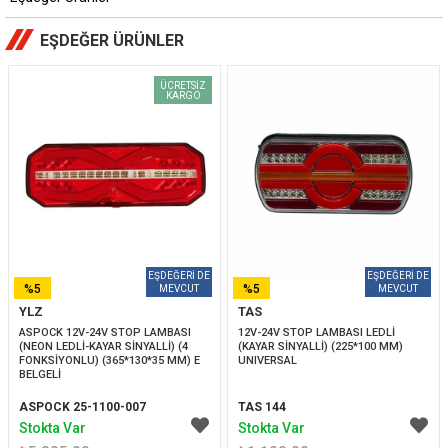
EŞDEĞER ÜRÜNLER
ÜCRETSIZ
KARGO
%5
%5
YLZ
TAS
İNDIRIM
İNDIRIM
ASPOCK 12V-24V STOP LAMBASI 
12V-24V STOP LAMBASI LEDLİ 
(NEON LEDLİ-KAYAR SİNYALLİ) (4 
(KAYAR SİNYALLİ) (225*100 MM) 
FONKSİYONLU) (365*130*35 MM) E 
UNIVERSAL
BELGELİ
ASPOCK 25-1100-007
TAS 144
Stokta Var
Stokta Var