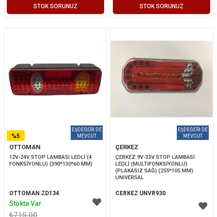
STOK SORUNUZ
STOK SORUNUZ
%5
OTTOMAN
ÇERKEZ
İNDIRIM
12V-24V STOP LAMBASI LEDLİ (4 
ÇERKEZ 9V-33V STOP LAMBASI 
FONKSİYONLU) (390*130*60 MM)
LEDLİ (MULTIFONKSİYONLU) 
(PLAKASIZ SAĞ) (255*105 MM) 
UNIVERSAL
OTTOMAN ZD134
CERKEZ UNVR930
Stokta Var
₺715,00