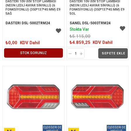
DASTERI 10V-30V STOP LAMBASI 
DASTERI 10V-30V STOP LAMBASI 
(NEON LEDLİ-KAYAR SİNYALLİ) (6 
(NEON LEDLİ-KAYAR SİNYALLİ) (6 
FONKSİYONLU) (350*137*45 MM) E9 
FONKSİYONLU) (350*137*45 MM) E9 
SAĞ
SOL
DASTERI DSL-5002TRM24
SANEL DSL-5003TRM24
Stokta Var
₺5.115,00
₺4.859,25
KDV Dahil
₺0,00
KDV Dahil
STOK SORUNUZ
SEPETE EKLE