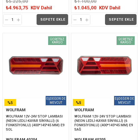
₺5.225,00
₺1.100,00
₺4.963,75
KDV Dahil
₺1.045,00
KDV Dahil
SEPETE EKLE
SEPETE EKLE
ÜCRETSIZ
ÜCRETSIZ
KARGO
KARGO
%5
%5
WOLFRAM
WOLFRAM
İNDIRIM
İNDIRIM
WOLFRAM 12V-24V STOP LAMBASI 
WOLFRAM 12V-24V STOP LAMBASI 
(NEON LEDLİ-KAYAR SİNYALLİ) (6 
(NEON LEDLİ-KAYAR SİNYALLİ) (6 
FONKSİYONLU) (400*145*45 MM) E9 
FONKSİYONLU) (400*145*45 MM) E9 
SOL
SAĞ
WOLFRAM 40204
WOLFRAM 40205