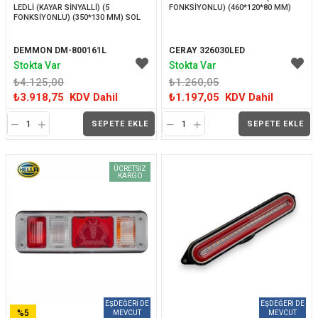
LEDLİ (KAYAR SİNYALLİ) (5 
FONKSİYONLU) (460*120*80 MM)
FONKSİYONLU) (350*130 MM) SOL
DEMMON DM-800161L
CERAY 326030LED
Stokta Var
Stokta Var
₺4.125,00
₺1.260,05
₺3.918,75
KDV Dahil
₺1.197,05
KDV Dahil
SEPETE EKLE
SEPETE EKLE
ÜCRETSIZ
KARGO
%5