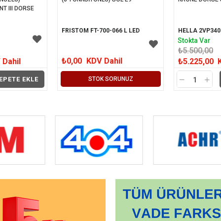
T III DORSE 
FRISTOM FT-700-066 L LED
HELLA 2VP340
Stokta Var
₺5.500,00
₺0,00
KDV Dahil
 Dahil
₺5.225,00
EPETE EKLE
STOK SORUNUZ