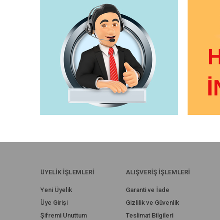
ÜYELİK İŞLEMLERİ
ALIŞVERİŞ İŞLEMLERİ
Yeni Üyelik
Garanti ve İade
Üye Girişi
Gizlilik ve Güvenlik
Şifremi Unuttum
Teslimat Bilgileri