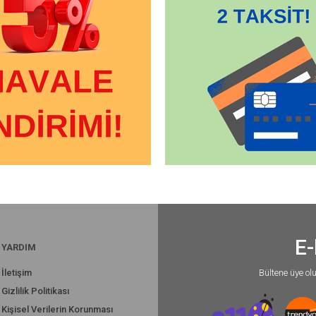
E-
YARDIM
İletişim
Bültene üye ol
Gizlilik Politikası
Kişisel Verilerin Korunması