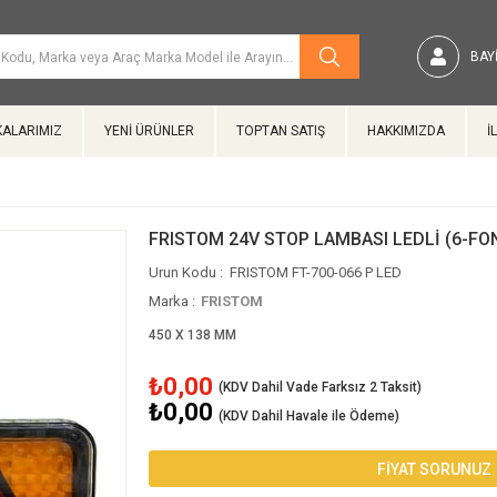
BAYI
ALARIMIZ
YENİ ÜRÜNLER
TOPTAN SATIŞ
HAKKIMIZDA
İ
FRISTOM 24V STOP LAMBASI LEDLİ (6-FO
FRISTOM FT-700-066 P LED
Marka
:
FRISTOM
450 X 138 MM
₺0,00
₺0,00
(KDV Dahil Havale ile Ödeme)
FİYAT SORUNUZ