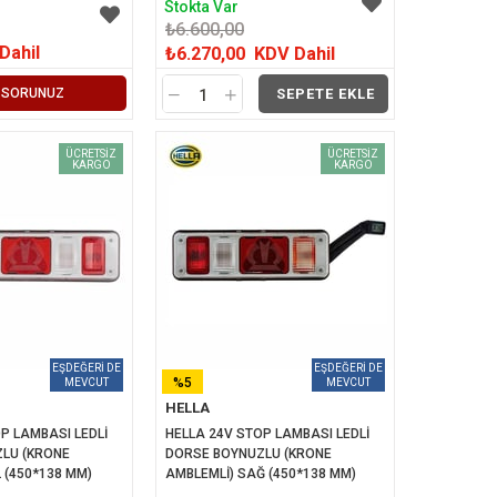
Stokta Var
₺6.600,00
Dahil
₺6.270,00
KDV Dahil
 SORUNUZ
SEPETE EKLE
ÜCRETSIZ
ÜCRETSIZ
KARGO
KARGO
%5
HELLA
İNDIRIM
P LAMBASI LEDLİ 
HELLA 24V STOP LAMBASI LEDLİ 
LU (KRONE 
DORSE BOYNUZLU (KRONE 
 (450*138 MM)
AMBLEMLİ) SAĞ (450*138 MM)