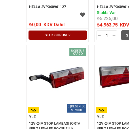
HELLA 2VP340961127
HELLA 2VP340961
Stokta Var
₺5.225,00
₺0,00
KDV Dahil
₺4.963,75
KDV
STOK SORUNUZ
S
ÜCRETSIZ
KARGO
%5
%5
YLZ
YLZ
İNDIRIM
İNDIRIM
12V-24V STOP LAMBASI (ORTA 
12V-24V STOP LAM
ŞERİT LED+LED BOYNUZLU) 
ŞERİT LED+LED BOY