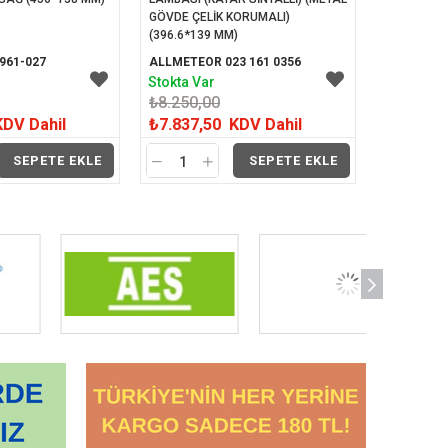
GÖVDE ÇELİK KORUMALI) 
(396.6*139 MM)
961-027
ALLMETEOR 023 161 0356
Stokta Var
₺8.250,00
KDV Dahil
₺7.837,50
KDV Dahil
SEPETE EKLE
SEPETE EKLE