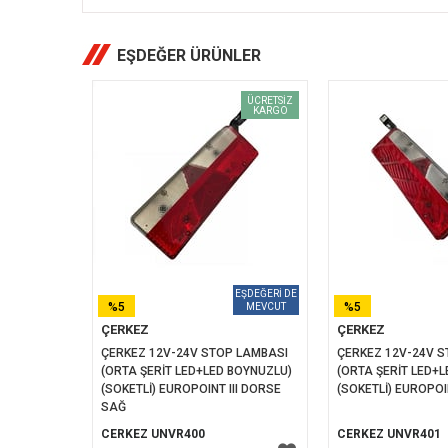
EŞDEĞER ÜRÜNLER
ÜCRETSIZ
KARGO
%5
%5
ÇERKEZ
ÇERKEZ
İNDIRIM
İNDIRIM
ÇERKEZ 12V-24V STOP LAMBASI 
ÇERKEZ 12V-24V S
(ORTA ŞERİT LED+LED BOYNUZLU) 
(ORTA ŞERİT LED+L
(SOKETLİ) EUROPOINT III DORSE 
(SOKETLİ) EUROPOI
SAĞ
CERKEZ UNVR400
CERKEZ UNVR401