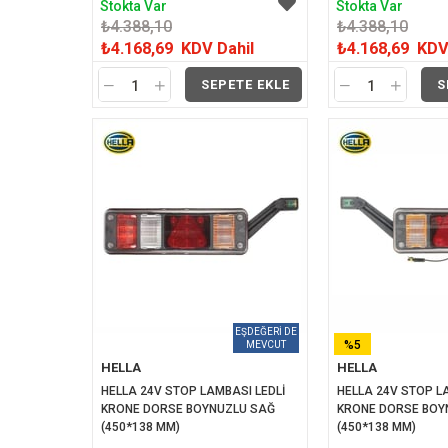
Stokta Var
Stokta Var
₺4.388,10
₺4.388,10
₺4.168,69
KDV Dahil
₺4.168,69
KDV
SEPETE EKLE
S
%5
HELLA
HELLA
İNDIRIM
HELLA 24V STOP LAMBASI LEDLİ 
HELLA 24V STOP LA
KRONE DORSE BOYNUZLU SAĞ 
KRONE DORSE BOY
(450*138 MM)
(450*138 MM)