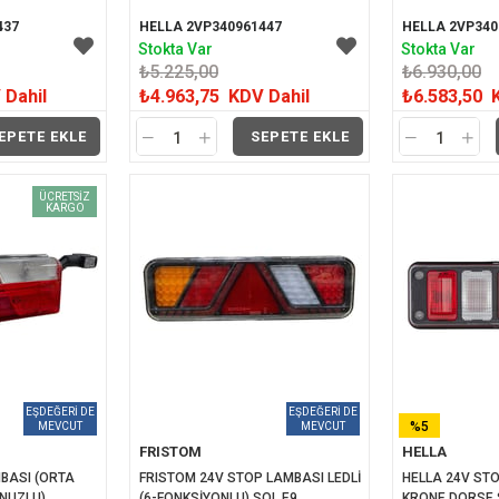
437
HELLA 2VP340961447
HELLA 2VP340
Stokta Var
Stokta Var
₺5.225,00
₺6.930,00
 Dahil
₺4.963,75
KDV Dahil
₺6.583,50
EPETE EKLE
SEPETE EKLE
ÜCRETSIZ
KARGO
%5
FRISTOM
HELLA
İNDIRIM
BASI (ORTA 
FRISTOM 24V STOP LAMBASI LEDLİ 
HELLA 24V STO
NUZLU) 
(6-FONKSİYONLU) SOL E9
KRONE DORSE 