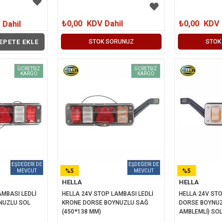
₺0,00
KDV Dahil
₺0,00
KDV 
 Dahil
EPETE EKLE
STOK SORUNUZ
STOK
ÜCRETSIZ
ÜCRETSIZ
KARGO
KARGO
%5
%5
HELLA
HELLA
İNDIRIM
İNDIRIM
MBASI LEDLİ 
HELLA 24V STOP LAMBASI LEDLİ 
HELLA 24V STO
NUZLU SOL 
KRONE DORSE BOYNUZLU SAĞ 
DORSE BOYNUZ
(450*138 MM)
AMBLEMLİ) SOL