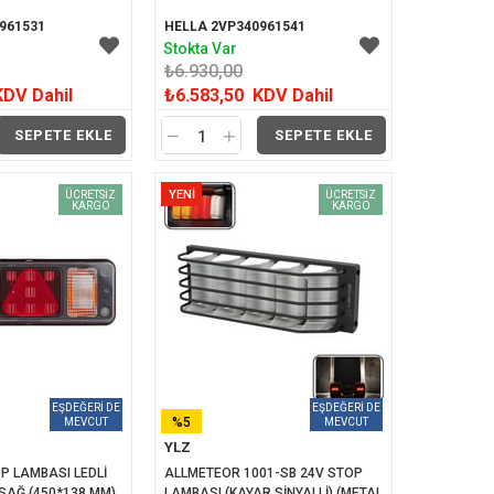
961531
HELLA 2VP340961541
Stokta Var
₺6.930,00
KDV Dahil
₺6.583,50
KDV Dahil
SEPETE EKLE
SEPETE EKLE
YENI
ÜCRETSIZ
ÜCRETSIZ
KARGO
KARGO
ÜRÜN
%5
YLZ
İNDIRIM
P LAMBASI LEDLİ 
ALLMETEOR 1001-SB 24V STOP 
SAĞ (450*138 MM)
LAMBASI (KAYAR SİNYALLİ) (METAL 