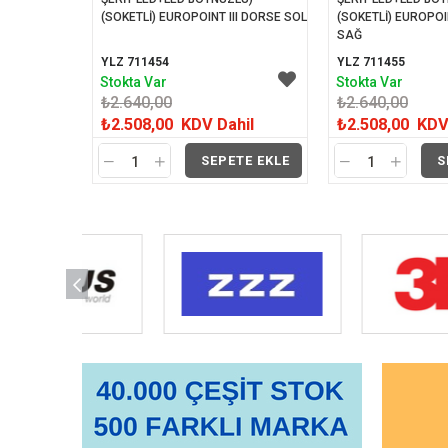
(SOKETLİ) EUROPOINT III DORSE SOL
(SOKETLİ) EUROPOIN
SAĞ
YLZ 711454
YLZ 711455
Stokta Var
Stokta Var
₺2.640,00
₺2.640,00
₺2.508,00
KDV Dahil
₺2.508,00
KDV
SEPETE EKLE
S