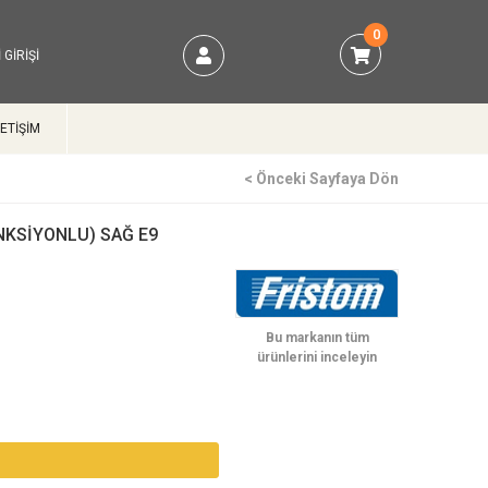
0
 GIRIŞI
LETİŞİM
< Önceki Sayfaya Dön
NKSİYONLU) SAĞ E9