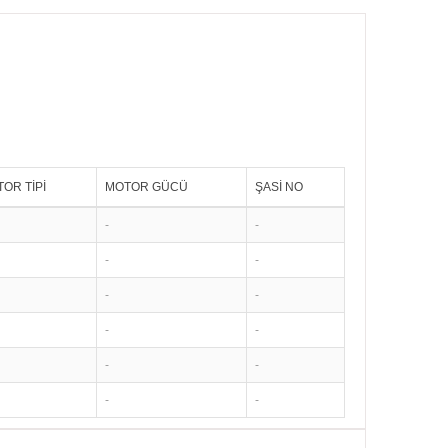
OR TİPİ
MOTOR GÜCÜ
ŞASİ NO
-
-
-
-
-
-
-
-
-
-
-
-