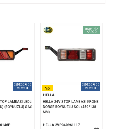
ÜCRETSIZ
KARGO
%5
HELLA
İNDIRIM
TOP LAMBASI LEDLİ 
HELLA 24V STOP LAMBASI KRONE 
U) (BOYNUZLU) SAĞ 
DORSE BOYNUZLU SOL (450*138 
MM)
0146P
HELLA 2VP340961117