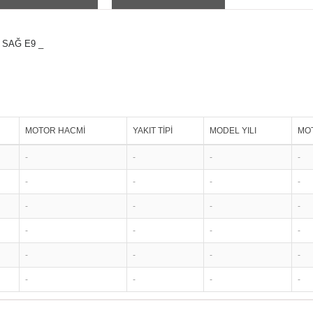
 SAĞ E9 _
MOTOR HACMİ
YAKIT TİPİ
MODEL YILI
MOT
-
-
-
-
-
-
-
-
-
-
-
-
-
-
-
-
-
-
-
-
-
-
-
-