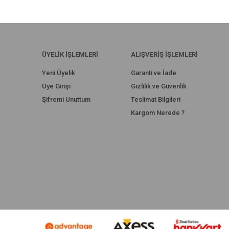
ÜYELİK İŞLEMLERİ
ALIŞVERİŞ İŞLEMLERİ
Yeni Üyelik
Garanti ve İade
Üye Girişi
Gizlilik ve Güvenlik
Şifremi Unuttum
Teslimat Bilgileri
Kargom Nerede ?