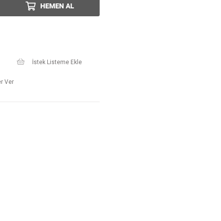
İstek Listeme Ekle
r Ver