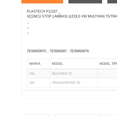
PLASTECH P12157 _
ÜÇÜNCÜ STOP LAMBASI (LEDLİ) VW MULTIVAN T5/TRA
_
_
_
7E0945097G ; 7E0945097 ; 7E0945097A
MARKA
MODEL
MODEL TİPİ
VW
MULTIVAN T5
-
VW
TRANSPORTER T5
-