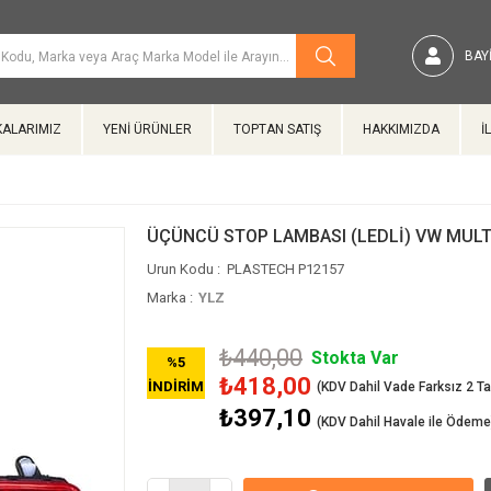
BAYI
ALARIMIZ
YENİ ÜRÜNLER
TOPTAN SATIŞ
HAKKIMIZDA
İ
ÜÇÜNCÜ STOP LAMBASI (LEDLİ) VW MULT
PLASTECH P12157
Marka
:
YLZ
₺440,00
Stokta Var
%
5
₺418,00
İNDIRIM
₺397,10
(KDV Dahil Havale ile Ödeme