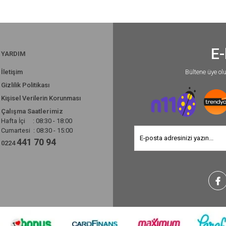
E-
YARDIM
İletişim
Bültene üye ol
Gizlilik Politikası
Kişisel Verilerin Korunması
Çalışma Saatlerimiz
Hafta İçi : 08:30 - 18:00
Cumartesi : 08:30 - 15:00
441 70 94
0224