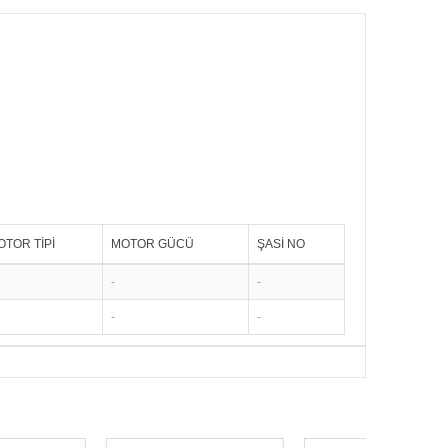
OTOR TİPİ
MOTOR GÜCÜ
ŞASİ NO
-
-
-
-