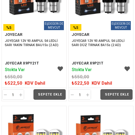
%5
%5
JOYECAR
JOYECAR
İNDIRIM
İNDIRIM
JOYECAR 12V 93 AMPUL 54 LEDLİ 
JOYECAR 12V 93 AMPUL 54 LEDLİ 
SARI YAKIN TIRNAK BAU15s (2 AD)
SARI DÜZ TIRNAK BA15s (2 AD)
JOYECAR X9PY21T
JOYECAR X9P21T
Stokta Var
Stokta Var
₺550,00
₺550,00
₺522,50
KDV Dahil
₺522,50
KDV Dahil
SEPETE EKLE
SEPETE EKLE