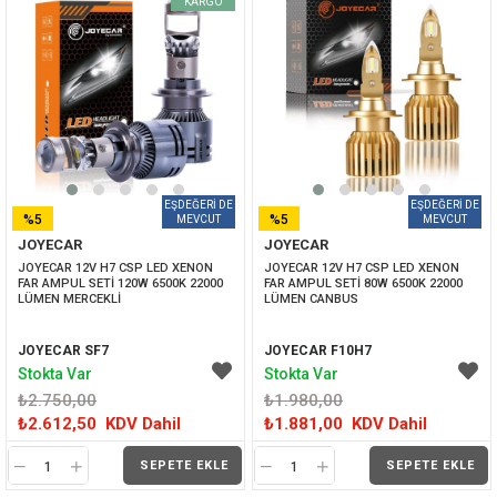
KARGO
%5
%5
JOYECAR
JOYECAR
İNDIRIM
İNDIRIM
JOYECAR 12V H7 CSP LED XENON 
JOYECAR 12V H7 CSP LED XENON 
FAR AMPUL SETİ 120W 6500K 22000 
FAR AMPUL SETİ 80W 6500K 22000 
LÜMEN MERCEKLİ
LÜMEN CANBUS
JOYECAR SF7
JOYECAR F10H7
Stokta Var
Stokta Var
₺2.750,00
₺1.980,00
₺2.612,50
KDV Dahil
₺1.881,00
KDV Dahil
SEPETE EKLE
SEPETE EKLE