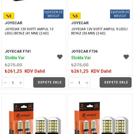
%5
%5
JOYECAR
JOYECAR
İNDIRIM
İNDIRIM
JOYECAR 12V SOFİT AMPUL 12 
JOYECAR 12V SOFİT AMPUL 9 LEDLİ 
LEDLİ BEYAZ (41 MM) (2 AD)
BEYAZ (36 MM) (2 AD)
JOYECAR F741
JOYECAR F736
Stokta Var
Stokta Var
₺275,00
₺275,00
₺261,25
KDV Dahil
₺261,25
KDV Dahil
SEPETE EKLE
SEPETE EKLE