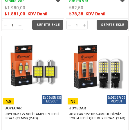
Stokta Var
Stokta Var
₺1.980,00
₺82,50
₺1.881,00
KDV Dahil
₺78,38
KDV Dahil
SEPETE EKLE
SEPETE EKLE
%5
%5
JOYECAR
JOYECAR
İNDIRIM
İNDIRIM
JOYECAR 12V SOFİT AMPUL 9 LEDLİ 
JOYECAR 12V 1016 AMPUL DİPSİZ 
BEYAZ (31 MM) (2 AD)
T20 54 LEDLİ ÇİFT DUY BEYAZ  (2 AD)