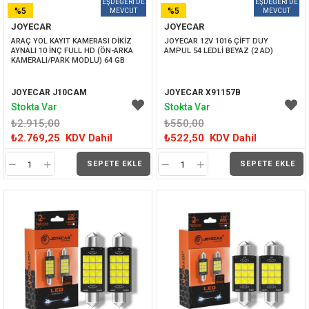
%5
%5
JOYECAR
JOYECAR
İNDIRIM
İNDIRIM
ARAÇ YOL KAYIT KAMERASI DİKİZ 
JOYECAR 12V 1016 ÇİFT DUY 
AYNALI 10 İNÇ FULL HD (ÖN-ARKA 
AMPUL 54 LEDLİ BEYAZ (2 AD)
KAMERALI/PARK MODLU) 64 GB
JOYECAR J10CAM
JOYECAR X91157B
Stokta Var
Stokta Var
₺2.915,00
₺550,00
₺2.769,25
KDV Dahil
₺522,50
KDV Dahil
SEPETE EKLE
SEPETE EKLE