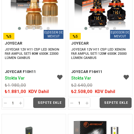
%5
%5
JOYECAR
JOYECAR
İNDIRIM
İNDIRIM
JOYECAR 12V H11 CSP LED XENON 
JOYECAR 12V H11 CSP LED XENON 
FAR AMPUL SETİ 80W 6500K 22000 
FAR AMPUL SETİ 120W 6500K 25000 
LÜMEN CANBUS
LÜMEN CANBUS
JOYECAR F10H11
JOYECAR F16H11
Stokta Var
Stokta Var
₺1.980,00
₺2.640,00
₺1.881,00
KDV Dahil
₺2.508,00
KDV Dahil
SEPETE EKLE
SEPETE EKLE