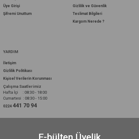
Üye Girişi
Gizlilik ve Güvenlik
Şifremi Unuttum
Teslimat Bilgileri
Kargom Nerede ?
YARDIM
İletişim
Gizlilik Politikası
Kişisel Verilerin Korunması
Çalışma Saatlerimiz
Hafta İçi : 08:30 - 18:00
Cumartesi : 08:30 - 15:00
441 70 94
0224
E-bülten Üyelik