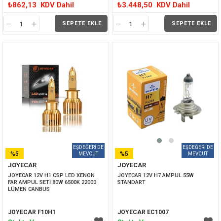
₺862,13
KDV Dahil
₺3.448,50
KDV Dahil
SEPETE EKLE
SEPETE EKLE
%5
%5
JOYECAR
JOYECAR
İNDIRIM
İNDIRIM
JOYECAR 12V H1 CSP LED XENON 
JOYECAR 12V H7 AMPUL 55W 
FAR AMPUL SETİ 80W 6500K 22000 
STANDART 
LÜMEN CANBUS
JOYECAR F10H1
JOYECAR EC1007