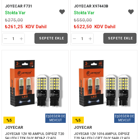
JOYECAR F731
JOYECAR X97443B
Stokta Var
Stokta Var
₺275,00
₺550,00
₺261,25
KDV Dahil
₺522,50
KDV Dahil
SEPETE EKLE
SEPETE EKLE
%5
%5
JOYECAR
JOYECAR
İNDIRIM
İNDIRIM
JOYECAR 12V 93 AMPUL DİPSİZ T20 
JOYECAR 12V 1016 AMPUL DİPSİZ 
54 LEDLİ TEK DUY BEYAZ (2 AD)
T20 54 LEDLİ ÇİFT DUY SARI (2 AD)