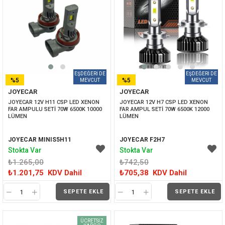
%5
%5
JOYECAR
JOYECAR
İNDIRIM
İNDIRIM
JOYECAR 12V H11 CSP LED XENON 
JOYECAR 12V H7 CSP LED XENON 
FAR AMPULU SETİ 70W 6500K 10000 
FAR AMPUL SETİ 70W 6500K 12000 
LÜMEN
LÜMEN
JOYECAR MINIS5H11
JOYECAR F2H7
Stokta Var
Stokta Var
₺1.265,00
₺742,50
₺1.201,75
KDV Dahil
₺705,38
KDV Dahil
SEPETE EKLE
SEPETE EKLE
ÜCRETSIZ