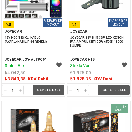
%5
%5
JOYECAR
JOYECAR
İNDIRIM
İNDIRIM
12V NEON IŞIKLI KABLO 
JOYECAR 12V H15 CSP LED XENON 
(AYARLANABİLİR 64 RENKLİ)
FAR AMPUL SETİ 72W 6500K 13000 
LÜMEN
JOYECAR JOY-ALSPC01
JOYECAR H15
Stokta Var
Stokta Var
₺4.042,50
₺1.925,00
₺3.840,38
KDV Dahil
₺1.828,75
KDV Dahil
SEPETE EKLE
SEPETE EKLE
ÜCRETSIZ
KARGO