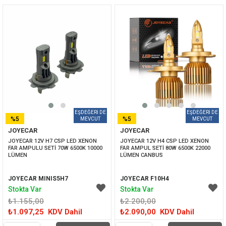
%5
%5
JOYECAR
JOYECAR
İNDIRIM
İNDIRIM
JOYECAR 12V H7 CSP LED XENON 
JOYECAR 12V H4 CSP LED XENON 
FAR AMPULU SETİ 70W 6500K 10000 
FAR AMPUL SETİ 80W 6500K 22000 
LÜMEN
LÜMEN CANBUS
JOYECAR MINIS5H7
JOYECAR F10H4
Stokta Var
Stokta Var
₺1.155,00
₺2.200,00
₺1.097,25
KDV Dahil
₺2.090,00
KDV Dahil