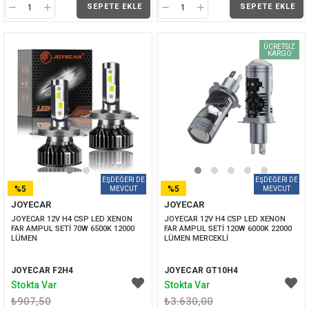
SEPETE EKLE
SEPETE EKLE
ÜCRETSIZ
KARGO
%5
%5
JOYECAR
JOYECAR
İNDIRIM
İNDIRIM
JOYECAR 12V H4 CSP LED XENON 
JOYECAR 12V H4 CSP LED XENON 
FAR AMPUL SETİ 70W 6500K 12000 
FAR AMPUL SETİ 120W 6000K 22000 
LÜMEN
LÜMEN MERCEKLİ
JOYECAR F2H4
JOYECAR GT10H4
Stokta Var
Stokta Var
₺907,50
₺3.630,00