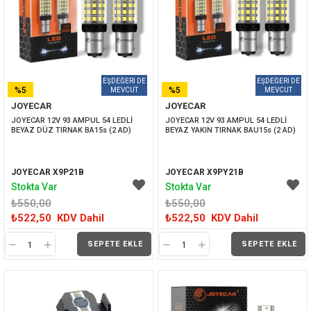
%5
%5
JOYECAR
JOYECAR
İNDIRIM
İNDIRIM
JOYECAR 12V 93 AMPUL 54 LEDLİ  
JOYECAR 12V 93 AMPUL 54 LEDLİ 
BEYAZ DÜZ TIRNAK BA15s (2 AD)
BEYAZ YAKIN TIRNAK BAU15s (2 AD)
JOYECAR X9P21B
JOYECAR X9PY21B
Stokta Var
Stokta Var
₺550,00
₺550,00
₺522,50
KDV Dahil
₺522,50
KDV Dahil
SEPETE EKLE
SEPETE EKLE