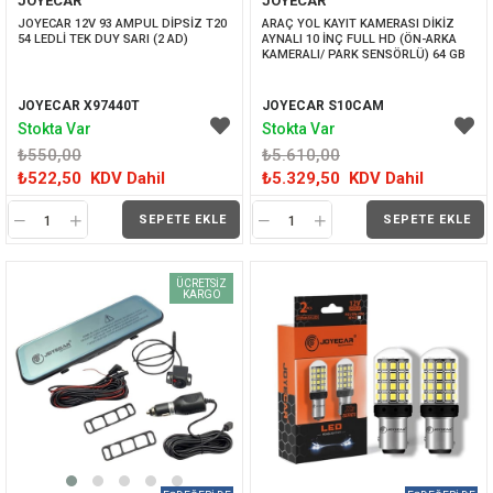
JOYECAR
JOYECAR
İNDIRIM
İNDIRIM
JOYECAR 12V 93 AMPUL DİPSİZ T20 
ARAÇ YOL KAYIT KAMERASI DİKİZ 
54 LEDLİ TEK DUY SARI (2 AD)
AYNALI 10 İNÇ FULL HD (ÖN-ARKA 
KAMERALI/ PARK SENSÖRLÜ) 64 GB
JOYECAR X97440T
JOYECAR S10CAM
Stokta Var
Stokta Var
₺550,00
₺5.610,00
₺522,50
KDV Dahil
₺5.329,50
KDV Dahil
SEPETE EKLE
SEPETE EKLE
ÜCRETSIZ
KARGO