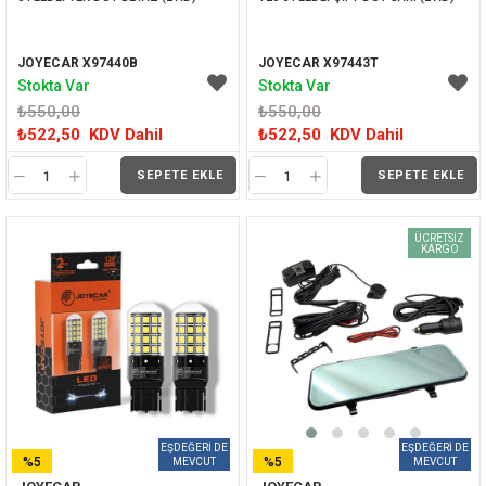
JOYECAR X97440B
JOYECAR X97443T
Stokta Var
Stokta Var
₺550,00
₺550,00
₺522,50
KDV Dahil
₺522,50
KDV Dahil
SEPETE EKLE
SEPETE EKLE
ÜCRETSIZ
KARGO
%5
%5