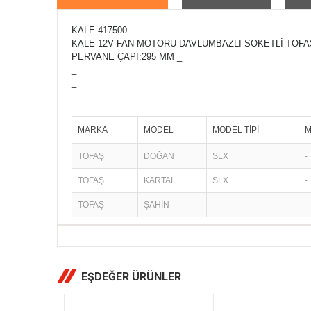
KALE 417500 _
KALE 12V FAN MOTORU DAVLUMBAZLI SOKETLİ TOFA
PERVANE ÇAPI:295 MM _
_
_
MARKA
MODEL
MODEL TİPİ
M
TOFAŞ
DOĞAN
SLX
-
TOFAŞ
KARTAL
SLX
-
TOFAŞ
ŞAHİN
-
-
EŞDEĞER ÜRÜNLER