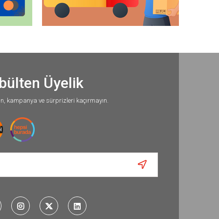
bülten Üyelik
un, kampanya ve sürprizleri kaçırmayın.