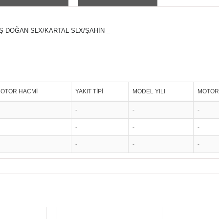
Ş DOĞAN SLX/KARTAL SLX/ŞAHİN _
OTOR HACMİ
YAKIT TİPİ
MODEL YILI
MOTOR 
-
-
-
-
-
-
-
-
-