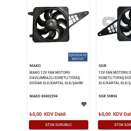
MAKO
SGR
MAKO 12V FAN MOTORU 
12V FAN MOTORU 
DAVLUMBAZLI SOKETLİ TOFAŞ 
SOKETLİ TOFAŞ DO
DOĞAN SLX/KARTAL SLX/ŞAHİN
SLX/KARTAL SLX/Ş
MAKO 69402294
SGR 59894
₺0,00
KDV Dahil
₺0,00
KDV Dah
STOK SORUNUZ
STOK SO