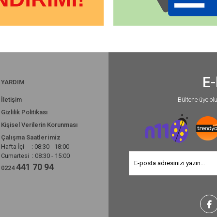
E-
YARDIM
İletişim
Bültene üye ol
Gizlilik Politikası
Kişisel Verilerin Korunması
Çalışma Saatlerimiz
Hafta İçi : 08:30 - 18:00
Cumartesi : 08:30 - 15:00
441 70 94
0224