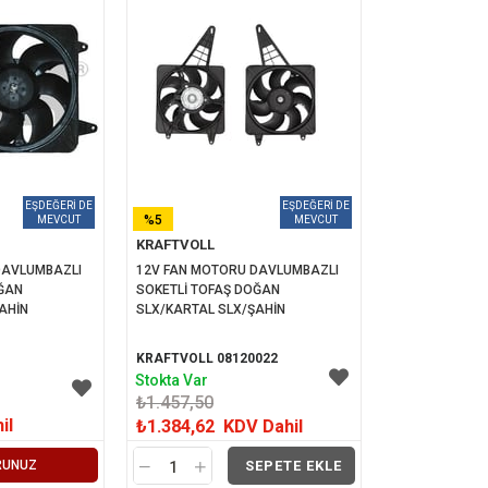
%5
KRAFTVOLL
İNDIRIM
DAVLUMBAZLI 
12V FAN MOTORU DAVLUMBAZLI 
ĞAN 
SOKETLİ TOFAŞ DOĞAN 
AHİN
SLX/KARTAL SLX/ŞAHİN
KRAFTVOLL 08120022
Stokta Var
₺1.457,50
il
₺1.384,62
KDV Dahil
RUNUZ
SEPETE EKLE