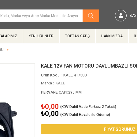
BAYI
ALARIMIZ
YENİ ÜRÜNLER
TOPTAN SATIŞ
HAKKIMIZDA
İ
RU
KALE 12V FAN MOTORU DAVLUMBAZLI SO
KALE 417500
Marka
:
KALE
PERVANE ÇAPI:295 MM
₺0,00
₺0,00
(KDV Dahil Havale ile Ödeme)
FİYAT SORUNUZ