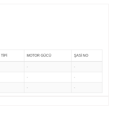
TİPİ
MOTOR GÜCÜ
ŞASİ NO
-
-
-
-
-
-