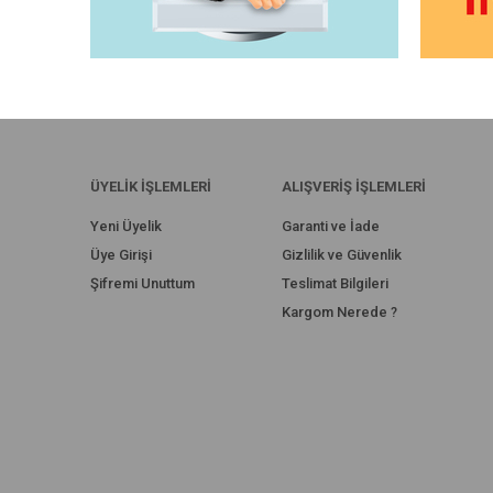
ÜYELİK İŞLEMLERİ
ALIŞVERİŞ İŞLEMLERİ
Yeni Üyelik
Garanti ve İade
Üye Girişi
Gizlilik ve Güvenlik
Şifremi Unuttum
Teslimat Bilgileri
Kargom Nerede ?