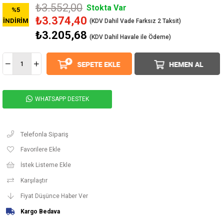
₺3.552,00
Stokta Var
%
5
₺3.374,40
İNDIRIM
₺3.205,68
(KDV Dahil Havale ile Ödeme)
WHATSAPP DESTEK
Telefonla Sipariş
Favorilere Ekle
İstek Listeme Ekle
Karşılaştır
Fiyat Düşünce Haber Ver
Kargo Bedava