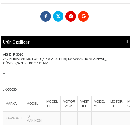
Ürün Özellikleri
AIS ZHF 3010 _
24V KLİMA FAN MOTORU (4.8 A-2100 RPM) KAWASAKI İŞ MAKİNESİ _
GÖVDE ÇAPI: 71 BOY: 119 MM _
_
_
JK-55030
MODEL
MOTOR
YAKIT
MODEL
MOTOR
M
MARKA
MODEL
TİPİ
HACMİ
TİPİ
YILI
TİPİ
G
İŞ
KAWASAKI
-
-
-
-
-
-
MAKİNESİ