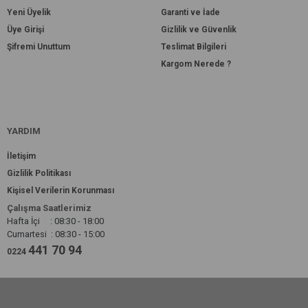
Yeni Üyelik
Garanti ve İade
Üye Girişi
Gizlilik ve Güvenlik
Şifremi Unuttum
Teslimat Bilgileri
Kargom Nerede ?
YARDIM
İletişim
Gizlilik Politikası
Kişisel Verilerin Korunması
Çalışma Saatlerimiz
Hafta İçi : 08:30 - 18:00
Cumartesi : 08:30 - 15:00
441 70 94
0224