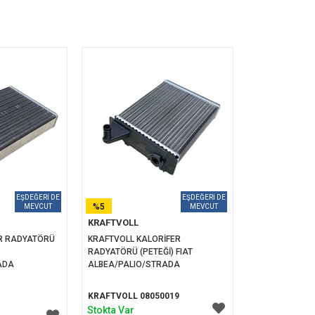
%5
KRAFTVOLL
İNDIRIM
R RADYATÖRÜ 
KRAFTVOLL KALORİFER 
RADYATÖRÜ (PETEĞİ) FIAT 
ADA
ALBEA/PALIO/STRADA
KRAFTVOLL 08050019
Stokta Var