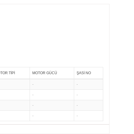
TOR TİPİ
MOTOR GÜCÜ
ŞASİ NO
-
-
-
-
-
-
-
-