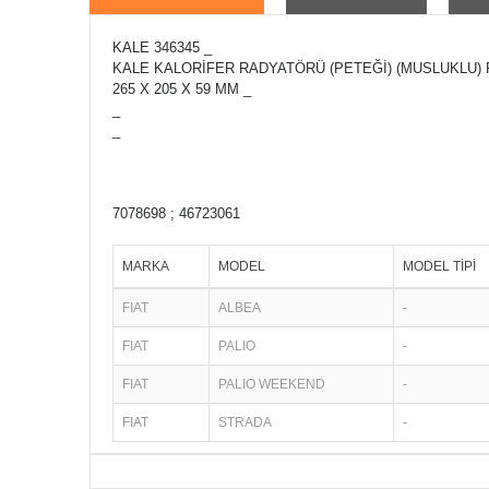
KALE 346345 _
KALE KALORİFER RADYATÖRÜ (PETEĞİ) (MUSLUKLU) F
265 X 205 X 59 MM _
_
_
7078698 ; 46723061
MARKA
MODEL
MODEL TİPİ
FIAT
ALBEA
-
FIAT
PALIO
-
FIAT
PALIO WEEKEND
-
FIAT
STRADA
-