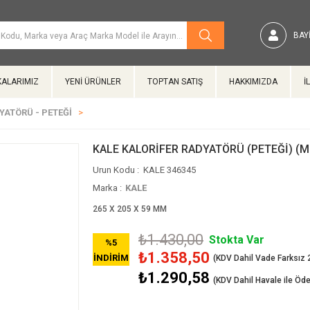
BAYI
ALARIMIZ
YENİ ÜRÜNLER
TOPTAN SATIŞ
HAKKIMIZDA
İ
YATÖRÜ - PETEĞİ
KALE KALORİFER RADYATÖRÜ (PETEĞİ) (
KALE 346345
Marka
:
KALE
265 X 205 X 59 MM
₺1.430,00
Stokta Var
%
5
₺1.358,50
İNDIRIM
₺1.290,58
(KDV Dahil Havale ile Öd