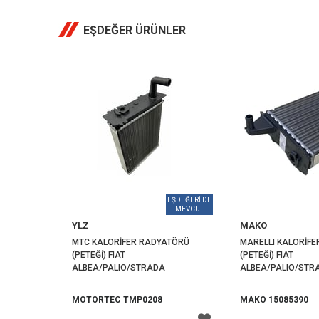
EŞDEĞER ÜRÜNLER
YLZ
MAKO
MTC KALORİFER RADYATÖRÜ 
MARELLI KALORİFE
(PETEĞİ) FIAT 
(PETEĞİ) FIAT 
ALBEA/PALIO/STRADA
ALBEA/PALIO/STR
MOTORTEC TMP0208
MAKO 15085390