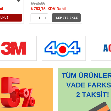
₺825,00
il
₺783,75
KDV Dahil
RUNUZ
SEPETE EKLE