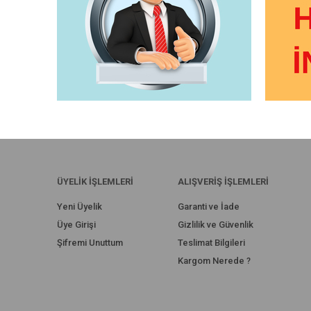
ÜYELİK İŞLEMLERİ
ALIŞVERİŞ İŞLEMLERİ
Yeni Üyelik
Garanti ve İade
Üye Girişi
Gizlilik ve Güvenlik
Şifremi Unuttum
Teslimat Bilgileri
Kargom Nerede ?