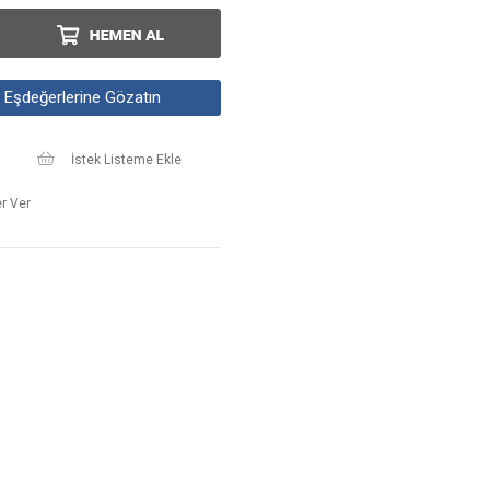
Eşdeğerlerine Gözatın
İstek Listeme Ekle
r Ver