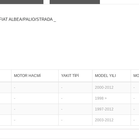
IAT ALBEA/PALIO/STRADA _
MOTOR HACMİ
YAKIT TİPİ
MODEL YILI
MO
-
-
2000-2012
-
-
-
1998 >
-
-
-
1997-2012
-
-
-
2003-2012
-