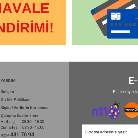
E-
YARDIM
İletişim
Bültene üye ol
Gizlilik Politikası
Kişisel Verilerin Korunması
Çalışma Saatlerimiz
Hafta İçi : 08:30 - 18:00
Cumartesi : 08:30 - 15:00
441 70 94
0224