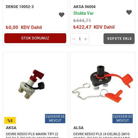
DENGE 10052-3
AKSA 06004
Stokta Var
₺444,71
₺422,47
KDV Dahil
₺0,00
KDV Dahil
STOK SORUNUZ
SEPETE EKLE
%5
AKSA
ALSA
İNDIRIM
DEVRE KESİCİ PLS MARİN TİPİ (2 
DEVRE KESİCİ PLS (4 DELİKLİ) (M10 