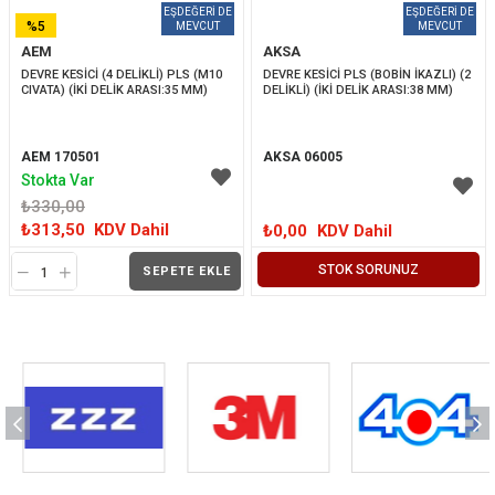
%5
AEM
AKSA
İNDIRIM
DEVRE KESİCİ (4 DELİKLİ) PLS (M10 
DEVRE KESİCİ PLS (BOBİN İKAZLI) (2 
CIVATA) (İKİ DELİK ARASI:35 MM)
DELİKLİ) (İKİ DELİK ARASI:38 MM)
AEM 170501
AKSA 06005
Stokta Var
₺330,00
₺313,50
KDV Dahil
₺0,00
KDV Dahil
STOK SORUNUZ
SEPETE EKLE