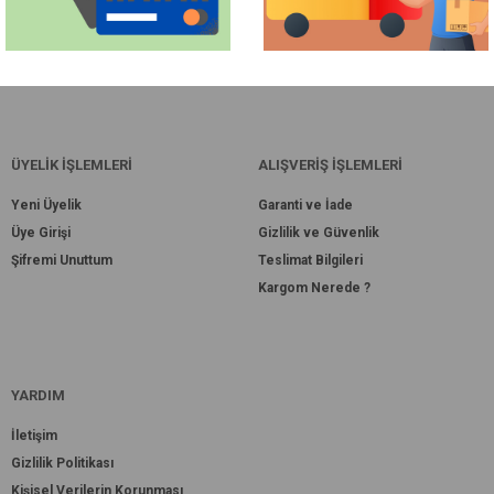
ÜYELİK İŞLEMLERİ
ALIŞVERİŞ İŞLEMLERİ
Yeni Üyelik
Garanti ve İade
Üye Girişi
Gizlilik ve Güvenlik
Şifremi Unuttum
Teslimat Bilgileri
Kargom Nerede ?
YARDIM
İletişim
Gizlilik Politikası
Kişisel Verilerin Korunması