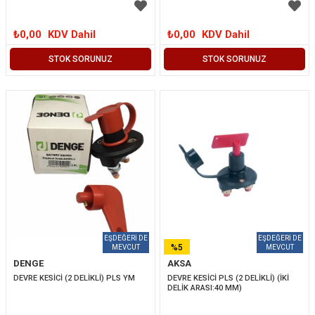
₺0,00
KDV Dahil
₺0,00
KDV Dahil
STOK SORUNUZ
STOK SORUNUZ
%5
DENGE
AKSA
İNDIRIM
DEVRE KESİCİ (2 DELİKLİ) PLS YM
DEVRE KESİCİ PLS (2 DELİKLİ) (İKİ 
DELİK ARASI:40 MM)