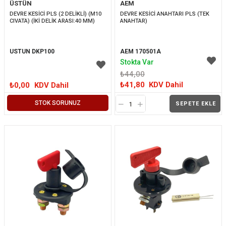
ÜSTÜN
AEM
İNDIRIM
DEVRE KESİCİ PLS (2 DELİKLİ) (M10 
DEVRE KESİCİ ANAHTARI PLS (TEK 
CIVATA) (İKİ DELİK ARASI:40 MM)
ANAHTAR)
USTUN DKP100
AEM 170501A
Stokta Var
₺44,00
₺41,80
KDV Dahil
₺0,00
KDV Dahil
STOK SORUNUZ
SEPETE EKLE