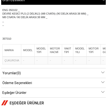
Ürün Özellikleri
ENG 050102 _
DEVRE KESİCİ PLS (2 DELİKLİ) (M8 CIVATA) (İKİ DELİK ARASI:38 MM) _
M8 CIVATA / İKİ DELİK ARASI:38 MM _
_
_
35T010
MODEL
MOTOR
YAKIT
MODEL
MOTOR
MO
MARKA
MODEL
TİPİ
HACMİ
TİPİ
YILI
TİPİ
GÜ
ÇUKUROVA
-
-
-
-
-
-
-
Yorumlar
(0)
Ödeme Seçenekleri
Eşdeğer Ürünler
EŞDEĞER ÜRÜNLER