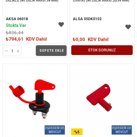
DELİKLİ) (İKİ DELİK ARASI:38 MM)
CIVATA) (İKİ DELİK ARASI:20/34 MM)
AKSA 06018
ALSA 05DK0102
Stokta Var
₺836,44
₺794,61
KDV Dahil
₺0,00
KDV Dahil
STOK SORUNUZ
SEPETE EKLE
%5