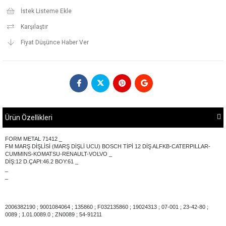
İstek Listeme Ekle
Karşılaştır
Fiyat Düşünce Haber Ver
Ürün Özellikleri
FORM METAL 71412 _
FM MARŞ DİŞLİSİ (MARŞ DİŞLİ UCU) BOSCH TİPİ 12 DİŞ ALFKB-CATERPILLAR-
CUMMINS-KOMATSU-RENAULT-VOLVO _
DİŞ:12 D.ÇAPI:46.2 BOY:61 _
_
_
2006382190 ; 9001084064 ; 135860 ; F032135860 ; 19024313 ; 07-001 ; 23-42-80 ;
0089 ; 1.01.0089.0 ; ZN0089 ; 54-91211