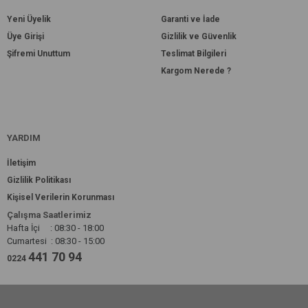
Yeni Üyelik
Garanti ve İade
Üye Girişi
Gizlilik ve Güvenlik
Şifremi Unuttum
Teslimat Bilgileri
Kargom Nerede ?
YARDIM
İletişim
Gizlilik Politikası
Kişisel Verilerin Korunması
Çalışma Saatlerimiz
Hafta İçi : 08:30 - 18:00
Cumartesi : 08:30 - 15:00
441 70 94
0224