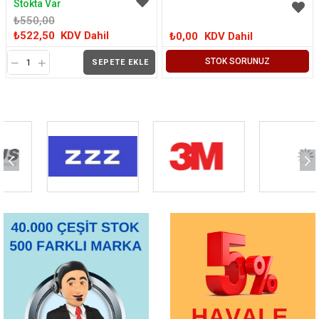
Stokta Var
₺550,00
₺522,50
KDV Dahil
₺0,00
KDV Dahil
STOK SORUNUZ
SEPETE EKLE