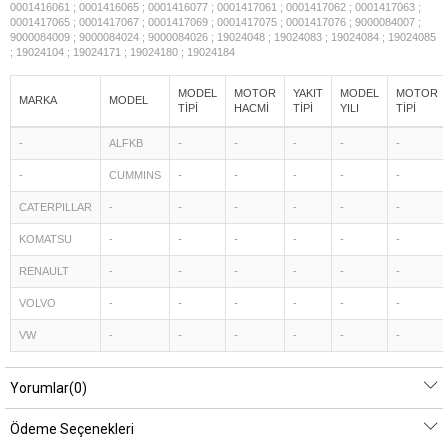
0001416061 ; 0001416065 ; 0001416077 ; 0001417061 ; 0001417062 ; 0001417063 ;
0001417065 ; 0001417067 ; 0001417069 ; 0001417075 ; 0001417076 ; 9000084007 ;
9000084009 ; 9000084024 ; 9000084026 ; 19024048 ; 19024083 ; 19024084 ; 19024085
; 19024104 ; 19024171 ; 19024180 ; 19024184
MODEL
MOTOR
YAKIT
MODEL
MOTOR
MARKA
MODEL
TİPİ
HACMİ
TİPİ
YILI
TİPİ
-
ALFKB
-
-
-
-
-
-
CUMMINS
-
-
-
-
-
CATERPILLAR
-
-
-
-
-
-
KOMATSU
-
-
-
-
-
-
RENAULT
-
-
-
-
-
-
VOLVO
-
-
-
-
-
-
VW
-
-
-
-
-
-
Yorumlar
(0)
Ödeme Seçenekleri