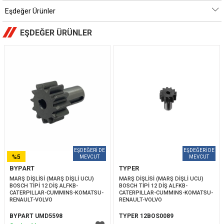
Eşdeğer Ürünler
EŞDEĞER ÜRÜNLER
%5
BYPART
TYPER
İNDIRIM
MARŞ DİŞLİSİ (MARŞ DİŞLİ UCU) 
MARŞ DİŞLİSİ (MARŞ DİŞLİ UCU) 
BOSCH TİPİ 12 DİŞ ALFKB-
BOSCH TİPİ 12 DİŞ ALFKB-
CATERPILLAR-CUMMINS-KOMATSU-
CATERPILLAR-CUMMINS-KOMATSU-
RENAULT-VOLVO
RENAULT-VOLVO
BYPART UMD5598
TYPER 12BOS0089