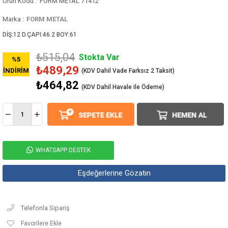
FORM METAL 71412
Marka
:
FORM METAL
DİŞ:12 D.ÇAPI:46.2 BOY:61
₺515,04
Stokta Var
%
5
₺489,29
İNDIRIM
₺464,82
(KDV Dahil Havale ile Ödeme)
WHATSAPP DESTEK
Eşdeğerlerine Gözatın
Telefonla Sipariş
Favorilere Ekle