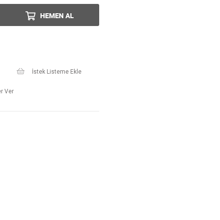
İstek Listeme Ekle
r Ver