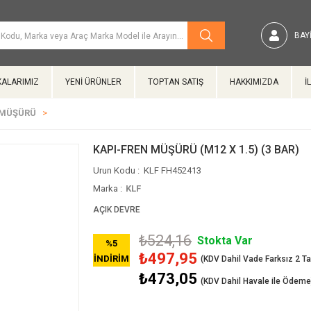
BAYI
ALARIMIZ
YENİ ÜRÜNLER
TOPTAN SATIŞ
HAKKIMIZDA
İ
 MÜŞÜRÜ
KAPI-FREN MÜŞÜRÜ (M12 X 1.5) (3 BAR)
KLF FH452413
Marka
:
KLF
AÇIK DEVRE
₺524,16
Stokta Var
%
5
₺497,95
İNDIRIM
₺473,05
(KDV Dahil Havale ile Ödeme