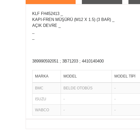
KLF FH452413 _
KAPI-FREN MÜŞÜRÜ (M12 X 1.5) (3 BAR) _
AÇIK DEVRE _
_
_
389990592051 ; 3B71203 ; 4410140400
MARKA
MODEL
MODEL TİPİ
BMC
BELDE OTOBÜS
-
ISUZU
-
-
WABCO
-
-