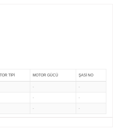
TOR TİPİ
MOTOR GÜCÜ
ŞASİ NO
-
-
-
-
-
-