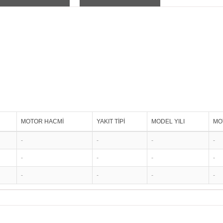
MOTOR HACMİ
YAKIT TİPİ
MODEL YILI
MO
-
-
-
-
-
-
-
-
-
-
-
-