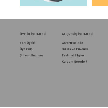
ÜYELİK İŞLEMLERİ
ALIŞVERİŞ İŞLEMLERİ
Yeni Üyelik
Garanti ve İade
Üye Girişi
Gizlilik ve Güvenlik
Şifremi Unuttum
Teslimat Bilgileri
Kargom Nerede ?