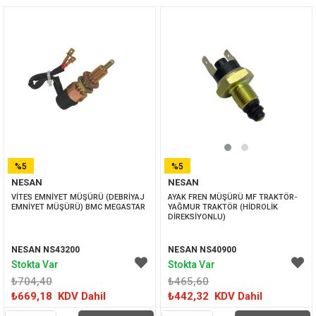
%5
%5
NESAN
NESAN
İNDIRIM
İNDIRIM
VİTES EMNİYET MÜŞÜRÜ (DEBRİYAJ 
AYAK FREN MÜŞÜRÜ MF TRAKTÖR-
EMNİYET MÜŞÜRÜ) BMC MEGASTAR
YAĞMUR TRAKTÖR (HİDROLİK 
DİREKSİYONLU)
NESAN NS43200
NESAN NS40900
Stokta Var
Stokta Var
₺704,40
₺465,60
₺669,18
KDV Dahil
₺442,32
KDV Dahil