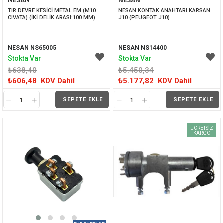
NESAN
NESAN
İNDIRIM
İNDIRIM
TIR DEVRE KESİCİ METAL EM (M10 
NESAN KONTAK ANAHTARI KARSAN 
CIVATA) (İKİ DELİK ARASI:100 MM)
J10 (PEUGEOT J10)
NESAN NS65005
NESAN NS14400
Stokta Var
Stokta Var
₺638,40
₺5.450,34
₺606,48
KDV Dahil
₺5.177,82
KDV Dahil
SEPETE EKLE
SEPETE EKLE
ÜCRETSIZ
KARGO