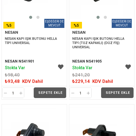
%5
%5
NESAN
NESAN
İNDIRIM
İNDIRIM
NESAN KAPI IŞIK BUTONU HELLA 
NESAN KAPI IŞIK BUTONU HELLA 
TİPİ UNIVERSAL
TİPİ (TOZ KAPAKLI) (DÜZ FİŞ) 
UNIVERSAL
NESAN NS41901
NESAN NS41905
Stokta Var
Stokta Var
₺98,40
₺241,20
₺93,48
KDV Dahil
₺229,14
KDV Dahil
SEPETE EKLE
SEPETE EKLE