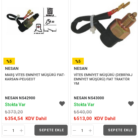
%5
%5
NESAN
NESAN
İNDIRIM
İNDIRIM
MARŞ VİTES EMNİYET MÜŞÜRÜ FIAT-
VİTES EMNİYET MÜŞÜRÜ (DEBRİYAJ 
KARSAN-PEUGEOT
EMNİYET MÜŞÜRÜ) FIAT TRAKTÖR 
YM
NESAN NS42900
NESAN NS43000
Stokta Var
Stokta Var
₺373,20
₺540,00
₺354,54
KDV Dahil
₺513,00
KDV Dahil
SEPETE EKLE
SEPETE EKLE