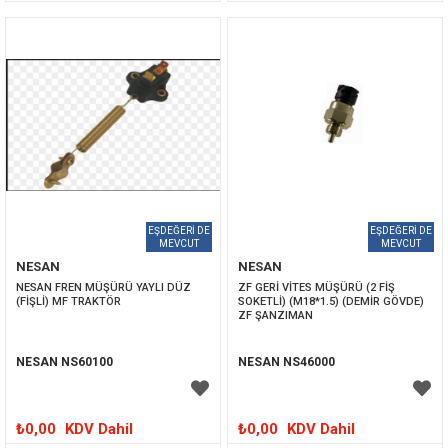
NESAN
NESAN
NESAN FREN MÜŞÜRÜ YAYLI DÜZ 
ZF GERİ VİTES MÜŞÜRÜ (2 FİŞ 
(FİŞLİ) MF TRAKTÖR
SOKETLİ) (M18*1.5) (DEMİR GÖVDE) 
ZF ŞANZIMAN
NESAN NS60100
NESAN NS46000
₺0,00
KDV Dahil
₺0,00
KDV Dahil