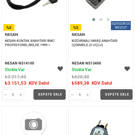
%5
%5
NESAN
NESAN
İNDIRIM
İNDIRIM
NESAN KONTAK ANAHTARI BMC 
KIZDIRMALI MARŞ ANAHTARI 
PROFESYONEL/BELDE 1999 >
(ÇEKMELİ) (3 UÇLU)
NESAN NS14100
NESAN NS13400
Stokta Var
Stokta Var
₺3.317,40
₺620,40
₺3.151,53
KDV Dahil
₺589,38
KDV Dahil
SEPETE EKLE
SEPETE EKLE