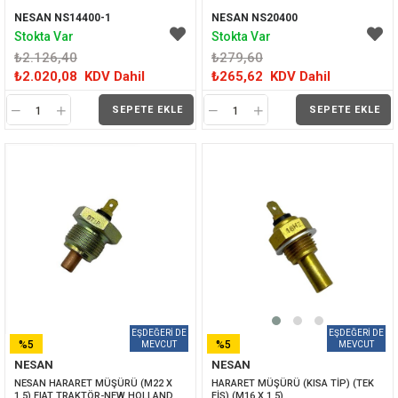
NESAN NS14400-1
NESAN NS20400
Stokta Var
Stokta Var
₺2.126,40
₺279,60
₺2.020,08
KDV Dahil
₺265,62
KDV Dahil
SEPETE EKLE
SEPETE EKLE
%5
%5
NESAN
NESAN
İNDIRIM
İNDIRIM
NESAN HARARET MÜŞÜRÜ (M22 X 
HARARET MÜŞÜRÜ (KISA TİP) (TEK 
1.5) FIAT TRAKTÖR-NEW HOLLAND
FİŞ) (M16 X 1.5)