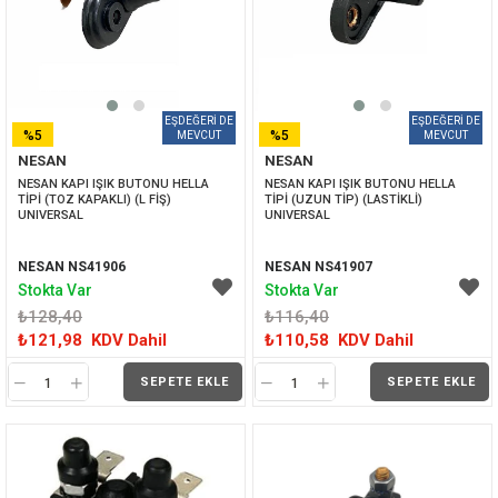
%5
%5
NESAN
NESAN
İNDIRIM
İNDIRIM
NESAN KAPI IŞIK BUTONU HELLA 
NESAN KAPI IŞIK BUTONU HELLA 
TİPİ (TOZ KAPAKLI) (L FİŞ) 
TİPİ (UZUN TİP) (LASTİKLİ) 
UNIVERSAL
UNIVERSAL
NESAN NS41906
NESAN NS41907
Stokta Var
Stokta Var
₺128,40
₺116,40
₺121,98
KDV Dahil
₺110,58
KDV Dahil
SEPETE EKLE
SEPETE EKLE