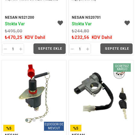
NESAN NS21200
NESAN NS20701
Stokta Var
Stokta Var
₺495,00
₺244,80
₺470,25
KDV Dahil
₺232,56
KDV Dahil
SEPETE EKLE
SEPETE EKLE
ÜCRETSIZ
KARGO
%5
%5