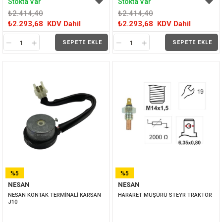
Stokta Var
Stokta Var
₺2.414,40
₺2.414,40
₺2.293,68
KDV Dahil
₺2.293,68
KDV Dahil
SEPETE EKLE
SEPETE EKLE
%5
%5
NESAN
NESAN
İNDIRIM
İNDIRIM
NESAN KONTAK TERMİNALİ KARSAN 
HARARET MÜŞÜRÜ STEYR TRAKTÖR 
J10