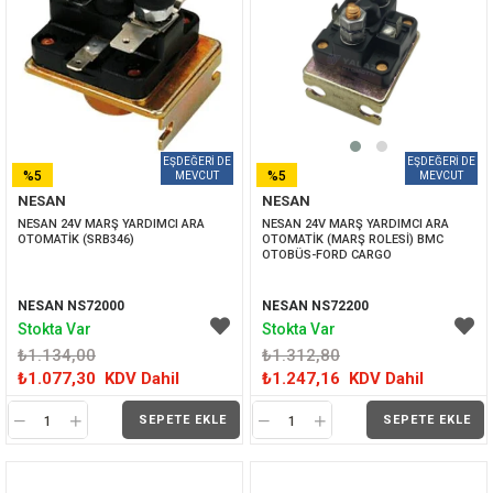
%5
%5
NESAN
NESAN
İNDIRIM
İNDIRIM
NESAN 24V MARŞ YARDIMCI ARA 
NESAN 24V MARŞ YARDIMCI ARA 
OTOMATİK (SRB346)
OTOMATİK (MARŞ ROLESİ) BMC 
OTOBÜS-FORD CARGO
NESAN NS72000
NESAN NS72200
Stokta Var
Stokta Var
₺1.134,00
₺1.312,80
₺1.077,30
KDV Dahil
₺1.247,16
KDV Dahil
SEPETE EKLE
SEPETE EKLE