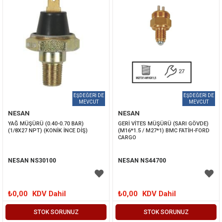
NESAN
NESAN
YAĞ MÜŞÜRÜ (0.40-0.70 BAR) 
GERİ VİTES MÜŞÜRÜ (SARI GÖVDE) 
(1/8X27 NPT) (KONİK İNCE DİŞ)
(M16*1.5 / M27*1) BMC FATİH-FORD 
CARGO
NESAN NS30100
NESAN NS44700
₺0,00
KDV Dahil
₺0,00
KDV Dahil
STOK SORUNUZ
STOK SORUNUZ