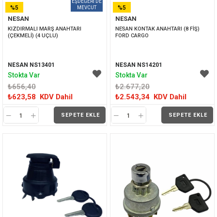
%5
%5
NESAN
NESAN
İNDIRIM
İNDIRIM
KIZDIRMALI MARŞ ANAHTARI 
NESAN KONTAK ANAHTARI (8 FİŞ) 
(ÇEKMELİ) (4 UÇLU)
FORD CARGO 
NESAN NS13401
NESAN NS14201
Stokta Var
Stokta Var
₺656,40
₺2.677,20
₺623,58
KDV Dahil
₺2.543,34
KDV Dahil
SEPETE EKLE
SEPETE EKLE