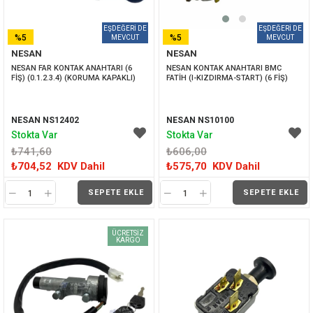
%5
%5
NESAN
NESAN
İNDIRIM
İNDIRIM
NESAN FAR KONTAK ANAHTARI (6 
NESAN KONTAK ANAHTARI BMC 
FİŞ) (0.1.2.3.4) (KORUMA KAPAKLI)
FATİH (I-KIZDIRMA-START) (6 FİŞ)
NESAN NS12402
NESAN NS10100
Stokta Var
Stokta Var
₺741,60
₺606,00
₺704,52
KDV Dahil
₺575,70
KDV Dahil
SEPETE EKLE
SEPETE EKLE
ÜCRETSIZ
KARGO