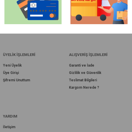
ÜYELİK İŞLEMLERİ
ALIŞVERİŞ İŞLEMLERİ
Yeni Üyelik
Garanti ve İade
Üye Girişi
Gizlilik ve Güvenlik
Şifremi Unuttum
Teslimat Bilgileri
Kargom Nerede ?
YARDIM
İletişim