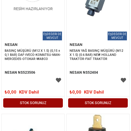
NESAN
NESAN
BASINÇ MÜŞÜRÜ (M12 X 1.5) (0,15 ± 
NESAN YAĞ BASINÇ MÜŞÜRÜ (M12 
0,1 BAR) DAF-IVECO-KOMATSU-MAN-
X 1.5) (0.6 BAR) NEW HOLLAND 
MERCEDES-OTOKAR-WABCO
TRAKTÖR-FIAT TRAKTÖR
NESAN NS523506
NESAN NS52404
₺0,00
KDV Dahil
₺0,00
KDV Dahil
STOK SORUNUZ
STOK SORUNUZ