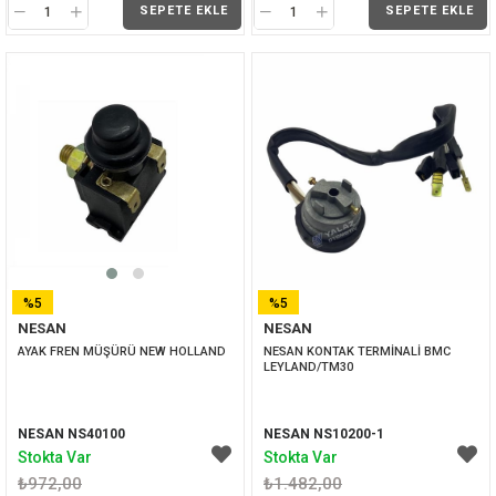
SEPETE EKLE
SEPETE EKLE
%5
%5
NESAN
NESAN
İNDIRIM
İNDIRIM
AYAK FREN MÜŞÜRÜ NEW HOLLAND
NESAN KONTAK TERMİNALİ BMC 
LEYLAND/TM30
NESAN NS40100
NESAN NS10200-1
Stokta Var
Stokta Var
₺972,00
₺1.482,00