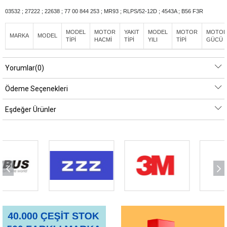
03532 ; 27222 ; 22638 ; 77 00 844 253 ; MR93 ; RLPS/52-12D ; 4543A ; B56 F3R
MODEL
MOTOR
YAKIT
MODEL
MOTOR
MOTO
MARKA
MODEL
TİPİ
HACMİ
TİPİ
YILI
TİPİ
GÜCÜ
Yorumlar
(0)
Ödeme Seçenekleri
Eşdeğer Ürünler