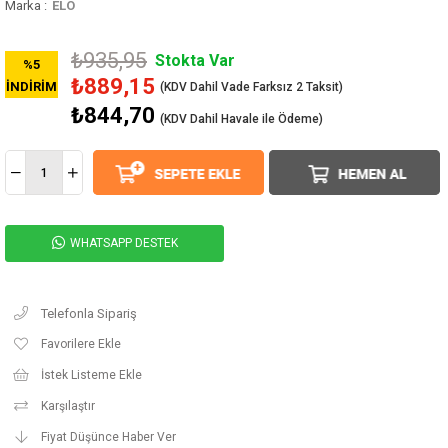
Marka
:
ELO
₺935,95
Stokta Var
%
5
₺889,15
İNDIRIM
₺844,70
(KDV Dahil Havale ile Ödeme)
WHATSAPP DESTEK
Telefonla Sipariş
Favorilere Ekle
İstek Listeme Ekle
Karşılaştır
Fiyat Düşünce Haber Ver