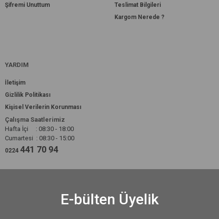
Şifremi Unuttum
Teslimat Bilgileri
Kargom Nerede ?
YARDIM
İletişim
Gizlilik Politikası
Kişisel Verilerin Korunması
Çalışma Saatlerimiz
Hafta İçi : 08:30 - 18:00
Cumartesi : 08:30 - 15:00
441 70 94
0224
E-bülten Üyelik