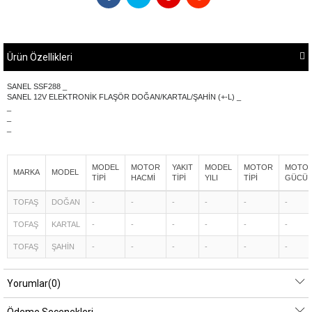
Ürün Özellikleri
SANEL SSF288 _
SANEL 12V ELEKTRONİK FLAŞÖR DOĞAN/KARTAL/ŞAHİN (+-L) _
_
_
_
MODEL
MOTOR
YAKIT
MODEL
MOTOR
MOTO
MARKA
MODEL
TİPİ
HACMİ
TİPİ
YILI
TİPİ
GÜCÜ
TOFAŞ
DOĞAN
-
-
-
-
-
-
TOFAŞ
KARTAL
-
-
-
-
-
-
TOFAŞ
ŞAHİN
-
-
-
-
-
-
Yorumlar
(0)