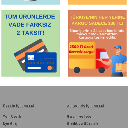
ÜYELİK İŞLEMLERİ
ALIŞVERİŞ İŞLEMLERİ
Yeni Üyelik
Garanti ve İade
Üye Girişi
Gizlilik ve Güvenlik