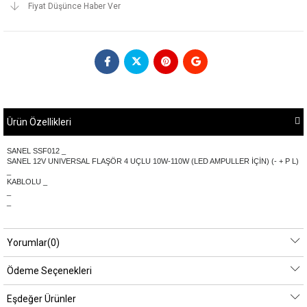
Fiyat Düşünce Haber Ver
Ürün Özellikleri
SANEL SSF012 _
SANEL 12V UNIVERSAL FLAŞÖR 4 UÇLU 10W-110W (LED AMPULLER İÇİN) (- + P L)
_
KABLOLU _
_
_
Yorumlar
(0)
Ödeme Seçenekleri
Eşdeğer Ürünler