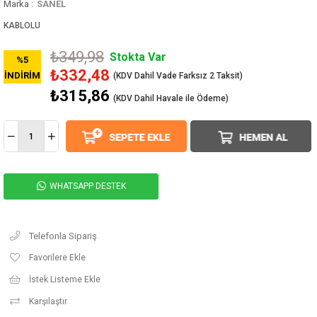
Marka
:
SANEL
KABLOLU
₺349,98
Stokta Var
%
5
₺332,48
İNDIRIM
₺315,86
(KDV Dahil Havale ile Ödeme)
WHATSAPP DESTEK
Telefonla Sipariş
Favorilere Ekle
İstek Listeme Ekle
Karşılaştır