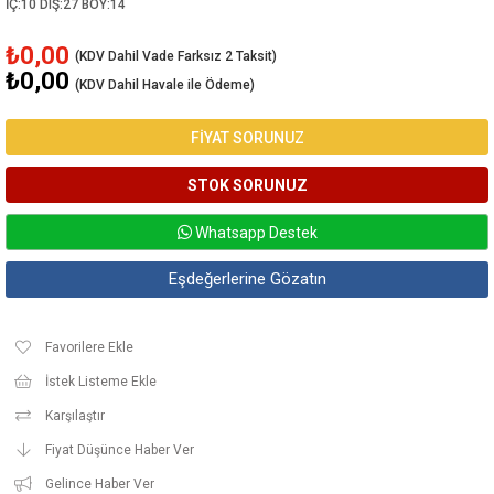
İÇ:10 DIŞ:27 BOY:14
₺0,00
₺0,00
(KDV Dahil Havale ile Ödeme)
FİYAT SORUNUZ
Whatsapp Destek
Eşdeğerlerine Gözatın
Favorilere Ekle
İstek Listeme Ekle
Karşılaştır
Fiyat Düşünce Haber Ver
Gelince Haber Ver