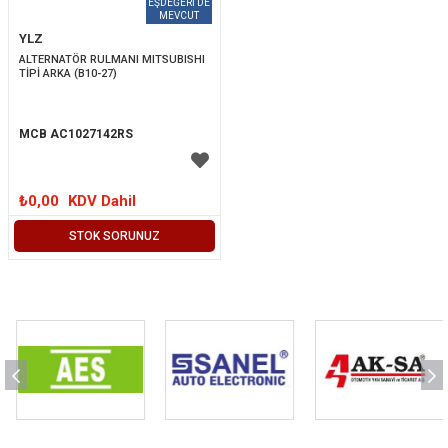
YLZ
ALTERNATÖR RULMANI MITSUBISHI 
TİPİ ARKA (B10-27)
MCB AC1027142RS
₺0,00
KDV Dahil
STOK SORUNUZ