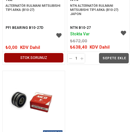
ALTERNATÖR RULMANI MITSUBISHI 
NTN ALTERNATÖR RULMANI 
TİPİ ARKA (B10-27)
MITSUBISHI TİPİ ARKA (B10-27) 
JAPON
PFI BEARING B10-27D
NTN B10-27
Stokta Var
₺672,00
₺638,40
KDV Dahil
₺0,00
KDV Dahil
STOK SORUNUZ
SEPETE EKLE