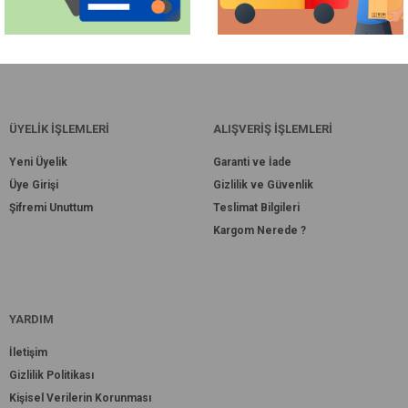
ÜYELİK İŞLEMLERİ
ALIŞVERİŞ İŞLEMLERİ
Yeni Üyelik
Garanti ve İade
Üye Girişi
Gizlilik ve Güvenlik
Şifremi Unuttum
Teslimat Bilgileri
Kargom Nerede ?
YARDIM
İletişim
Gizlilik Politikası
Kişisel Verilerin Korunması