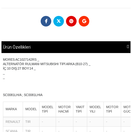
Ürün Özellikleri
MORES AC1027142RS _
ALTERNATÖR RULMANI MITSUBISHI TİPİ ARKA (B10-27) _
İÇ:10 DIŞ:27 BOY:14 _
_
_
SC0081LH/A ; SC0081LHIA
MODEL
MOTOR
YAKIT
MODEL
MOTOR
MOT
MARKA
MODEL
TİPİ
HACMİ
TİPİ
YILI
TİPİ
GÜC
RENAULT
TIR
-
-
-
-
-
-
SCANIA
TIR
-
-
-
-
-
-