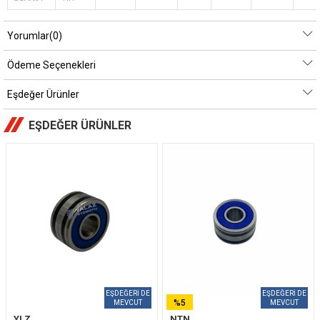
Yorumlar
(0)
Ödeme Seçenekleri
Eşdeğer Ürünler
EŞDEĞER ÜRÜNLER
%5
YLZ
NTN
İNDIRIM