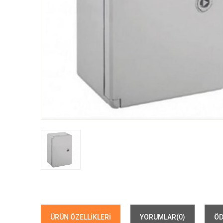
ÜRÜN ÖZELLIKLERI
YORUMLAR
(0)
ÖD