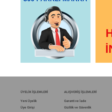
ÜYELİK İŞLEMLERİ
ALIŞVERİŞ İŞLEMLERİ
Yeni Üyelik
Garanti ve İade
Üye Girişi
Gizlilik ve Güvenlik