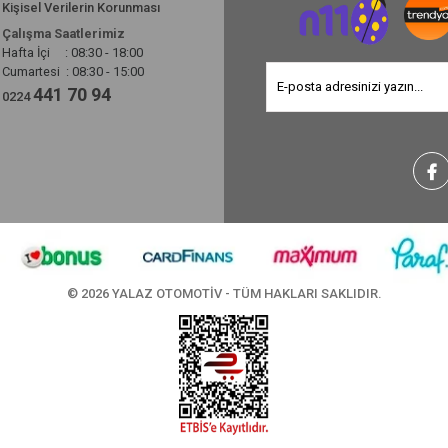
Kişisel Verilerin Korunması
Çalışma Saatlerimiz
Hafta İçi : 08:30 - 18:00
Cumartesi : 08:30 - 15:00
441 70 94
0224
© 2026 YALAZ OTOMOTİV - TÜM HAKLARI SAKLIDIR.