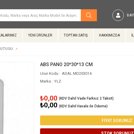
BAYI
ALARIMIZ
YENİ ÜRÜNLER
TOPTAN SATIŞ
HAKKIMIZDA
İ
KUTUSU
ABS PANO 20*30*13 CM
ADAL MD203014
Marka
:
YLZ
₺0,00
₺0,00
(KDV Dahil Havale ile Ödeme)
FİYAT SORUNUZ