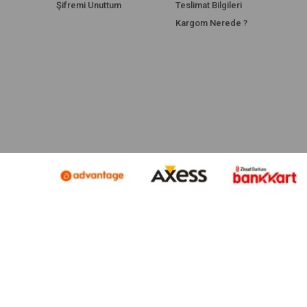
Şifremi Unuttum
Teslimat Bilgileri
Kargom Nerede ?