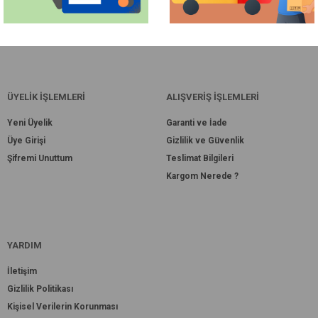
ÜYELİK İŞLEMLERİ
ALIŞVERİŞ İŞLEMLERİ
Yeni Üyelik
Garanti ve İade
Üye Girişi
Gizlilik ve Güvenlik
Şifremi Unuttum
Teslimat Bilgileri
Kargom Nerede ?
YARDIM
İletişim
Gizlilik Politikası
Kişisel Verilerin Korunması