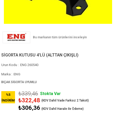
SİGORTA KUTUSU 4'LÜ (ALTTAN ÇIKIŞLI)
ENG 260540
Marka
:
ENG
BIÇAK SİGORTA UYUMLU
₺339,46
Stokta Var
%
5
₺322,48
İNDIRIM
₺306,36
(KDV Dahil Havale ile Ödeme)