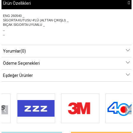
Ürün Özellikleri
ENG 260540 _
SİGORTA KUTUSU 4'LÜ (ALTTAN ÇIKIŞLI) _
BIÇAK SİGORTA UYUMLU _
_
_
Yorumlar
(0)
Ödeme Seçenekleri
Eşdeğer Ürünler