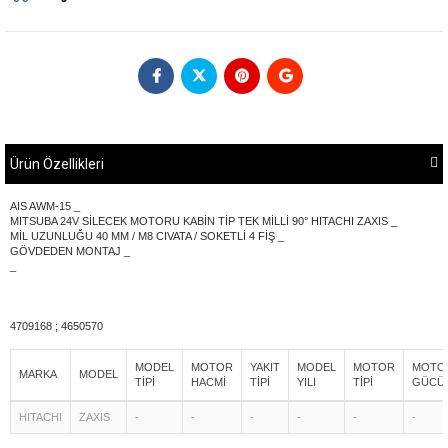
Ürün Özellikleri
AIS AWM-15 _
MITSUBA 24V SİLECEK MOTORU KABİN TİP TEK MİLLİ 90° HITACHI ZAXIS _
MİL UZUNLUĞU 40 MM / M8 CIVATA / SOKETLİ 4 FİŞ _
GÖVDEDEN MONTAJ _
_
4709168 ; 4650570
MODEL
MOTOR
YAKIT
MODEL
MOTOR
MOTO
MARKA
MODEL
TİPİ
HACMİ
TİPİ
YILI
TİPİ
GÜCÜ
HITACHI
ZAXIS
-
-
-
-
-
-