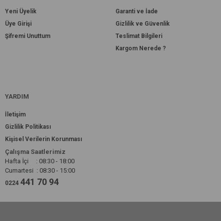
Yeni Üyelik
Garanti ve İade
Üye Girişi
Gizlilik ve Güvenlik
Şifremi Unuttum
Teslimat Bilgileri
Kargom Nerede ?
YARDIM
İletişim
Gizlilik Politikası
Kişisel Verilerin Korunması
Çalışma Saatlerimiz
Hafta İçi : 08:30 - 18:00
Cumartesi : 08:30 - 15:00
441 70 94
0224