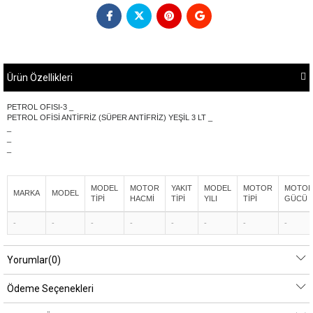
Ürün Özellikleri
PETROL OFISI-3 _
PETROL OFİSİ ANTİFRİZ (SÜPER ANTİFRİZ) YEŞİL 3 LT _
_
_
_
MODEL
MOTOR
YAKIT
MODEL
MOTOR
MOTO
MARKA
MODEL
TİPİ
HACMİ
TİPİ
YILI
TİPİ
GÜCÜ
-
-
-
-
-
-
-
-
Yorumlar
(0)
Ödeme Seçenekleri