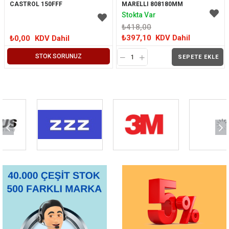
CASTROL 150FFF
MARELLI 808180MM
Stokta Var
₺418,00
₺397,10
KDV Dahil
₺0,00
KDV Dahil
STOK SORUNUZ
SEPETE EKLE