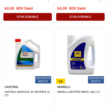
₺0,00
KDV Dahil
₺0,00
KDV Dahil
STOK SORUNUZ
STOK SORUNUZ
%5
CASTROL
MARELLI
İNDIRIM
CASTROL RADICOOL SF ANTİFRİZ (3 
MARELLI ANTİFRİZ MAVİ (-56) 3 LT 
LT)