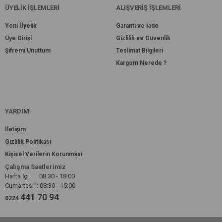
ÜYELİK İŞLEMLERİ
ALIŞVERİŞ İŞLEMLERİ
Yeni Üyelik
Garanti ve İade
Üye Girişi
Gizlilik ve Güvenlik
Şifremi Unuttum
Teslimat Bilgileri
Kargom Nerede ?
YARDIM
İletişim
Gizlilik Politikası
Kişisel Verilerin Korunması
Çalışma Saatlerimiz
Hafta İçi : 08:30 - 18:00
Cumartesi : 08:30 - 15:00
441 70 94
0224