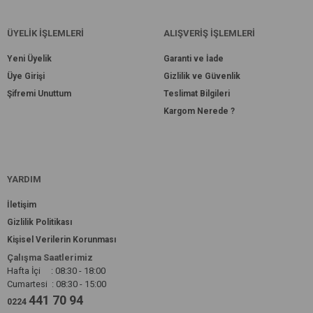
ÜYELİK İŞLEMLERİ
ALIŞVERİŞ İŞLEMLERİ
Yeni Üyelik
Garanti ve İade
Üye Girişi
Gizlilik ve Güvenlik
Şifremi Unuttum
Teslimat Bilgileri
Kargom Nerede ?
YARDIM
İletişim
Gizlilik Politikası
Kişisel Verilerin Korunması
Çalışma Saatlerimiz
Hafta İçi : 08:30 - 18:00
Cumartesi : 08:30 - 15:00
441 70 94
0224