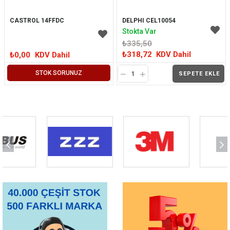
CASTROL 14FFDC
DELPHI CEL10054
Stokta Var
₺335,50
₺318,72
KDV Dahil
₺0,00
KDV Dahil
STOK SORUNUZ
SEPETE EKLE