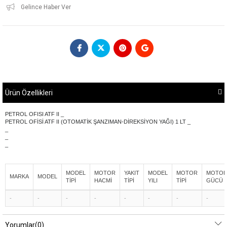
Gelince Haber Ver
Ürün Özellikleri
PETROL OFISI ATF II _
PETROL OFİSİ ATF II (OTOMATİK ŞANZIMAN-DİREKSİYON YAĞI) 1 LT _
_
_
_
MODEL
MOTOR
YAKIT
MODEL
MOTOR
MOTO
MARKA
MODEL
TİPİ
HACMİ
TİPİ
YILI
TİPİ
GÜCÜ
-
-
-
-
-
-
-
-
Yorumlar
(0)