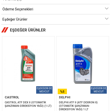
Ödeme Seçenekleri
Eşdeğer Ürünler
EŞDEĞER ÜRÜNLER
%5
CASTROL
DELPHI
İNDIRIM
CASTROL ATF DEX II (OTOMATİK 
DELPHI ATF II (ATF DEXRON II) 
ŞANZIMAN-DİREKSİYON YAĞI) (1 LT)
(OTOMATİK ŞANZIMAN-
DİREKSİYON YAĞI) 1 LT