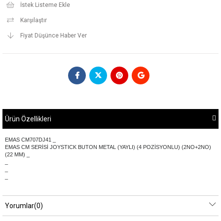
İstek Listeme Ekle
Karşılaştır
Fiyat Düşünce Haber Ver
Ürün Özellikleri
EMAS CM707DJ41 _
EMAS CM SERİSİ JOYSTICK BUTON METAL (YAYLI) (4 POZİSYONLU) (2NO+2NO)
(22 MM) _
_
_
_
Yorumlar
(0)