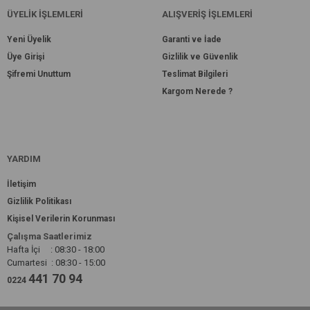
ÜYELİK İŞLEMLERİ
ALIŞVERİŞ İŞLEMLERİ
Yeni Üyelik
Garanti ve İade
Üye Girişi
Gizlilik ve Güvenlik
Şifremi Unuttum
Teslimat Bilgileri
Kargom Nerede ?
YARDIM
İletişim
Gizlilik Politikası
Kişisel Verilerin Korunması
Çalışma Saatlerimiz
Hafta İçi : 08:30 - 18:00
Cumartesi : 08:30 - 15:00
441 70 94
0224