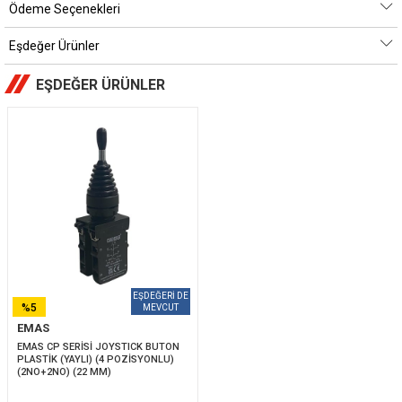
Ödeme Seçenekleri
Eşdeğer Ürünler
EŞDEĞER ÜRÜNLER
%5
EMAS
İNDIRIM
EMAS CP SERİSİ JOYSTICK BUTON 
PLASTİK (YAYLI) (4 POZİSYONLU) 
(2NO+2NO) (22 MM)