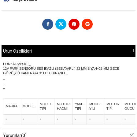
Ürün Özellikleri
FORZA RVPS01 _
12V PARK SENSÖRÜ SES İKAZLI (SES AYARLI) 22 MM SİYAH+28 MM GECE
GÖRÜŞLÜ KAMERA+4.3" LCD EKRANLI _
_
_
_
MODEL
MOTOR
YAKIT
MODEL
MOTOR
MOTO
MARKA
MODEL
TİPİ
HACMİ
TİPİ
YILI
TİPİ
GÜCÜ
-
-
-
-
-
-
-
-
Yorumlar
(0)