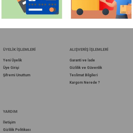
ÜYELİK İŞLEMLERİ
ALIŞVERİŞ İŞLEMLERİ
Yeni Üyelik
Garanti ve İade
Üye Girişi
Gizlilik ve Güvenlik
Şifremi Unuttum
Teslimat Bilgileri
Kargom Nerede ?
YARDIM
İletişim
Gizlilik Politikası