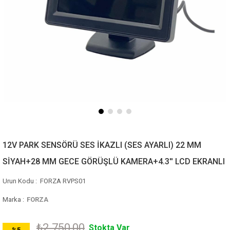
12V PARK SENSÖRÜ SES İKAZLI (SES AYARLI) 22 MM
SİYAH+28 MM GECE GÖRÜŞLÜ KAMERA+4.3'' LCD EKRANLI
FORZA RVPS01
Marka
:
FORZA
₺2.750,00
Stokta Var
%
5