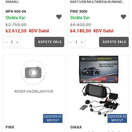
EKRANLI
KART/USB/MULTIMEDIA/KUMANDALI)
MFK 600-04
PMX 3000
Stokta Var
Stokta Var
₺2.750,00
₺4.400,00
₺2.612,50
KDV Dahil
₺4.180,00
KDV Dahil
SEPETE EKLE
SEPETE EKLE
PMX
GMAX