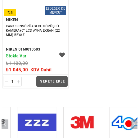
%5
NIKEN
İNDIRIM
PARK SENSÖRÜ+GECE GÖRÜŞLÜ 
KAMERA+7" LCD AYNA EKRAN (22 
MM) BEYAZ
NIKEN 0160010503
Stokta Var
₺1.100,00
₺1.045,00
KDV Dahil
SEPETE EKLE