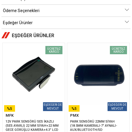
Ödeme Seçenekleri
Eşdeğer Ürünler
EŞDEĞER ÜRÜNLER
ÜCRETSIZ
ÜCRETSIZ
KARGO
KARGO
%5
%5
MFK
PMX
İNDIRIM
İNDIRIM
12V PARK SENSÖRÜ SES İKAZLI 
PARK SENSÖRÜ 22MM SİYAH 
(SES AYARLI) 22 MM SİYAH+22 MM 
(18.5MM KAMERALI-7" AYNALI-
GECE GÖRÜŞLÜ KAMERA+4.3" LCD 
AUX/BLUETOOTH/SD 