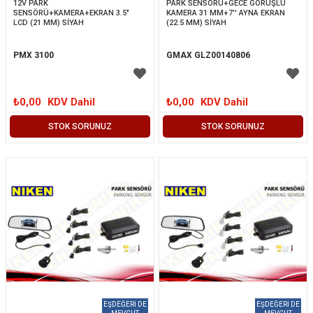
12V PARK 
PARK SENSÖRÜ+GECE GÖRÜŞLÜ 
SENSÖRÜ+KAMERA+EKRAN 3.5" 
KAMERA 31 MM+7'' AYNA EKRAN 
LCD (21 MM) SİYAH
(22.5 MM) SİYAH
PMX 3100
GMAX GLZ00140806
₺0,00
KDV Dahil
₺0,00
KDV Dahil
STOK SORUNUZ
STOK SORUNUZ