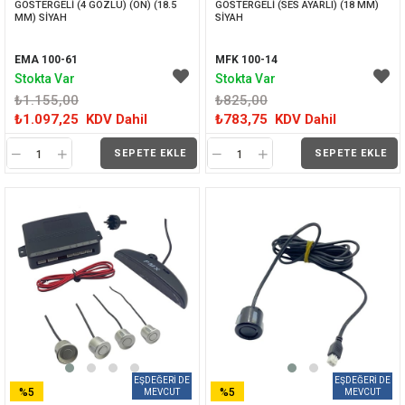
GÖSTERGELİ (4 GÖZLÜ) (ÖN) (18.5 
GÖSTERGELİ (SES AYARLI) (18 MM) 
MM) SİYAH
SİYAH
EMA 100-61
MFK 100-14
Stokta Var
Stokta Var
₺1.155,00
₺825,00
₺1.097,25
KDV Dahil
₺783,75
KDV Dahil
SEPETE EKLE
SEPETE EKLE
%5
%5