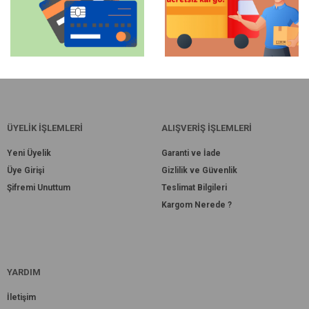
ÜYELİK İŞLEMLERİ
ALIŞVERİŞ İŞLEMLERİ
Yeni Üyelik
Garanti ve İade
Üye Girişi
Gizlilik ve Güvenlik
Şifremi Unuttum
Teslimat Bilgileri
Kargom Nerede ?
YARDIM
İletişim