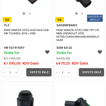
%5
%5
YLZ
SAGEMFRANS
İNDIRIM
İNDIRIM
PARK SENSÖR GÖZÜ AUDİ A6/A7/A8-
PARK SENSÖR GÖZÜ OEM TİPİ (18 
VW TOUAREG 2018 > OEM
MM) CHEVROLET-OPEL 
ASTRA/CORSA/INSIGNIA/MOKKA/ZAFIRA
SAAB
VW 5Q1919297
SGM 62122
Stokta Var
Stokta Var
₺1.100,00
₺495,00
₺1.045,00
KDV Dahil
₺470,25
KDV Dahil
SEPETE EKLE
SEPETE EKLE