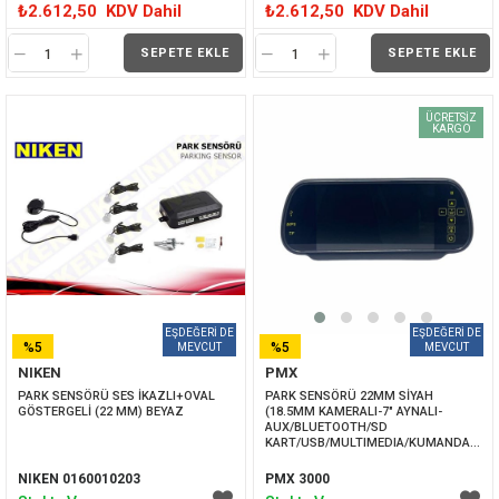
₺2.612,50
KDV Dahil
₺2.612,50
KDV Dahil
SEPETE EKLE
SEPETE EKLE
ÜCRETSIZ
KARGO
%5
%5
NIKEN
PMX
İNDIRIM
İNDIRIM
PARK SENSÖRÜ SES İKAZLI+OVAL 
PARK SENSÖRÜ 22MM SİYAH 
GÖSTERGELİ (22 MM) BEYAZ
(18.5MM KAMERALI-7" AYNALI-
AUX/BLUETOOTH/SD 
KART/USB/MULTIMEDIA/KUMANDALI)
NIKEN 0160010203
PMX 3000