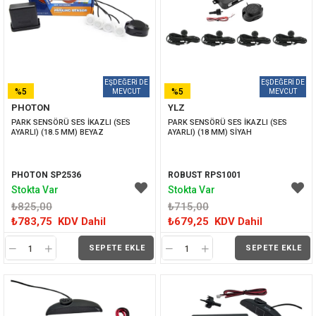
%5
%5
PHOTON
YLZ
İNDIRIM
İNDIRIM
PARK SENSÖRÜ SES İKAZLI (SES 
PARK SENSÖRÜ SES İKAZLI (SES 
AYARLI) (18.5 MM) BEYAZ
AYARLI) (18 MM) SİYAH
PHOTON SP2536
ROBUST RPS1001
Stokta Var
Stokta Var
₺825,00
₺715,00
₺783,75
KDV Dahil
₺679,25
KDV Dahil
SEPETE EKLE
SEPETE EKLE