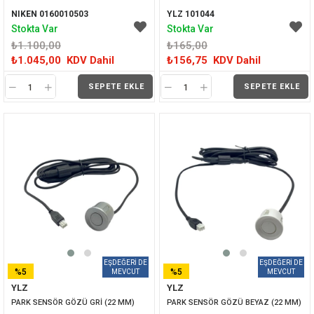
NIKEN 0160010503
YLZ 101044
Stokta Var
Stokta Var
₺1.100,00
₺165,00
₺1.045,00
KDV Dahil
₺156,75
KDV Dahil
SEPETE EKLE
SEPETE EKLE
%5
%5
YLZ
YLZ
İNDIRIM
İNDIRIM
PARK SENSÖR GÖZÜ GRİ (22 MM)
PARK SENSÖR GÖZÜ BEYAZ (22 MM)