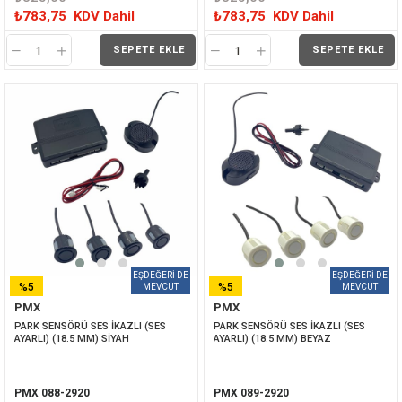
₺783,75
KDV Dahil
₺783,75
KDV Dahil
SEPETE EKLE
SEPETE EKLE
%5
%5
PMX
PMX
İNDIRIM
İNDIRIM
PARK SENSÖRÜ SES İKAZLI (SES 
PARK SENSÖRÜ SES İKAZLI (SES 
AYARLI) (18.5 MM) SİYAH
AYARLI) (18.5 MM) BEYAZ
PMX 088-2920
PMX 089-2920