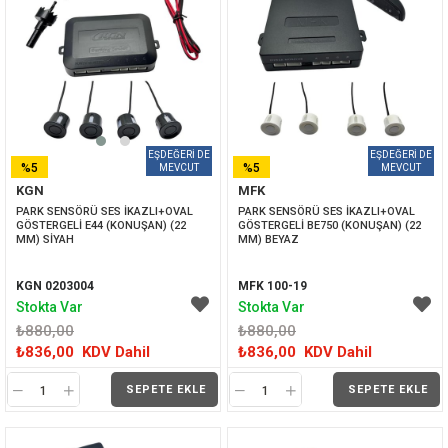
%5
%5
KGN
MFK
İNDIRIM
İNDIRIM
PARK SENSÖRÜ SES İKAZLI+OVAL 
PARK SENSÖRÜ SES İKAZLI+OVAL 
GÖSTERGELİ E44 (KONUŞAN) (22 
GÖSTERGELİ BE750 (KONUŞAN) (22 
MM) SİYAH
MM) BEYAZ
KGN 0203004
MFK 100-19
Stokta Var
Stokta Var
₺880,00
₺880,00
₺836,00
KDV Dahil
₺836,00
KDV Dahil
SEPETE EKLE
SEPETE EKLE