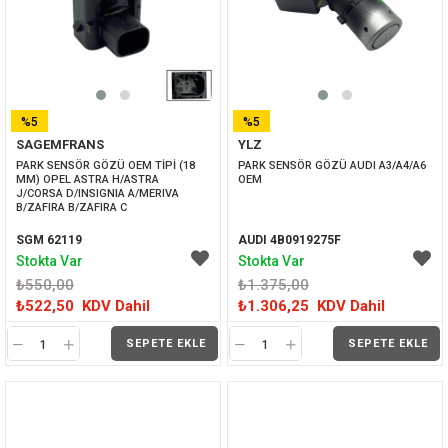
%5
%5
SAGEMFRANS
YLZ
İNDIRIM
İNDIRIM
PARK SENSÖR GÖZÜ OEM TİPİ (18 
PARK SENSÖR GÖZÜ AUDI A3/A4/A6 
MM) OPEL ASTRA H/ASTRA 
OEM
J/CORSA D/INSIGNIA A/MERIVA 
B/ZAFIRA B/ZAFIRA C
SGM 62119
AUDI 4B0919275F
Stokta Var
Stokta Var
₺550,00
₺1.375,00
₺522,50
KDV Dahil
₺1.306,25
KDV Dahil
SEPETE EKLE
SEPETE EKLE