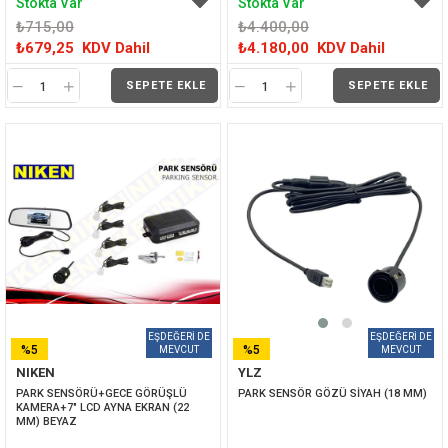
Stokta Var
Stokta Var
₺715,00
₺4.400,00
₺679,25
KDV Dahil
₺4.180,00
KDV Dahil
SEPETE EKLE
SEPETE EKLE
%5
%5
NIKEN
YLZ
İNDIRIM
İNDIRIM
PARK SENSÖRÜ+GECE GÖRÜŞLÜ 
PARK SENSÖR GÖZÜ SİYAH (18 MM)
KAMERA+7" LCD AYNA EKRAN (22 
MM) BEYAZ