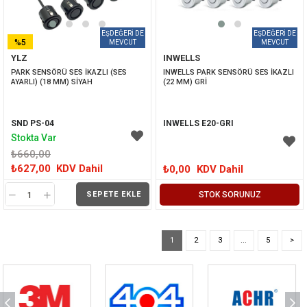
%5
YLZ
INWELLS
İNDIRIM
PARK SENSÖRÜ SES İKAZLI (SES 
INWELLS PARK SENSÖRÜ SES İKAZLI 
AYARLI) (18 MM) SİYAH
(22 MM) GRİ
SND PS-04
INWELLS E20-GRI
Stokta Var
₺660,00
₺627,00
KDV Dahil
₺0,00
KDV Dahil
SEPETE EKLE
STOK SORUNUZ
1
2
3
...
5
>