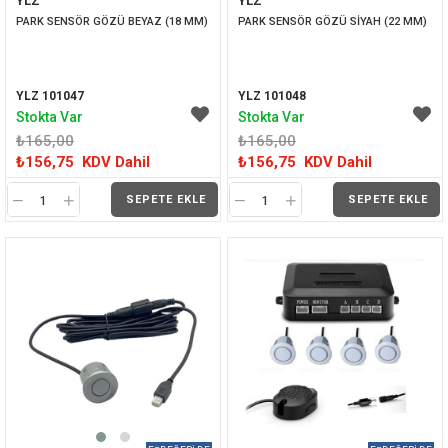
YLZ
YLZ
İNDIRIM
İNDIRIM
PARK SENSÖR GÖZÜ BEYAZ (18 MM)
PARK SENSÖR GÖZÜ SİYAH (22 MM)
YLZ 101047
YLZ 101048
Stokta Var
Stokta Var
₺165,00
₺165,00
₺156,75
KDV Dahil
₺156,75
KDV Dahil
SEPETE EKLE
SEPETE EKLE