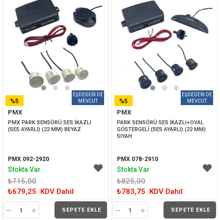
%5
%5
PMX
PMX
İNDIRIM
İNDIRIM
PMX PARK SENSÖRÜ SES İKAZLI 
PARK SENSÖRÜ SES İKAZLI+OVAL 
(SES AYARLI) (22 MM) BEYAZ
GÖSTERGELİ (SES AYARLI) (22 MM) 
SİYAH
PMX 092-2920
PMX 078-2910
Stokta Var
Stokta Var
₺715,00
₺825,00
₺679,25
KDV Dahil
₺783,75
KDV Dahil
SEPETE EKLE
SEPETE EKLE