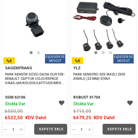
%5
%5
SAGEMFRANS
YLZ
İNDIRIM
İNDIRIM
PARK SENSÖR GÖZÜ DACIA DUSTER-
PARK SENSÖRÜ SES İKAZLI (SES 
RENAULT CAPTUR I/CLIO/ESPACE 
AYARLI) (22 MM) SİYAH
V/KADJAR/KOLEOS/LATITUDE/MEGANE/SCENIC
SGM 62106
ROBUST 01704
Stokta Var
Stokta Var
₺550,00
₺715,00
₺522,50
KDV Dahil
₺679,25
KDV Dahil
SEPETE EKLE
SEPETE EKLE