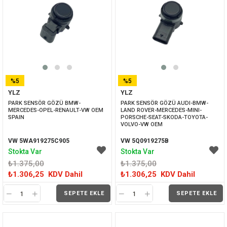
%5
%5
YLZ
YLZ
İNDIRIM
İNDIRIM
PARK SENSÖR GÖZÜ BMW-
PARK SENSÖR GÖZÜ AUDI-BMW-
MERCEDES-OPEL-RENAULT-VW OEM 
LAND ROVER-MERCEDES-MINI-
SPAIN
PORSCHE-SEAT-SKODA-TOYOTA-
VOLVO-VW OEM
VW 5WA919275C905
VW 5Q0919275B
Stokta Var
Stokta Var
₺1.375,00
₺1.375,00
₺1.306,25
KDV Dahil
₺1.306,25
KDV Dahil
SEPETE EKLE
SEPETE EKLE