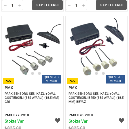
SEPETE EKLE
SEPETE EKLE
%5
%5
PMX
PMX
İNDIRIM
İNDIRIM
PARK SENSÖRÜ SES İKAZLI+OVAL 
PARK SENSÖRÜ SES İKAZLI+OVAL 
GÖSTERGELİ (SES AYARLI) (18.5 MM) 
GÖSTERGELİ B750 (SES AYARLI) (18.5 
GRİ
MM) BEYAZ
PMX 077-2910
PMX 076-2910
Stokta Var
Stokta Var
₺825,00
₺825,00