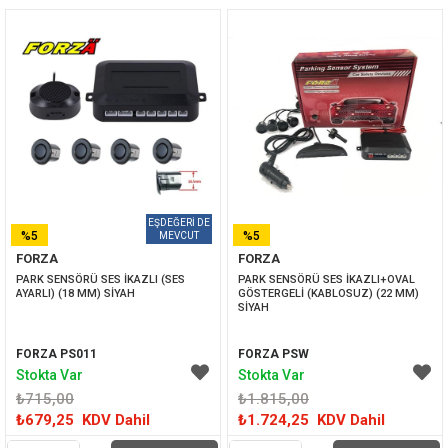
%5
%5
FORZA
FORZA
İNDIRIM
İNDIRIM
PARK SENSÖRÜ SES İKAZLI (SES 
PARK SENSÖRÜ SES İKAZLI+OVAL 
AYARLI) (18 MM) SİYAH
GÖSTERGELİ (KABLOSUZ) (22 MM) 
SİYAH
FORZA PS011
FORZA PSW
Stokta Var
Stokta Var
₺715,00
₺1.815,00
₺679,25
KDV Dahil
₺1.724,25
KDV Dahil