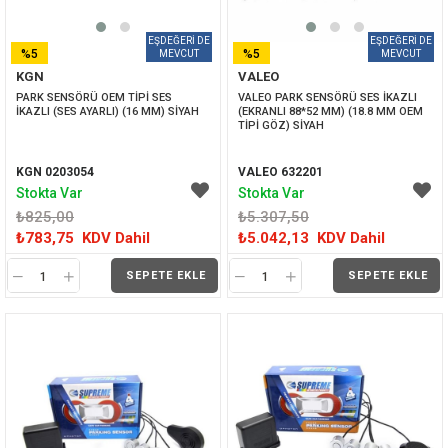
%5
%5
KGN
VALEO
İNDIRIM
İNDIRIM
PARK SENSÖRÜ OEM TİPİ SES 
VALEO PARK SENSÖRÜ SES İKAZLI 
İKAZLI (SES AYARLI) (16 MM) SİYAH
(EKRANLI 88*52 MM) (18.8 MM OEM 
TİPİ GÖZ) SİYAH
KGN 0203054
VALEO 632201
Stokta Var
Stokta Var
₺825,00
₺5.307,50
₺783,75
KDV Dahil
₺5.042,13
KDV Dahil
SEPETE EKLE
SEPETE EKLE