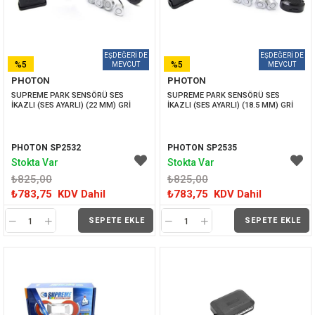
%5
%5
PHOTON
PHOTON
İNDIRIM
İNDIRIM
SUPREME PARK SENSÖRÜ SES 
SUPREME PARK SENSÖRÜ SES 
İKAZLI (SES AYARLI) (22 MM) GRİ
İKAZLI (SES AYARLI) (18.5 MM) GRİ
PHOTON SP2532
PHOTON SP2535
Stokta Var
Stokta Var
₺825,00
₺825,00
₺783,75
KDV Dahil
₺783,75
KDV Dahil
SEPETE EKLE
SEPETE EKLE