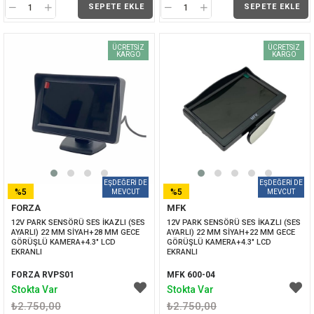
SEPETE EKLE
SEPETE EKLE
ÜCRETSIZ
ÜCRETSIZ
KARGO
KARGO
%5
%5
FORZA
MFK
İNDIRIM
İNDIRIM
12V PARK SENSÖRÜ SES İKAZLI (SES 
12V PARK SENSÖRÜ SES İKAZLI (SES 
AYARLI) 22 MM SİYAH+28 MM GECE 
AYARLI) 22 MM SİYAH+22 MM GECE 
GÖRÜŞLÜ KAMERA+4.3" LCD 
GÖRÜŞLÜ KAMERA+4.3" LCD 
EKRANLI
EKRANLI
FORZA RVPS01
MFK 600-04
Stokta Var
Stokta Var
₺2.750,00
₺2.750,00