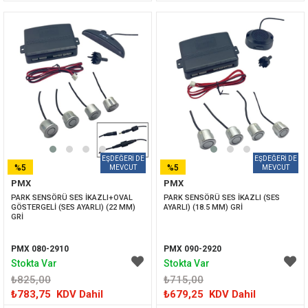
%5
%5
PMX
PMX
İNDIRIM
İNDIRIM
PARK SENSÖRÜ SES İKAZLI+OVAL 
PARK SENSÖRÜ SES İKAZLI (SES 
GÖSTERGELİ (SES AYARLI) (22 MM) 
AYARLI) (18.5 MM) GRİ
GRİ
PMX 080-2910
PMX 090-2920
Stokta Var
Stokta Var
₺825,00
₺715,00
₺783,75
KDV Dahil
₺679,25
KDV Dahil