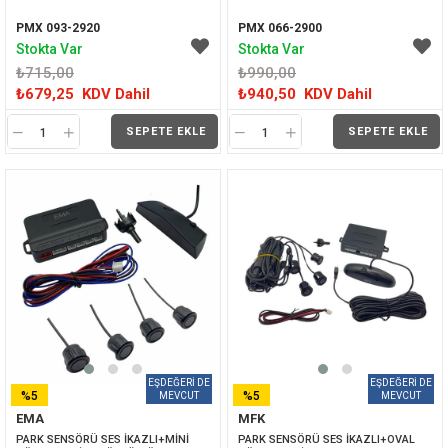
PMX 093-2920
PMX 066-2900
Stokta Var
Stokta Var
₺715,00
₺990,00
₺679,25
KDV Dahil
₺940,50
KDV Dahil
SEPETE EKLE
SEPETE EKLE
%5
%5
EMA
MFK
İNDIRIM
İNDIRIM
PARK SENSÖRÜ SES İKAZLI+MİNİ 
PARK SENSÖRÜ SES İKAZLI+OVAL 