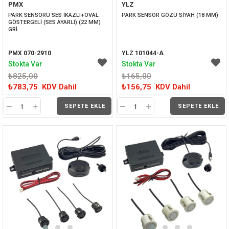
PMX
YLZ
İNDIRIM
İNDIRIM
PARK SENSÖRÜ SES İKAZLI+OVAL 
PARK SENSÖR GÖZÜ SİYAH (18 MM)
GÖSTERGELİ (SES AYARLI) (22 MM) 
GRİ
PMX 070-2910
YLZ 101044-A
Stokta Var
Stokta Var
₺825,00
₺165,00
₺783,75
KDV Dahil
₺156,75
KDV Dahil
SEPETE EKLE
SEPETE EKLE