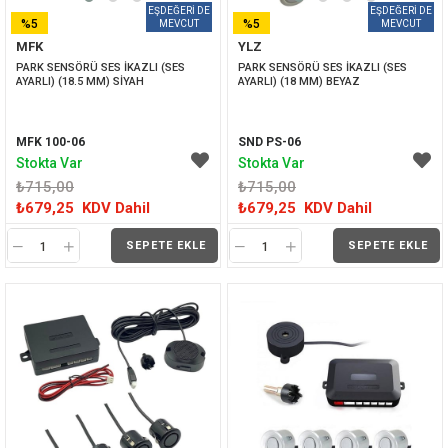
%5
%5
MFK
YLZ
İNDIRIM
İNDIRIM
PARK SENSÖRÜ SES İKAZLI (SES 
PARK SENSÖRÜ SES İKAZLI (SES 
AYARLI) (18.5 MM) SİYAH
AYARLI) (18 MM) BEYAZ
MFK 100-06
SND PS-06
Stokta Var
Stokta Var
₺715,00
₺715,00
₺679,25
KDV Dahil
₺679,25
KDV Dahil
SEPETE EKLE
SEPETE EKLE