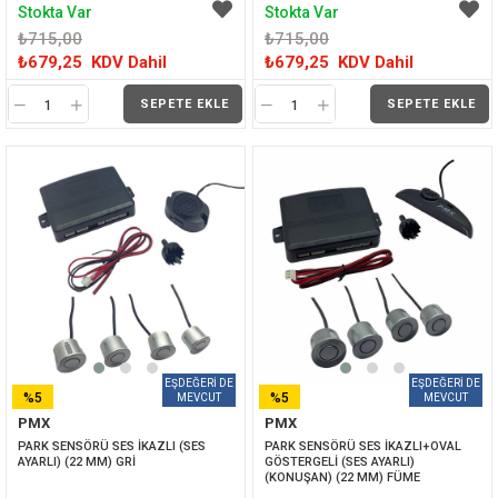
Stokta Var
Stokta Var
₺715,00
₺715,00
₺679,25
KDV Dahil
₺679,25
KDV Dahil
SEPETE EKLE
SEPETE EKLE
%5
%5
PMX
PMX
İNDIRIM
İNDIRIM
PARK SENSÖRÜ SES İKAZLI (SES 
PARK SENSÖRÜ SES İKAZLI+OVAL 
AYARLI) (22 MM) GRİ
GÖSTERGELİ (SES AYARLI) 
(KONUŞAN) (22 MM) FÜME