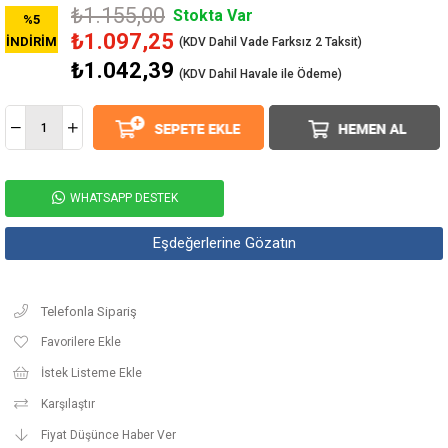
₺1.155,00
Stokta Var
%
5
₺1.097,25
İNDIRIM
₺1.042,39
(KDV Dahil Havale ile Ödeme)
WHATSAPP DESTEK
Eşdeğerlerine Gözatın
Telefonla Sipariş
Favorilere Ekle
İstek Listeme Ekle
Karşılaştır
Fiyat Düşünce Haber Ver