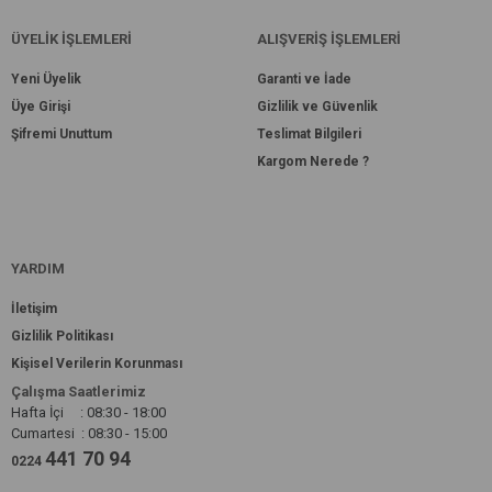
ÜYELİK İŞLEMLERİ
ALIŞVERİŞ İŞLEMLERİ
Yeni Üyelik
Garanti ve İade
Üye Girişi
Gizlilik ve Güvenlik
Şifremi Unuttum
Teslimat Bilgileri
Kargom Nerede ?
YARDIM
İletişim
Gizlilik Politikası
Kişisel Verilerin Korunması
Çalışma Saatlerimiz
Hafta İçi : 08:30 - 18:00
Cumartesi : 08:30 - 15:00
441 70 94
0224