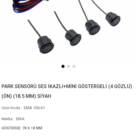
PARK SENSÖRÜ SES İKAZLI+MİNİ GÖSTERGELİ (4 GÖZLÜ)
(ÖN) (18.5 MM) SİYAH
EMA 100-61
Marka
:
EMA
GÖSTERGE: 78 X 18 MM