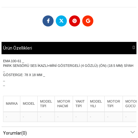
Ürün Özellikleri
EMA 100-61 _
PARK SENSÖRÜ SES İKAZLI+MİNİ GÖSTERGELİ (4 GÖZLÜ) (ÖN) (18.5 MM) SİYAH
_
GÖSTERGE: 78 X 18 MM _
_
_
MODEL
MOTOR
YAKIT
MODEL
MOTOR
MOTO
MARKA
MODEL
TİPİ
HACMİ
TİPİ
YILI
TİPİ
GÜCÜ
-
-
-
-
-
-
-
-
Yorumlar
(0)