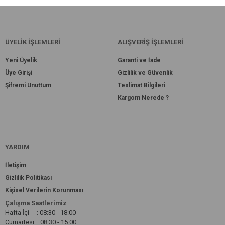
ÜYELİK İŞLEMLERİ
ALIŞVERİŞ İŞLEMLERİ
Yeni Üyelik
Garanti ve İade
Üye Girişi
Gizlilik ve Güvenlik
Şifremi Unuttum
Teslimat Bilgileri
Kargom Nerede ?
YARDIM
İletişim
Gizlilik Politikası
Kişisel Verilerin Korunması
Çalışma Saatlerimiz
Hafta İçi : 08:30 - 18:00
Cumartesi : 08:30 - 15:00