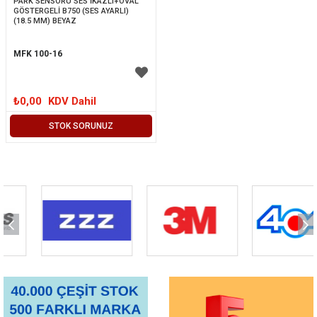
PARK SENSÖRÜ SES İKAZLI+OVAL 
GÖSTERGELİ B750 (SES AYARLI) 
(18.5 MM) BEYAZ
MFK 100-16
₺0,00
KDV Dahil
STOK SORUNUZ