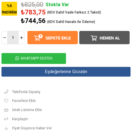
₺825,00
Stokta Var
%
5
₺783,75
İNDIRIM
₺744,56
(KDV Dahil Havale ile Ödeme)
WHATSAPP DESTEK
Eşdeğerlerine Gözatın
Telefonla Sipariş
Favorilere Ekle
İstek Listeme Ekle
Karşılaştır
Fiyat Düşünce Haber Ver