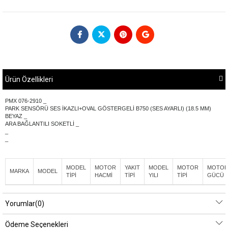
Ürün Özellikleri
PMX 076-2910 _
PARK SENSÖRÜ SES İKAZLI+OVAL GÖSTERGELİ B750 (SES AYARLI) (18.5 MM)
BEYAZ _
ARA BAĞLANTILI SOKETLİ _
_
_
MODEL
MOTOR
YAKIT
MODEL
MOTOR
MOTO
MARKA
MODEL
TİPİ
HACMİ
TİPİ
YILI
TİPİ
GÜCÜ
Yorumlar
(0)
Ödeme Seçenekleri