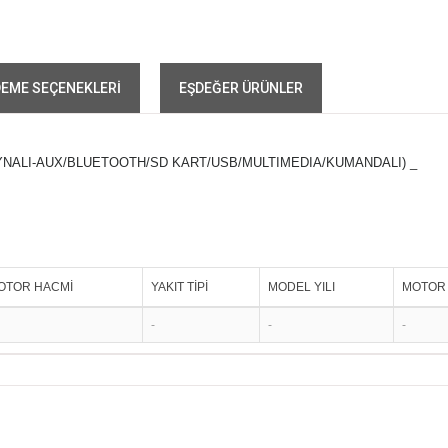
EME SEÇENEKLERI
EŞDEĞER ÜRÜNLER
YNALI-AUX/BLUETOOTH/SD KART/USB/MULTIMEDIA/KUMANDALI) _
OTOR HACMİ
YAKIT TİPİ
MODEL YILI
MOTOR 
-
-
-