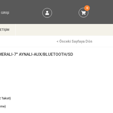
0
 GIRIŞI
LETİŞİM
< Önceki Sayfaya Dön
ERALI-7'' AYNALI-AUX/BLUETOOTH/SD
eme)