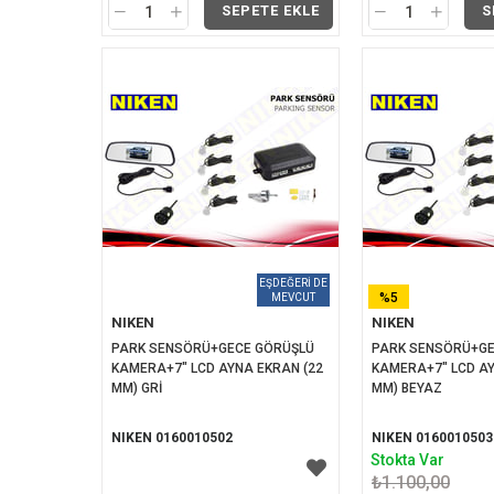
SEPETE EKLE
S
%5
NIKEN
NIKEN
İNDIRIM
PARK SENSÖRÜ+GECE GÖRÜŞLÜ 
PARK SENSÖRÜ+GE
KAMERA+7" LCD AYNA EKRAN (22 
KAMERA+7" LCD AY
MM) GRİ
MM) BEYAZ
NIKEN 0160010502
NIKEN 0160010503
Stokta Var
₺1.100,00