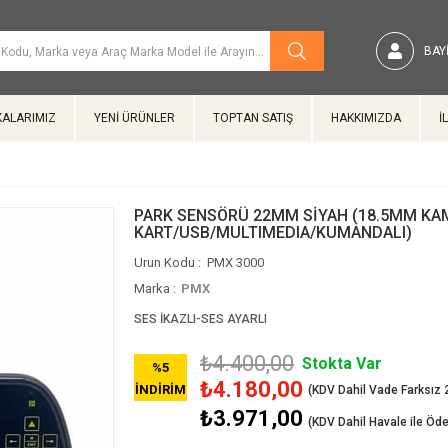
BAYI
ALARIMIZ
YENİ ÜRÜNLER
TOPTAN SATIŞ
HAKKIMIZDA
İ
PARK SENSÖRÜ 22MM SİYAH (18.5MM KAM
KART/USB/MULTIMEDIA/KUMANDALI)
PMX 3000
Marka
:
PMX
SES İKAZLI-SES AYARLI
₺4.400,00
Stokta Var
%
5
₺4.180,00
İNDIRIM
₺3.971,00
(KDV Dahil Havale ile Öd