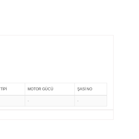
TİPİ
MOTOR GÜCÜ
ŞASİ NO
-
-