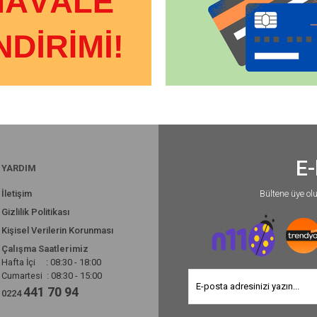
E-
YARDIM
İletişim
Bültene üye ol
Gizlilik Politikası
Kişisel Verilerin Korunması
Çalışma Saatlerimiz
Hafta İçi : 08:30 - 18:00
Cumartesi : 08:30 - 15:00
441 70 94
0224