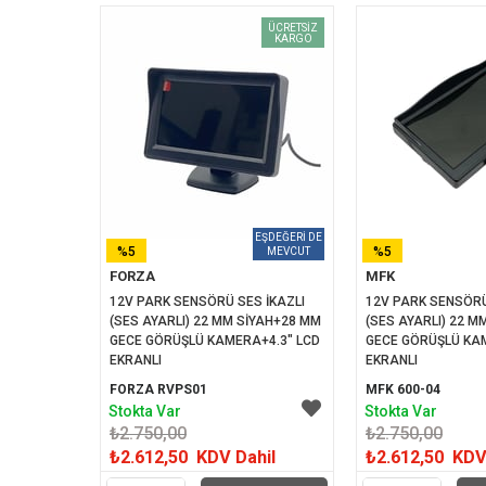
ÜCRETSIZ
KARGO
%5
%5
FORZA
MFK
İNDIRIM
İNDIRIM
12V PARK SENSÖRÜ SES İKAZLI 
12V PARK SENSÖRÜ
(SES AYARLI) 22 MM SİYAH+28 MM 
(SES AYARLI) 22 M
GECE GÖRÜŞLÜ KAMERA+4.3" LCD 
GECE GÖRÜŞLÜ KAM
EKRANLI
EKRANLI
FORZA RVPS01
MFK 600-04
Stokta Var
Stokta Var
₺2.750,00
₺2.750,00
₺2.612,50
KDV Dahil
₺2.612,50
KDV