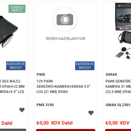
ÜCRETSIZ
KARGO
PMX
GMAX
 SES İKAZLI 
12V PARK 
PARK SENSÖRÜ
M SİYAH+22 MM 
SENSÖRÜ+KAMERA+EKRAN 3.5" 
KAMERA 31 MM
ERA+4.3" LCD 
LCD (21 MM) SİYAH
(22.5 MM) SİYA
PMX 3100
GMAX GLZ001
₺0,00
KDV Dahil
₺0,00
KDV 
 Dahil