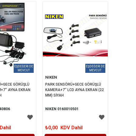
NIKEN
+GECE GÖRÜŞLÜ 
PARK SENSÖRÜ+GECE GÖRÜŞLÜ 
+7'' AYNA EKRAN 
KAMERA+7'' LCD AYNA EKRAN (22 
H
MM) SİYAH
40806
NIKEN 0160010501
Dahil
₺0,00
KDV Dahil