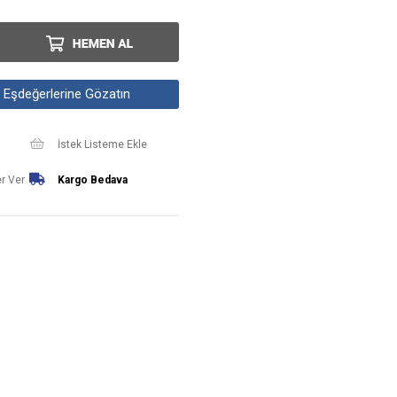
Eşdeğerlerine Gözatın
İstek Listeme Ekle
r Ver
Kargo Bedava