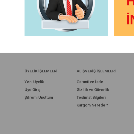
ÜYELİK İŞLEMLERİ
ALIŞVERİŞ İŞLEMLERİ
Yeni Üyelik
Garanti ve İade
Üye Girişi
Gizlilik ve Güvenlik
Şifremi Unuttum
Teslimat Bilgileri
Kargom Nerede ?