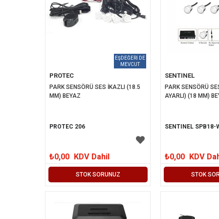
PROTEC
SENTINEL
PARK SENSÖRÜ SES İKAZLI (18.5 
PARK SENSÖRÜ SES 
MM) BEYAZ
AYARLI) (18 MM) B
PROTEC 206
SENTINEL SPB18-
₺0,00
KDV Dahil
₺0,00
KDV Dah
STOK SORUNUZ
STOK SO