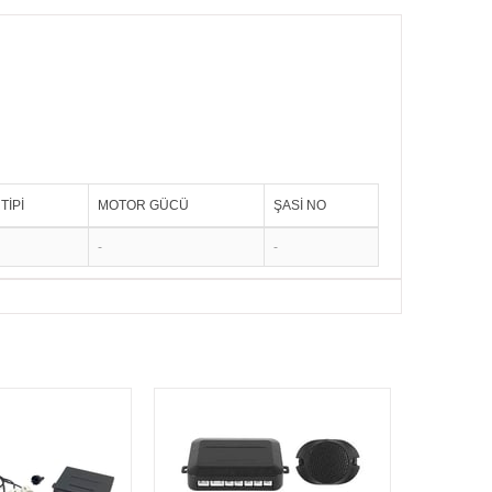
TİPİ
MOTOR GÜCÜ
ŞASİ NO
-
-