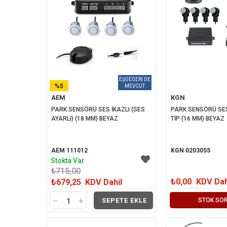
%5
AEM
KGN
İNDIRIM
PARK SENSÖRÜ SES İKAZLI (SES 
PARK SENSÖRÜ SES
AYARLI) (18 MM) BEYAZ
TİP (16 MM) BEYAZ
AEM 111012
KGN 0203055
Stokta Var
₺715,00
₺0,00
KDV Dah
₺679,25
KDV Dahil
SEPETE EKLE
STOK SO