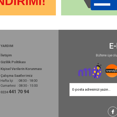
E-
YARDIM
İletişim
Bültene üye ol
Gizlilik Politikası
Kişisel Verilerin Korunması
Çalışma Saatlerimiz
Hafta İçi : 08:30 - 18:00
Cumartesi : 08:30 - 15:00
441 70 94
0224