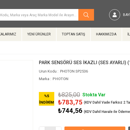
BAYI
ALARIMIZ
YENİ ÜRÜNLER
TOPTAN SATIŞ
HAKKIMIZDA
İ
PARK SENSÖRÜ SES İKAZLI (SES AYARLI) 
PHOTON SP2536
Marka
:
PHOTON
₺825,00
Stokta Var
%
5
₺783,75
İNDIRIM
₺744,56
(KDV Dahil Havale ile Ödeme