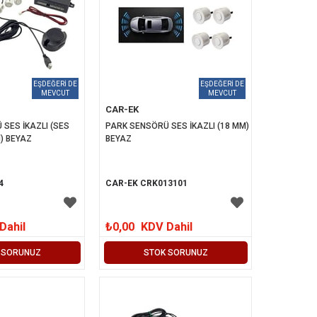
CAR-EK
SES İKAZLI (SES 
PARK SENSÖRÜ SES İKAZLI (18 MM) 
M) BEYAZ
BEYAZ
4
CAR-EK CRK013101
Dahil
₺0,00
KDV Dahil
 SORUNUZ
STOK SORUNUZ