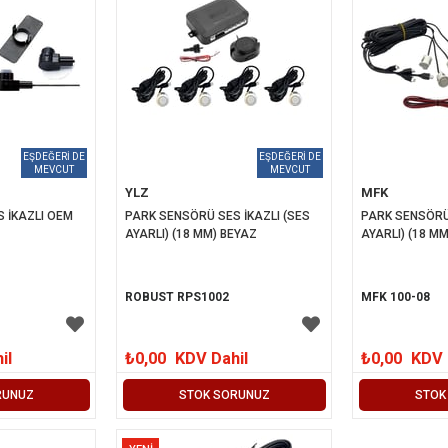
YLZ
MFK
 İKAZLI OEM 
PARK SENSÖRÜ SES İKAZLI (SES 
PARK SENSÖRÜ 
AYARLI) (18 MM) BEYAZ
AYARLI) (18 M
ROBUST RPS1002
MFK 100-08
il
₺0,00
KDV Dahil
₺0,00
KDV 
RUNUZ
STOK SORUNUZ
STOK