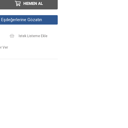
Eşdeğerlerine Gözatın
İstek Listeme Ekle
r Ver