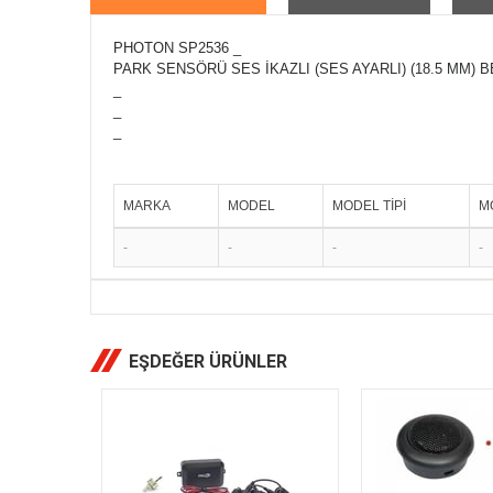
PHOTON SP2536 _
PARK SENSÖRÜ SES İKAZLI (SES AYARLI) (18.5 MM) B
_
_
_
MARKA
MODEL
MODEL TİPİ
M
-
-
-
-
EŞDEĞER ÜRÜNLER