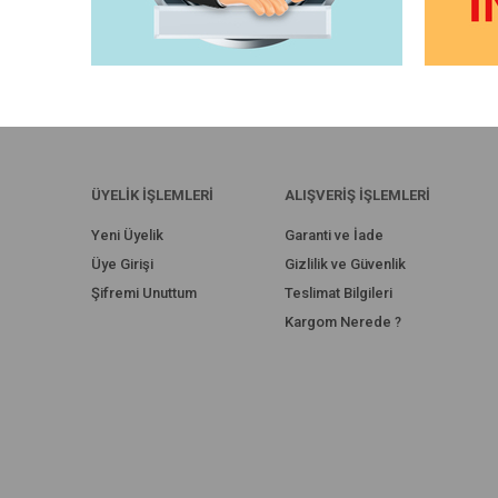
ÜYELİK İŞLEMLERİ
ALIŞVERİŞ İŞLEMLERİ
Yeni Üyelik
Garanti ve İade
Üye Girişi
Gizlilik ve Güvenlik
Şifremi Unuttum
Teslimat Bilgileri
Kargom Nerede ?