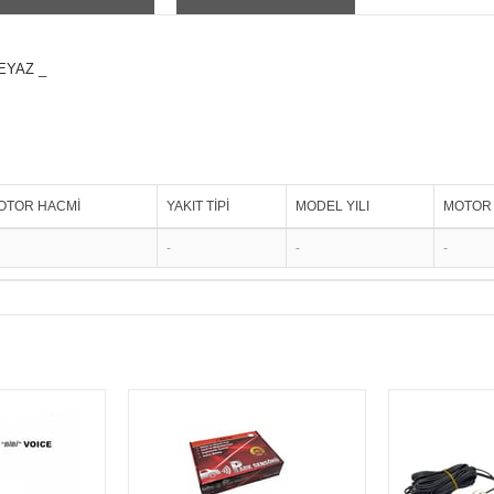
EYAZ _
OTOR HACMİ
YAKIT TİPİ
MODEL YILI
MOTOR 
-
-
-