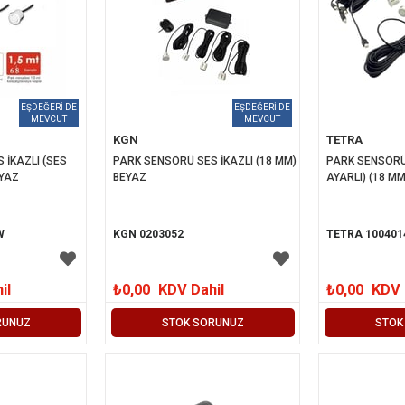
KGN
TETRA
İKAZLI (SES 
PARK SENSÖRÜ SES İKAZLI (18 MM) 
PARK SENSÖRÜ 
EYAZ
BEYAZ
AYARLI) (18 M
W
KGN 0203052
TETRA 100401
il
₺0,00
KDV Dahil
₺0,00
KDV 
RUNUZ
STOK SORUNUZ
STOK